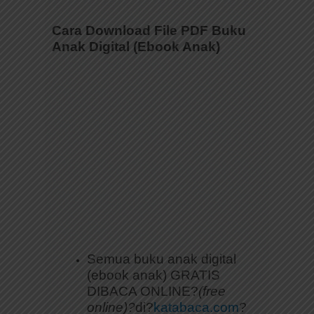
Cara Download File PDF Buku
Anak Digital (Ebook Anak)
Semua buku anak digital
(ebook anak) GRATIS
DIBACA ONLINE?
(free
online)?
di?
katabaca.com
?