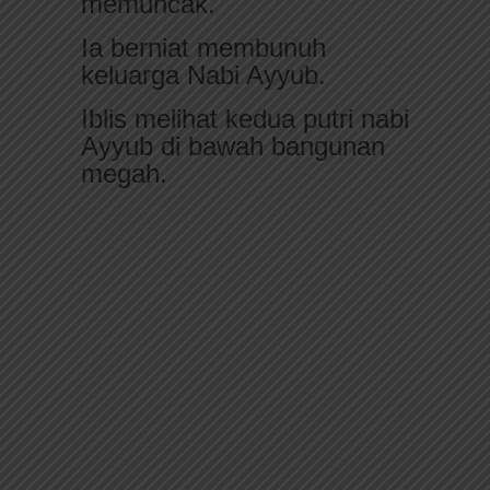
memuncak.
Ia berniat membunuh
keluarga Nabi Ayyub.
Iblis melihat kedua putri nabi
Ayyub di bawah bangunan
megah.