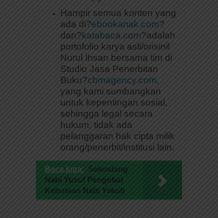
Hampir semua konten yang
ada di?
ebookanak.com
?
dan?
katabaca.com
?adalah
portofolio karya asli/orisinil
Nurul Ihsan bersama tim di
Studio Jasa Penerbitan
Buku?
cbmagency.com
,
yang kami sumbangkan
untuk kepentingan sosial,
sehingga legal secara
hukum, tidak ada
pelanggaran hak cipta milik
orang/penerbit/institusi lain.
Baca juga:
Selendang
Nabi Yusuf Pengobat
Kebutaan Nabi Yakub