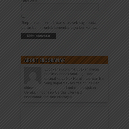
Situs Web
Simpan nama, email, dan situs web saya pada
peramban ini untuk komentar saya berikutnya.
ABOUT EBOOKANAK
Ebookanak.com merupakan media
publikasi ebook anak legal dan
orisinal karya Kak Nurul Ihsan dan tim
yang dapat diakses free online dan
didownload dengan donasi untuk memajukan
Gerakan Indonesia Cerdas Literasi di
ebookanak.com dan elibrary.id.