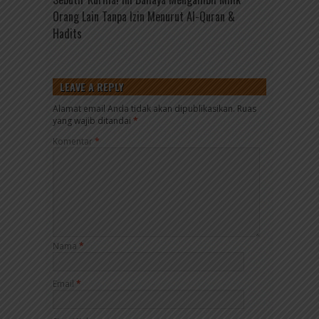
Orang Lain Tanpa Izin Menurut Al-Quran &
Hadits
LEAVE A REPLY
Alamat email Anda tidak akan dipublikasikan.
Ruas
yang wajib ditandai
*
Komentar
*
Nama
*
Email
*