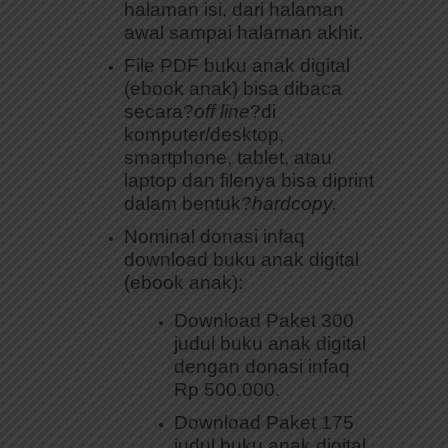
halaman isi, dari halaman
awal sampai halaman akhir.
File PDF buku anak digital
(ebook anak) bisa dibaca
secara?
off line
?di
komputer/desktop,
smartphone, tablet, atau
laptop dan filenya bisa diprint
dalam bentuk?
hardcopy.
Nominal donasi infaq
download buku anak digital
(ebook anak):
Download Paket 300
judul buku anak digital
dengan donasi infaq
Rp 500.000.
Download Paket 175
judul buku anak digital