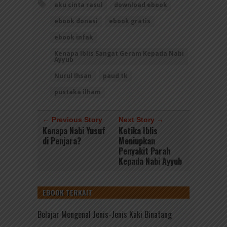
aku cinta rasul
download ebook
ebook donasi
ebook gratis
ebook infak
Kenapa Iblis Sangat Geram Kepada Nabi
Ayyub
Nurul Ihsan
paud tk
pustaka ilham
← Previous Story
Next Story →
Kenapa Nabi Yusuf
Ketika Iblis
di Penjara?
Meniupkan
Penyakit Parah
Kepada Nabi Ayyub
EBOOK TERKAIT
Belajar Mengenal Jenis-Jenis Kaki Binatang