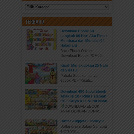
Kategori
TERBARU
Download Ebook 60
Langkah 60 Hari Aku Pintar
Membaca dan Menulis (64
Halaman)
Baca Ebook Online
Download Ebook PDF 60...
Kisah Menakjubkan 25 Nabi
dan Rasul
Pahala Sedekah jariyah
ebook PDF “Kisah...
Download 400 Judul Ebook
Anak Isi 10+ Ribu Halaman
PDF Karya Kak Nurul Ihsan
DOWNLOAD EBOOK
ANAK DENGAN DONASI...
Daftar Anggota Elibrary.id
Daftar di sini Salam Sahabat
elibrary.id...