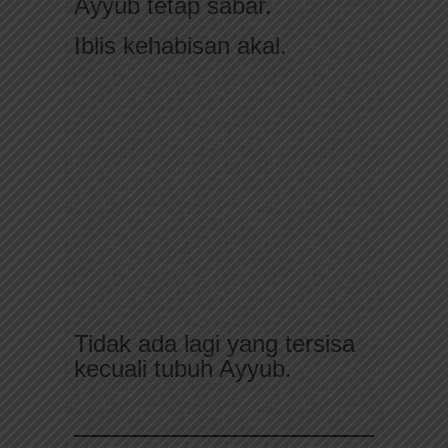
Ayyub tetap sabar.
Iblis kehabisan akal.
Tidak ada lagi yang tersisa
kecuali tubuh Ayyub.