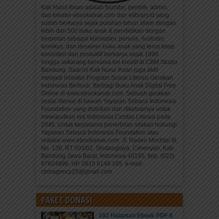
Kak Nurul Ihsan adalah founder, pemilik, admin,
dan kreator ebookanak.com dan elibrary.id yang
sudah berkarya sejak puluhan tahun silam dengan
lebih dari 500 buku anak & pendidikan dengan
berperan sebagai konseptor, penulis, ilustrator,
komikus, dan desainer buku anak yang terus tetap
konsisten dan produktif berkarya sejak 1999
hingga sekarang bersama tim kreatif di CBM Studio
Bandung. Saat ini Kak Nurul Ihsan juga aktif
menjadi inisiator Program Sosial Literasi Gerakan
Indonesia Berbudi: Berbagi Buku Anak Digital Free
Online di www.ebookanak.com. Sebuah gerakan
sosial literasi di bawah Yayasan Sebaca Indonesia
Foundation yang didirikan dan diketuainya untuk
mewujudkan visi Indonesia Cerdas Literasi pada
2045. Untuk kerjasama penerbitan silakan hubungi
Yayasan Sebaca Indonesia Foundation atau
redaksi www.ebookanak.com: Jl. Raden Mochtar III,
No. 126, RT 003/02, Sindanglaya, Cimenyan, Kab.
Bandung Jawa Barat, Indonesia 40195, telp. (022)
87824898, HP. 0815 6148 165. e-mail:
cbmagency25@gmail.com
PAKET DONASI
192 Halaman Ebook PDF 8