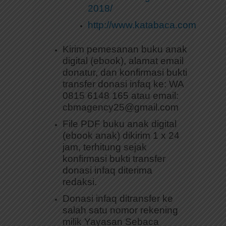
2018/
http://www.katabaca.com
Kirim pemesanan buku anak
digital (ebook), alamat email
donatur, dan konfirmasi bukti
transfer donasi infaq ke: WA
0815 6148 165 atau email:
cbmagency25@gmail.com
File PDF buku anak digital
(ebook anak) dikirim 1 x 24
jam, terhitung sejak
konfirmasi bukti transfer
donasi infaq diterima
redaksi.
Donasi infaq ditransfer ke
salah satu nomor rekening
milik Yayasan Sebaca