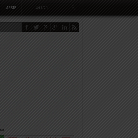
ARSIP
fat