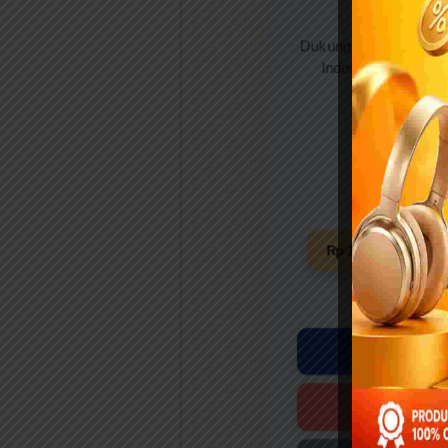
Gerakan
Dukung Gerakan Indon
Indonesia mendapat
S
Rp 10.000
Rp 
D