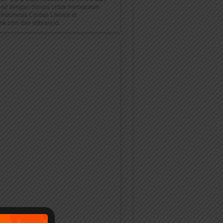
oad dengan donasi untuk memajukan
Indonesia Cerdas Literasi di
k.com dan elibrary.id.