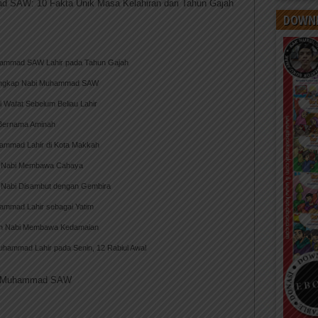
d SAW: 10 Fakta Unik Masa Kelahiran dari Tahun Gajah
DOWNL
hammad SAW Lahir pada Tahun Gajah
engkap Nabi Muhammad SAW
i Wafat Sebelum Beliau Lahir
 Bernama Aminah
hammad Lahir di Kota Makkah
an Nabi Membawa Cahaya
n Nabi Disambut dengan Gembira
hammad Lahir sebagai Yatim
ran Nabi Membawa Kedamaian
uhammad Lahir pada Senin, 12 Rabiul Awal
bi Muhammad SAW