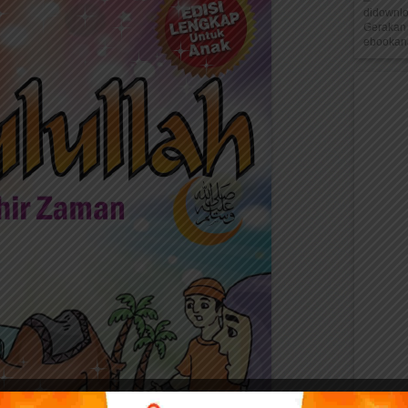
didownl
Gerakan 
ebookana