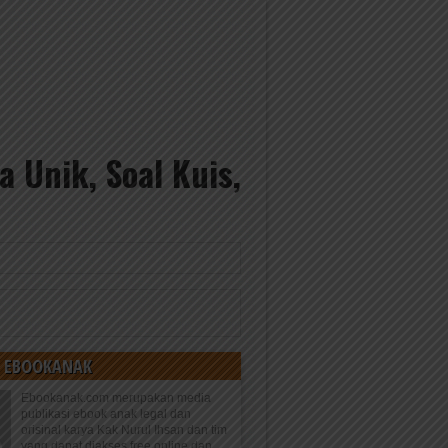
 Unik, Soal Kuis,
 EBOOKANAK
Ebookanak.com merupakan media
publikasi ebook anak legal dan
orisinal karya Kak Nurul Ihsan dan tim
yang dapat diakses free online dan