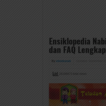
Ensiklopedia Nab
dan FAQ Lengkap 
By
ebookanak
Updated: September 1
28186673 total views