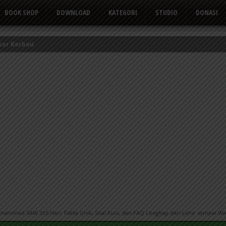
BOOK SHOP
DOWNLOAD
KATEGORI
STUDIO
DONASI
kor Kerbau
Tusuk Gigi
 yang Suka Mengeluh
hammad SAW 365 Hari: Fakta Unik, Soal Kuis, dan FAQ Lengkap dari Lahir sampai Wa