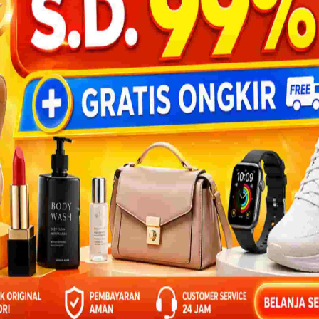
 Indonesia Pintar
esia Pintar untuk membantu jutaan anak
kan akses bacaan gratis berkualitas.
ekali
Bulanan
25.000
Rp 50.000
Rp 100.000
BANTU
Donasi via PayPal
onasi via Kitabisa