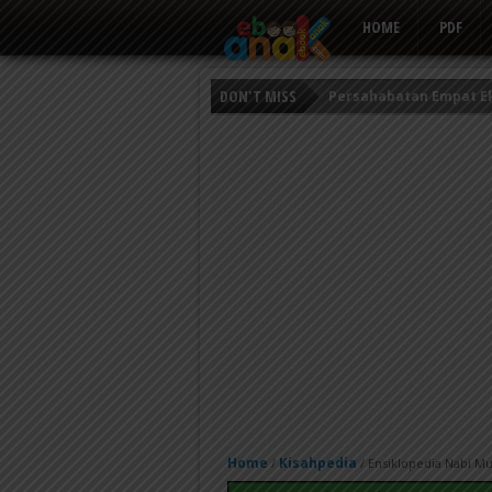
HOME
PDF
DON'T MISS
Persahabatan Empat E
Putri Ayu dan Prajurit 
Kisah Keledai Pemalas
Home
Kisahpedia
/
/
Ensiklopedia Nabi Mu