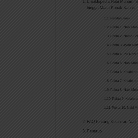
Ensiklopedia Nabi Muhamma
hingga Masa Kanak-Kanak
Pendahuluan
Fakta 1: Nabi Mu
Fakta 2: Nama L
Fakta 3: Ayah Nab
Fakta 4: Ibu Nabi
Fakta 5: Nabi Mu
Fakta 6: Kelahir
Fakta 7: Kelahira
Fakta 8: Nabi Mu
Fakta 9: Kelahi
Fakta 10: Nabi M
FAQ tentang Kelahiran Na
Penutup