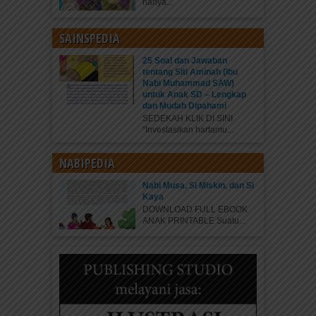
hanya...
SAINSPEDIA
25 Soal dan Jawaban
tentang Siti Aminah (Ibu
Nabi Muhammad SAW)
untuk Anak SD – Lengkap
dan Mudah Dipahami
SEDEKAH KLIK DI SINI
“Investasikan hartamu...
NABIPEDIA
Nabi Musa, Si Miskin, dan Si
Kaya
DOWNLOAD FULL EBOOK
ANAK PRINTABLE Suatu...