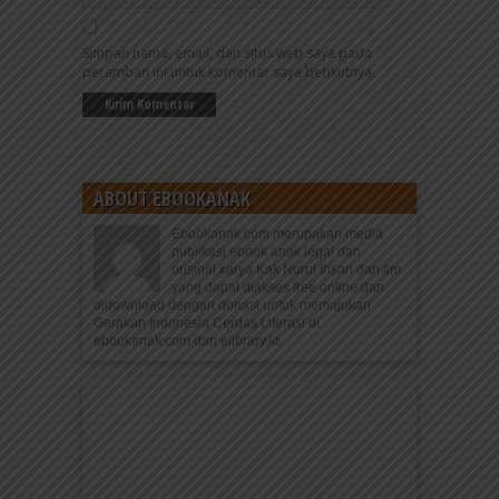
Simpan nama, email, dan situs web saya pada
peramban ini untuk komentar saya berikutnya.
ABOUT EBOOKANAK
Ebookanak.com merupakan media
publikasi ebook anak legal dan
orisinal karya Kak Nurul Ihsan dan tim
yang dapat diakses free online dan
didownload dengan donasi untuk memajukan
Gerakan Indonesia Cerdas Literasi di
ebookanak.com dan elibrary.id.