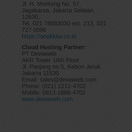
Jl. H. Montong No. 57,
Jagakarsa, Jakarta Selatan,
12630,
Tel. 021 78883030 ext. 213, 021
727 0096
https://anakkita.co.id
Cloud Hosting Partner:
PT Dewaweb
AKR Tower 16th Floor
Jl. Panjang no.5, Kebon Jeruk
Jakarta 11530
Email: sales@dewaweb.com
Phone: (021) 2212-4702
Mobile: 0813-1888-4702
www.dewaweb.com