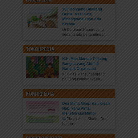
100 Dongeng Binatang
Dunia: Asal Kata
Minangkabau dan Adu
Kerbau
Di Kerajaan Pagaruyung
sedang ada pertandingan...
TOKOHPEDIA
K.H. Mas Mansur Pejuang
Bangsa yang Aktif di
Banyak Organisasi
K.H Mas Mansur seorang
pejuang kemerdekaan...
KOMIKPEDIA
Doa Minta Mimpi dan Kisah
Nabi yang Pintar
Menafsirkan Mimpi
Ebook Anak Shaleh Doa
harian...