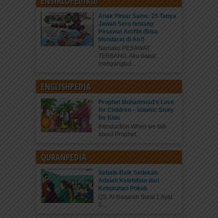
ENSIKLOPEDIKID
Anak Pintar Sains: 25 Tanya
Jawab Seru tentang
Pesawat Amfibi (Bisa
Mendarat di Air!)
Namaku PESAWAT
TERBANG. Aku dapat
mengangkut...
ENGLISHPEDIA
Prophet Muhammad’s Love
for Children – Islamic Story
for Kids
Introduction When we talk
about Prophet...
QURANPEDIA
Sebaik-Baik Sedekah
Adalah Kelebihan dari
Kebutuhan Pokok
QS. Al-Baqarah Surat 1 Ayat
3...