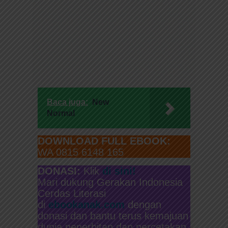
Baca juga:
New
Normal
DOWNLOAD FULL EBOOK:
WA 0815 6148 165
DONASI:
Klik
di sini!
Mari dukung Gerakan Indonesia
Cerdas Literasi
di
ebookanak.com
dengan
donasi dan bantu terus kemajuan
dunia penerbitan dan percetakan