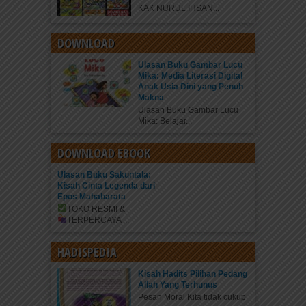
KAK NURUL IHSAN...
DOWNLOAD
Ulasan Buku Gambar Lucu
Mika: Media Literasi Digital
Anak Usia Dini yang Penuh
Makna
Ulasan Buku Gambar Lucu
Mika: Belajar...
DOWNLOAD EBOOK
Ulasan Buku Sakuntala:
Kisah Cinta Legenda dari
Epos Mahabarata
TOKO RESMI &
TERPERCAYA
...
HADISPEDIA
Kisah Hadits Pilihan Pedang
Allah Yang Terhunus
Pesan Moral Kita tidak cukup