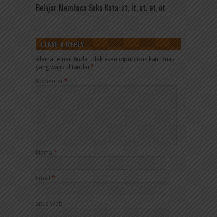
Belajar Membaca Suku Kata: at, it, ut, et, ot
LEAVE A REPLY
Alamat email Anda tidak akan dipublikasikan.
Ruas
yang wajib ditandai
*
Komentar
*
Nama
*
Email
*
Situs Web