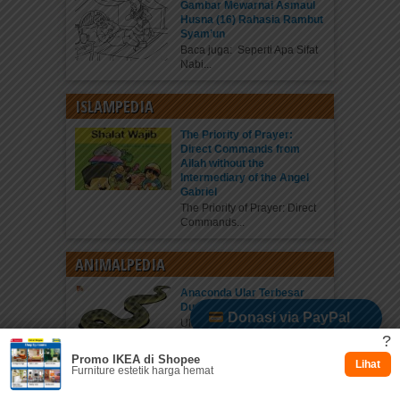
Gambar Mewarnai Asmaul
Husna (16) Rahasia Rambut
Syam’un
Baca juga: Seperti Apa Sifat
Nabi...
ISLAMPEDIA
The Priority of Prayer:
Direct Commands from
Allah without the
Intermediary of the Angel
Gabriel
The Priority of Prayer: Direct
Commands...
ANIMALPEDIA
Anaconda Ular Terbesar
Dunia
Donasi via PayPal
Ular anaconda berburu
mangsa di pohon...
?
Promo IKEA di Shopee
Dukung via Kitabisa
Lihat
Furniture estetik harga hemat
KATEGORI