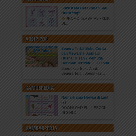
Suku Kata Berakhiran Satu
Huruf “ng”
PROMO TERBATAS • KLIK
DI...
ARSIP PDF
Segera Terbit Buku Cerita
dan Mewarnai Asmaul
Husna: Kisah 7 Pemuda
Beriman Tertidur 309 Tahun
Spesifikasi Buku Anak
Segera Terbit Spesifikasi...
KAMUSPEDIA
Nama-Nama Hewan di Laut
(2)
DOWNLOAD FULL EBOOK
DI SINI DI...
GAMBARPEDIA