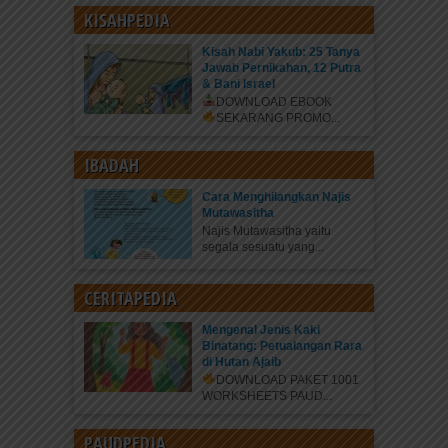
KISAHPEDIA
Kisah Nabi Yakub: 25 Tanya
Jawab Pernikahan, 12 Putra
& Bani Israel
DOWNLOAD EBOOK
SEKARANG
PROMO...
IBADAH
Cara Menghilangkan Najis
Mutawasitha
Najis Mutawasitha yaitu
segala sesuatu yang...
CERITAPEDIA
Mengenal Jenis Kaki
Binatang: Petualangan Rara
di Hutan Ajaib
DOWNLOAD PAKET 1001
WORKSHEETS PAUD...
PAUDPEDIA