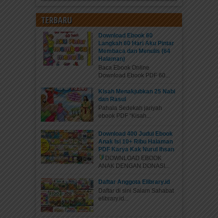
TERBARU
Download Ebook 60
Langkah 60 Hari Aku Pintar
Membaca dan Menulis (64
Halaman)
Baca Ebook Online
Download Ebook PDF 60...
Kisah Menakjubkan 25 Nabi
dan Rasul
Pahala Sedekah jariyah
ebook PDF “Kisah...
Download 400 Judul Ebook
Anak Isi 10+ Ribu Halaman
PDF Karya Kak Nurul Ihsan
DOWNLOAD EBOOK
ANAK DENGAN DONASI...
Daftar Anggota Elibrary.id
Daftar di sini Salam Sahabat
elibrary.id...