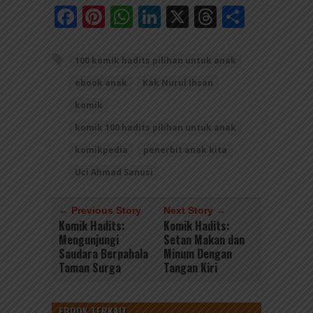
Facebook
Pinterest
WhatsApp
LinkedIn
X
Threads
Share
100 komik hadits pilihan untuk anak
ebook anak
Kak Nurul Ihsan
komik
komik 100 hadits pilihan untuk anak
komikpedia
penerbit anak kita
Uci Ahmad Sanusi
← Previous Story
Next Story →
Komik Hadits:
Komik Hadits:
Mengunjungi
Setan Makan dan
Saudara Berpahala
Minum Dengan
Taman Surga
Tangan Kiri
EBOOK TERKAIT