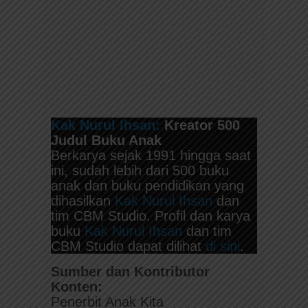
Kak Nurul Ihsan:
Kreator 500
Judul Buku Anak
Berkarya sejak 1991 hingga saat
ini, sudah lebih dari 500 buku
anak dan buku pendidikan yang
dihasilkan
Kak Nurul Ihsan
dan
tim CBM Studio. Profil dan karya
buku
Kak Nurul Ihsan
dan tim
CBM Studio dapat dilihat
di sini
.
Sumber dan Kontributor
Konten:
Penerbit Anak Kita