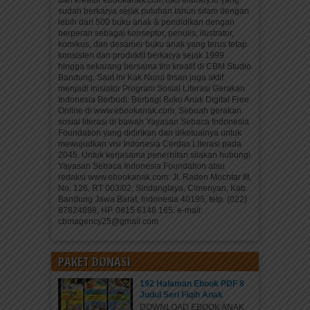
dan kreator ebookanak.com dan elibrary.id yang
sudah berkarya sejak puluhan tahun silam dengan
lebih dari 500 buku anak & pendidikan dengan
berperan sebagai konseptor, penulis, ilustrator,
komikus, dan desainer buku anak yang terus tetap
konsisten dan produktif berkarya sejak 1999
hingga sekarang bersama tim kreatif di CBM Studio
Bandung. Saat ini Kak Nurul Ihsan juga aktif
menjadi inisiator Program Sosial Literasi Gerakan
Indonesia Berbudi: Berbagi Buku Anak Digital Free
Online di www.ebookanak.com. Sebuah gerakan
sosial literasi di bawah Yayasan Sebaca Indonesia
Foundation yang didirikan dan diketuainya untuk
mewujudkan visi Indonesia Cerdas Literasi pada
2045. Untuk kerjasama penerbitan silakan hubungi
Yayasan Sebaca Indonesia Foundation atau
redaksi www.ebookanak.com: Jl. Raden Mochtar III,
No. 126, RT 003/02, Sindanglaya, Cimenyan, Kab.
Bandung Jawa Barat, Indonesia 40195, telp. (022)
87824898, HP. 0815 6148 165. e-mail:
cbmagency25@gmail.com
PAKET DONASI
192 Halaman Ebook PDF 8
Judul Seri Fiqih Anak
DOWNLOAD EBOOK ANAK