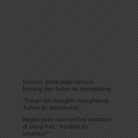
Namun, pada pagi harinya,
bintang dan bulan itu menghilang.
“Tuhan tak mungkin menghilang.
Tuhan itu Mahakekal.”
Begitu pula saat melihat matahari
di siang hari, “Apakah itu
tuhanku?”