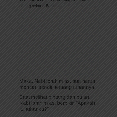
ayah Nabi Ibrahim as. seorang pembuat
patung hebat di Babilonia.
Maka, Nabi Ibrahim as. pun harus
mencari sendiri tentang tuhannya.
Saat melihat bintang dan bulan,
Nabi Ibrahim as. berpikir, “Apakah
itu tuhanku?”