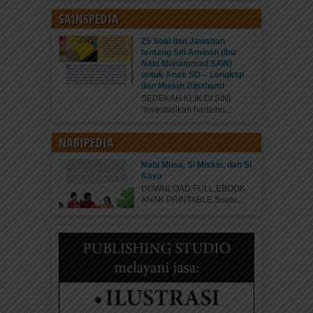
SAINSPEDIA
25 Soal dan Jawaban
tentang Siti Aminah (Ibu
Nabi Muhammad SAW)
untuk Anak SD – Lengkap
dan Mudah Dipahami
SEDEKAH KLIK DI SINI
“Investasikan hartamu...
NABIPEDIA
Nabi Musa, Si Miskin, dan Si
Kaya
DOWNLOAD FULL EBOOK
ANAK PRINTABLE Suatu...