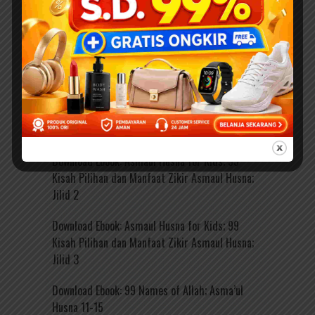
Kisah Pilihan dan Manfaat Zikir Asmaul Husna;
Jilid 4
Ebook PDF 090: 99 Aktivitas Cerdas Asmaul
Husna for Kids (Karya Kak Nurul Ihsan)
Download Ebook: Asmaul Husna for Kids; 99
Kisah Pilihan dan Manfaat Zikir Asmaul Husna;
Jilid 1
Download Ebook: Asmaul Husna for Kids; 99
Kisah Pilihan dan Manfaat Zikir Asmaul Husna;
Jilid 2
Download Ebook: Asmaul Husna for Kids; 99
Kisah Pilihan dan Manfaat Zikir Asmaul Husna;
Jilid 3
Download Ebook: 99 Names of Allah; Asma’ul
Husna 11-15