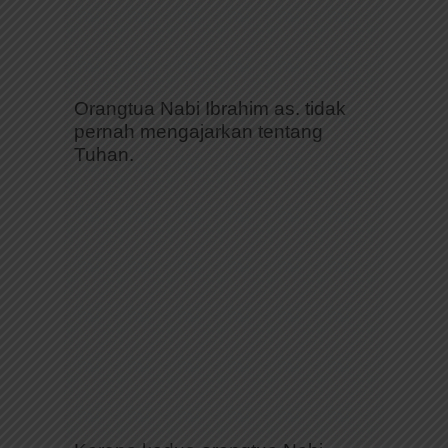
Orangtua Nabi Ibrahim as. tidak
pernah mengajarkan tentang
Tuhan.