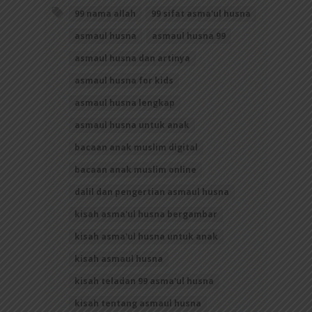
99 nama allah
99 sifat asma'ul husna
asmaul husna
asmaul husna 99
asmaul husna dan artinya
asmaul husna for kids
asmaul husna lengkap
asmaul husna untuk anak
bacaan anak muslim digital
bacaan anak muslim online
dalil dan pengertian asmaul husna
kisah asma'ul husna bergambar
kisah asma'ul husna untuk anak
kisah asmaul husna
kisah teladan 99 asma'ul husna
kisah tentang asmaul husna