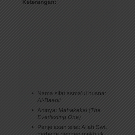
Keterangan:
Nama sifat asma’ul husna:
Al-Baaqii
Artinya:
Mahakekal (The
Everlasting One)
Penjelasan sifat: Allah Swt.
berbeda dengan makhluk.