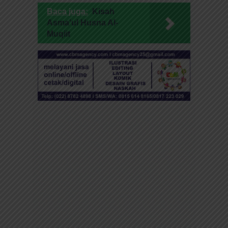
Baca juga:
Kisah
Asma'ul Husna Al-
Muqiit