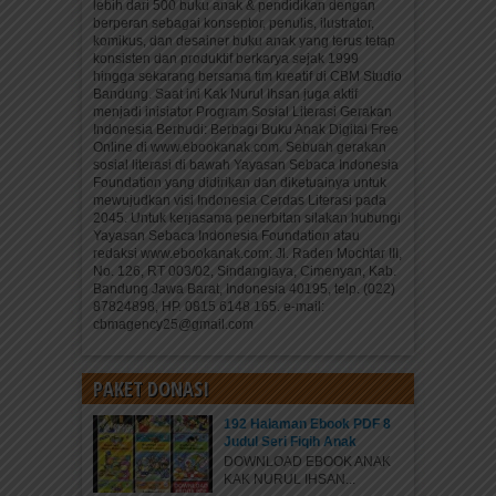
lebih dari 500 buku anak & pendidikan dengan
berperan sebagai konseptor, penulis, ilustrator,
komikus, dan desainer buku anak yang terus tetap
konsisten dan produktif berkarya sejak 1999
hingga sekarang bersama tim kreatif di CBM Studio
Bandung. Saat ini Kak Nurul Ihsan juga aktif
menjadi inisiator Program Sosial Literasi Gerakan
Indonesia Berbudi: Berbagi Buku Anak Digital Free
Online di www.ebookanak.com. Sebuah gerakan
sosial literasi di bawah Yayasan Sebaca Indonesia
Foundation yang didirikan dan diketuainya untuk
mewujudkan visi Indonesia Cerdas Literasi pada
2045. Untuk kerjasama penerbitan silakan hubungi
Yayasan Sebaca Indonesia Foundation atau
redaksi www.ebookanak.com: Jl. Raden Mochtar III,
No. 126, RT 003/02, Sindanglaya, Cimenyan, Kab.
Bandung Jawa Barat, Indonesia 40195, telp. (022)
87824898, HP. 0815 6148 165. e-mail:
cbmagency25@gmail.com
PAKET DONASI
192 Halaman Ebook PDF 8
Judul Seri Fiqih Anak
DOWNLOAD EBOOK ANAK
KAK NURUL IHSAN...