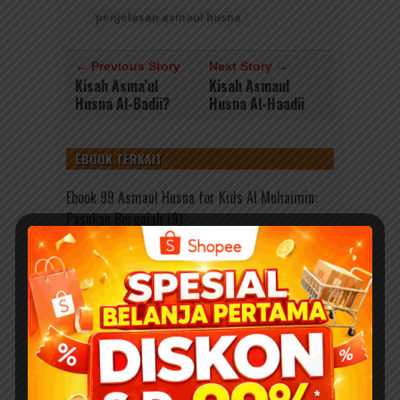
penjelasan asmaul husna
← Previous Story
Next Story →
Kisah Asma’ul
Kisah Asmaul
Husna Al-Badii?
Husna Al-Haadii
EBOOK TERKAIT
Ebook 99 Asmaul Husna for Kids Al Muhaimin:
Pasukan Bergajah (9)
Ebook 99 Asmaul Husna for Kids Al Mu’min:
Laba-Laba Pelindung (8)
Buku Pintar Aktivitas Anak Shaleh, Mengenal
Asmaul Husna (5)
Download Ebook: Asmaul Husna for Kids; 99