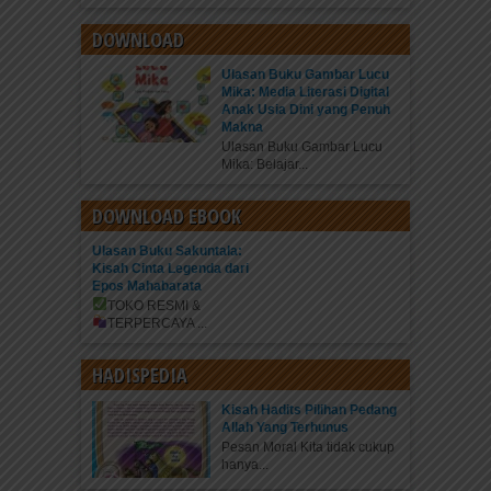
DOWNLOAD
Ulasan Buku Gambar Lucu
Mika: Media Literasi Digital
Anak Usia Dini yang Penuh
Makna
Ulasan Buku Gambar Lucu
Mika: Belajar...
DOWNLOAD EBOOK
Ulasan Buku Sakuntala:
Kisah Cinta Legenda dari
Epos Mahabarata
TOKO RESMI &
TERPERCAYA
...
HADISPEDIA
Kisah Hadits Pilihan Pedang
Allah Yang Terhunus
Pesan Moral Kita tidak cukup
hanya...