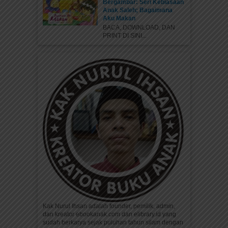
Bergambar: Seri Kebiasaan
Anak Saleh; Bagaimana
Aku Makan
BACA, DOWNLOAD, DAN
PRINT DI SINI...
Kak Nurul Ihsan adalah founder, pemilik, admin,
dan kreator ebookanak.com dan elibrary.id yang
sudah berkarya sejak puluhan tahun silam dengan