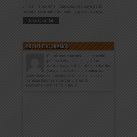
Simpan nama, email, dan situs web saya pada
peramban ini untuk komentar saya berikutnya.
ABOUT EBOOKANAK
Ebookanak.com merupakan media
publikasi ebook anak legal dan
orisinal karya Kak Nurul Ihsan dan tim
yang dapat diakses free online dan
didownload dengan donasi untuk memajukan
Gerakan Indonesia Cerdas Literasi di
ebookanak.com dan elibrary.id.