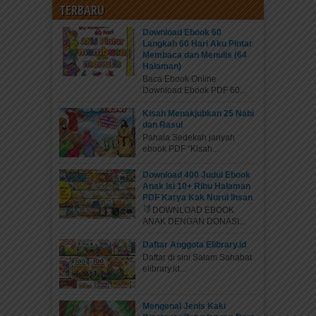
TERBARU
Download Ebook 60
Langkah 60 Hari Aku Pintar
Membaca dan Menulis (64
Halaman)
Baca Ebook Online
Download Ebook PDF 60...
Kisah Menakjubkan 25 Nabi
dan Rasul
Pahala Sedekah jariyah
ebook PDF “Kisah...
Download 400 Judul Ebook
Anak Isi 10+ Ribu Halaman
PDF Karya Kak Nurul Ihsan
DOWNLOAD EBOOK
ANAK DENGAN DONASI...
Daftar Anggota Elibrary.id
Daftar di sini Salam Sahabat
elibrary.id...
Mengenal Jenis Kaki