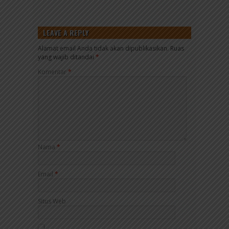
LEAVE A REPLY
Alamat email Anda tidak akan dipublikasikan.
Ruas
yang wajib ditandai
*
Komentar
*
Nama
*
Email
*
Situs Web