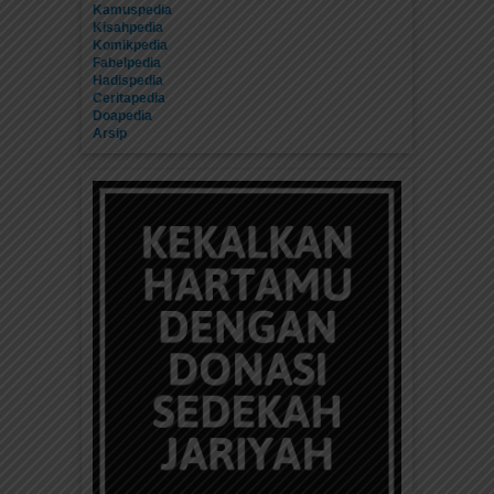
Kamuspedia
Kisahpedia
Komikpedia
Fabelpedia
Hadispedia
Ceritapedia
Doapedia
Arsip