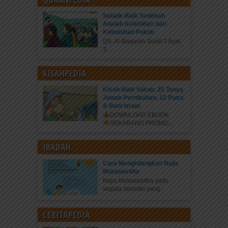
Sebaik-Baik Sedekah
Adalah Kelebihan dari
Kebutuhan Pokok
QS. Al-Baqarah Surat 1 Ayat
3...
KISAHPEDIA
Kisah Nabi Yakub: 25 Tanya
Jawab Pernikahan, 12 Putra
& Bani Israel
DOWNLOAD EBOOK
SEKARANG
PROMO...
IBADAH
Cara Menghilangkan Najis
Mutawasitha
Najis Mutawasitha yaitu
segala sesuatu yang...
CERITAPEDIA