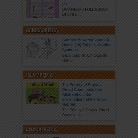
(2)
DOWNLOAD FULL EBOOK
DI SINI DI...
GAMBARPEDIA
Gambar Mewarnai Asmaul
Husna (16) Rahasia Rambut
Syam’un
Baca juga: 60 Langkah 60
Hari...
ISLAMPEDIA
The Priority of Prayer:
Direct Commands from
Allah without the
Intermediary of the Angel
Gabriel
The Priority of Prayer: Direct
Commands...
ANIMALPEDIA