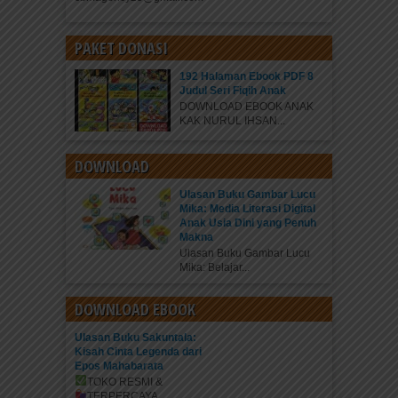
PAKET DONASI
192 Halaman Ebook PDF 8
Judul Seri Fiqih Anak
DOWNLOAD EBOOK ANAK
KAK NURUL IHSAN...
DOWNLOAD
Ulasan Buku Gambar Lucu
Mika: Media Literasi Digital
Anak Usia Dini yang Penuh
Makna
Ulasan Buku Gambar Lucu
Mika: Belajar...
DOWNLOAD EBOOK
Ulasan Buku Sakuntala:
Kisah Cinta Legenda dari
Epos Mahabarata
TOKO RESMI &
TERPERCAYA
...