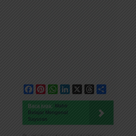
Facebook
Pinterest
WhatsApp
LinkedIn
X
Threads
Share
Baca juga:
Mahir
Belajar Mengenal
Sayuran