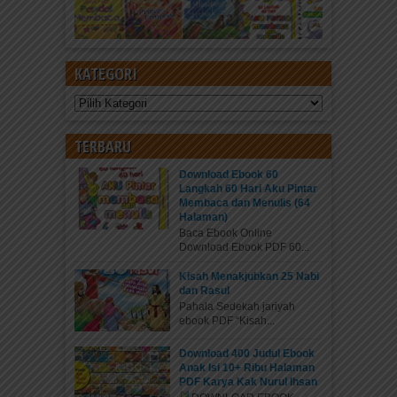
KATEGORI
Kategori
TERBARU
Download Ebook 60
Langkah 60 Hari Aku Pintar
Membaca dan Menulis (64
Halaman)
Baca Ebook Online
Download Ebook PDF 60...
Kisah Menakjubkan 25 Nabi
dan Rasul
Pahala Sedekah jariyah
ebook PDF “Kisah...
Download 400 Judul Ebook
Anak Isi 10+ Ribu Halaman
PDF Karya Kak Nurul Ihsan