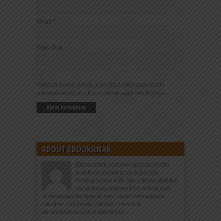
Email
*
Situs Web
Simpan nama, email, dan situs web saya pada
peramban ini untuk komentar saya berikutnya.
ABOUT EBOOKANAK
Ebookanak.com merupakan media
publikasi ebook anak legal dan
orisinal karya Kak Nurul Ihsan dan tim
yang dapat diakses free online dan
didownload dengan donasi untuk memajukan
Gerakan Indonesia Cerdas Literasi di
ebookanak.com dan elibrary.id.