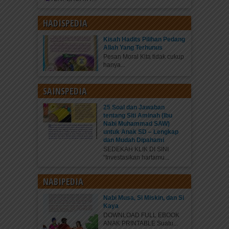
HADISPEDIA
Kisah Hadits Pilihan Pedang
Allah Yang Terhunus
Pesan Moral Kita tidak cukup
hanya...
SAINSPEDIA
25 Soal dan Jawaban
tentang Siti Aminah (Ibu
Nabi Muhammad SAW)
untuk Anak SD – Lengkap
dan Mudah Dipahami
SEDEKAH KLIK DI SINI
“Investasikan hartamu...
NABIPEDIA
Nabi Musa, Si Miskin, dan Si
Kaya
DOWNLOAD FULL EBOOK
ANAK PRINTABLE Suatu...