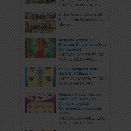
DOWNLOAD EBOOK
ANAK DENGAN DONASI...
Daftar Anggota Elibrary.id
Daftar di sini Salam Sahabat
elibrary.id...
Mengenal Jenis Kaki
Binatang: Petualangan Rara
di Hutan Ajaib
DOWNLOAD PAKET 1001
WORKSHEETS PAUD...
Belajar Mengenal Jenis-
Jenis Kaki Binatang
DOWNLOAD PAKET 1001
WORKSHEETS PAUD...
Mengenal Hewan Bertelur
dan Hewan Bersayap:
Panduan Lengkap
Worksheet Edukatif untuk
Anak
DOWNLOAD PAKET 1001
WORKSHEETS PAUD...