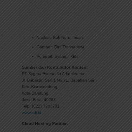
Naskah: Kak Nurul Ihsan
Gambar: Dini Tresnadewi
Penerbit: Syaamil Kids
Sumber dan Kontributor Konten:
PT Sygma Examedia Arkanleema
Jl. Babakan Sari 1 No.71, Babakan Sari
Kec. Kiaracondong,
Kota Bandung,
Jawa Barat 40283
Telp. (022) 7203791
www.sdi.id
Cloud Hosting Partner: