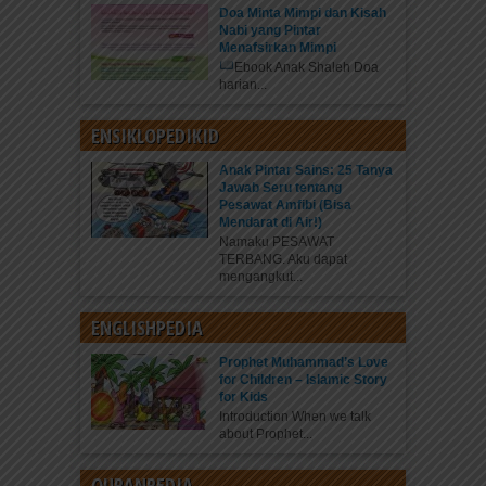
Doa Minta Mimpi dan Kisah
Nabi yang Pintar
Menafsirkan Mimpi
Ebook Anak Shaleh Doa
harian...
ENSIKLOPEDIKID
Anak Pintar Sains: 25 Tanya
Jawab Seru tentang
Pesawat Amfibi (Bisa
Mendarat di Air!)
Namaku PESAWAT
TERBANG. Aku dapat
mengangkut...
ENGLISHPEDIA
Prophet Muhammad’s Love
for Children – Islamic Story
for Kids
Introduction When we talk
about Prophet...
QURANPEDIA