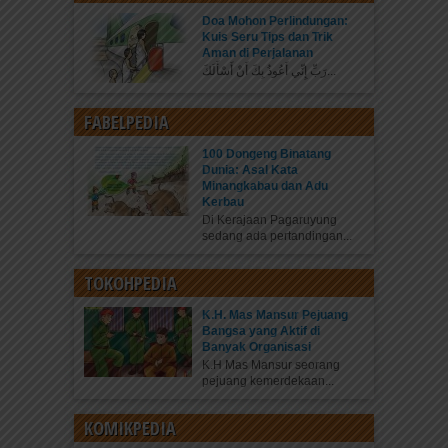
Doa Mohon Perlindungan:
Kuis Seru Tips dan Trik
Aman di Perjalanan
رَبِّ إِنِّي أَعُوذُ بِكَ أَنْ أَسْأَلَكَ...
FABELPEDIA
100 Dongeng Binatang
Dunia: Asal Kata
Minangkabau dan Adu
Kerbau
Di Kerajaan Pagaruyung
sedang ada pertandingan...
TOKOHPEDIA
K.H. Mas Mansur Pejuang
Bangsa yang Aktif di
Banyak Organisasi
K.H Mas Mansur seorang
pejuang kemerdekaan...
KOMIKPEDIA