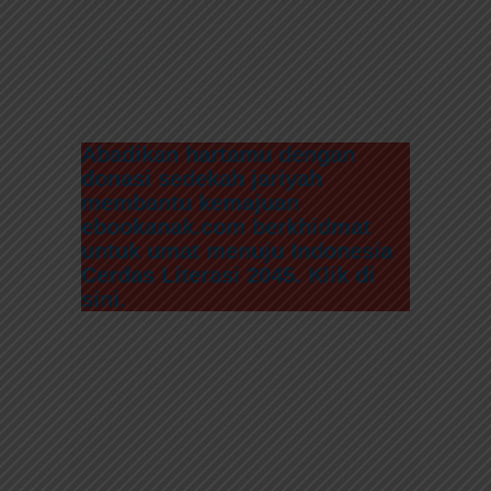
Abadikan hartamu dengan
donasi sedekah jariyah
membantu kemajuan
ebookanak.com berkhidmat
untuk umat menuju Indonesia
Cerdas Literasi 2045. Klik di
sini.