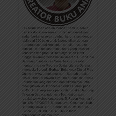
Kak Nurul Ihsan adalah founder, pemilik, admin,
dan kreator ebookanak.com dan elibrary.id yang
sudah berkarya sejak puluhan tahun silam dengan
lebih dari 500 buku anak & pendidikan dengan
berperan sebagai konseptor, penulis, ilustrator,
komikus, dan desainer buku anak yang terus tetap
konsisten dan produktif berkarya sejak 1999
hingga sekarang bersama tim kreatif di CBM Studio
Bandung. Saat ini Kak Nurul Ihsan juga aktif
menjadi inisiator Program Sosial Literasi Gerakan
Indonesia Berbudi: Berbagi Buku Anak Digital Free
Online di www.ebookanak.com. Sebuah gerakan
sosial literasi di bawah Yayasan Sebaca Indonesia
Foundation yang didirikan dan diketuainya untuk
mewujudkan visi Indonesia Cerdas Literasi pada
2045. Untuk kerjasama penerbitan silakan hubungi
Yayasan Sebaca Indonesia Foundation atau
redaksi www.ebookanak.com: Jl. Raden Mochtar III,
No. 126, RT 003/02, Sindanglaya, Cimenyan, Kab.
Bandung Jawa Barat, Indonesia 40195, telp. (022)
87824898, HP. 0815 6148 165. e-mail:
cbmagency25@gmail.com