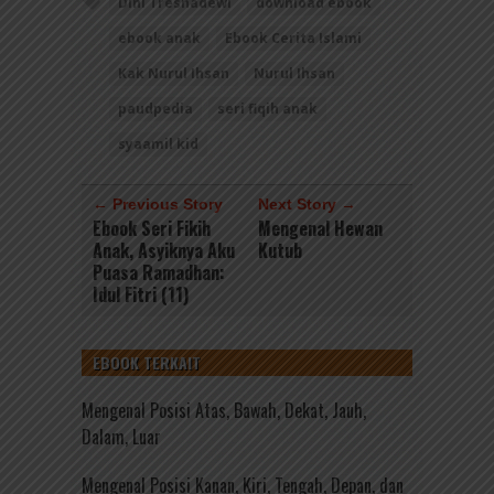
Dini Tresnadewi
download ebook
ebook anak
Ebook Cerita Islami
Kak Nurul Ihsan
Nurul Ihsan
paudpedia
seri fiqih anak
syaamil kid
← Previous Story
Next Story →
Ebook Seri Fikih
Mengenal Hewan
Anak, Asyiknya Aku
Kutub
Puasa Ramadhan:
Idul Fitri (11)
EBOOK TERKAIT
Mengenal Posisi Atas, Bawah, Dekat, Jauh,
Dalam, Luar
Mengenal Posisi Kanan, Kiri, Tengah, Depan, dan