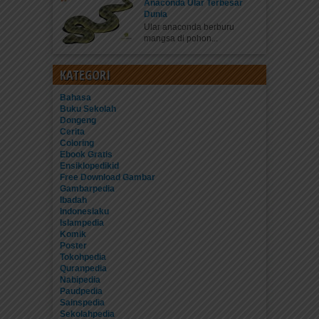
Anaconda Ular Terbesar
Dunia
Ular anaconda berburu
mangsa di pohon...
KATEGORI
Bahasa
Buku Sekolah
Dongeng
Cerita
Coloring
Ebook Gratis
Ensiklopedikid
Free Download Gambar
Gambarpedia
Ibadah
Indonesiaku
Islampedia
Komik
Poster
Tokohpedia
Quranpedia
Nabipedia
Paudpedia
Sainspedia
Sekolahpedia