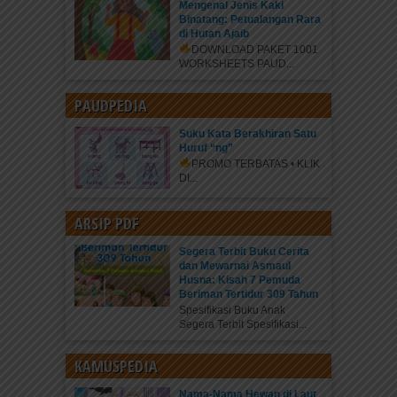
Mengenal Jenis Kaki
Binatang: Petualangan Rara
di Hutan Ajaib
DOWNLOAD PAKET 1001
WORKSHEETS PAUD...
PAUDPEDIA
Suku Kata Berakhiran Satu
Huruf “ng”
PROMO TERBATAS • KLIK
DI...
ARSIP PDF
Segera Terbit Buku Cerita
dan Mewarnai Asmaul
Husna: Kisah 7 Pemuda
Beriman Tertidur 309 Tahun
Spesifikasi Buku Anak
Segera Terbit Spesifikasi...
KAMUSPEDIA
Nama-Nama Hewan di Laut