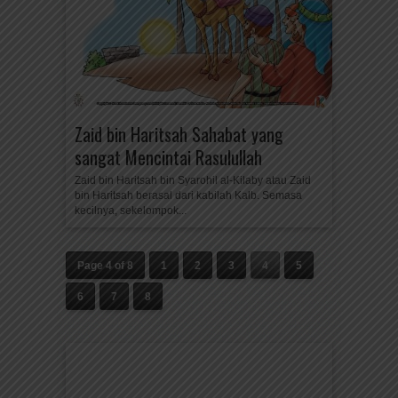
Zaid bin Haritsah Sahabat yang
sangat Mencintai Rasulullah
Zaid bin Haritsah bin Syarohil al-Kilaby atau Zaid
bin Haritsah berasal dari kabilah Kalb. Semasa
kecilnya, sekelompok...
Page 4 of 8
1
2
3
4
5
6
7
8