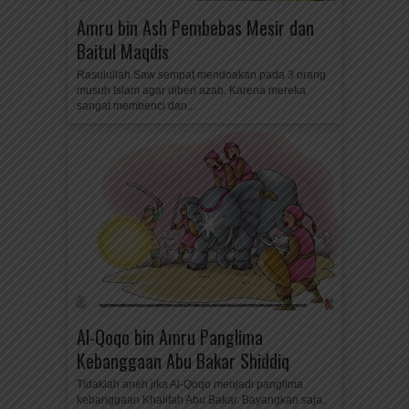
Amru bin Ash Pembebas Mesir dan
Baitul Maqdis
Rasulullah Saw sempat mendoakan pada 3 orang
musuh Islam agar diberi azab. Karena mereka
sangat membenci dan...
Al-Qoqo bin Amru Panglima
Kebanggaan Abu Bakar Shiddiq
Tidaklah aneh jika Al-Qoqo menjadi panglima
kebanggaan Khalifah Abu Bakar. Bayangkan saja.