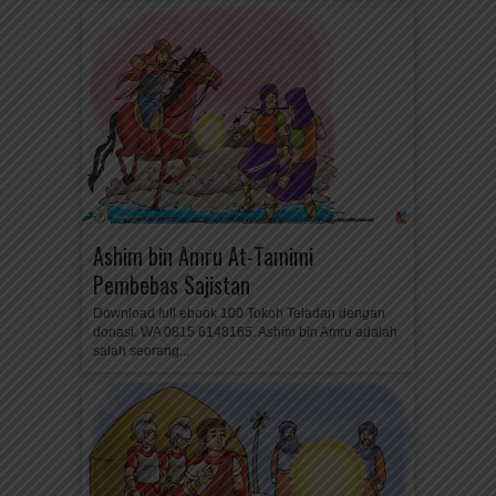
Ashim bin Amru At-Tamimi
Pembebas Sajistan
Download full ebook 100 Tokoh Teladan dengan
donasi. WA 0815 6148165. Ashim bin Amru adalah
salah seorang...