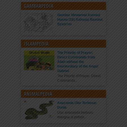
GAMBARPEDIA
Gambar Mewarnai Asmaul
Husna (16) Rahasia Rambut
Syam’un
ISLAMPEDIA
The Priority of Prayer:
Direct Commands from
Allah without the
Intermediary of the Angel
Gabriel
The Priority of Prayer: Direct
Commands...
ANIMALPEDIA
Anaconda Ular Terbesar
Dunia
Ular anaconda berburu
mangsa di pohon...