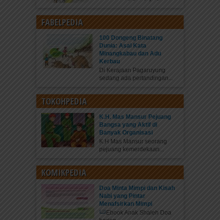
FABELPEDIA
100 Dongeng Binatang
Dunia: Asal Kata
Minangkabau dan Adu
Kerbau
Di Kerajaan Pagaruyung
sedang ada pertandingan...
TOKOHPEDIA
K.H. Mas Mansur Pejuang
Bangsa yang Aktif di
Banyak Organisasi
K.H Mas Mansur seorang
pejuang kemerdekaan...
KOMIKPEDIA
Doa Minta Mimpi dan Kisah
Nabi yang Pintar
Menafsirkan Mimpi
Ebook Anak Shaleh Doa