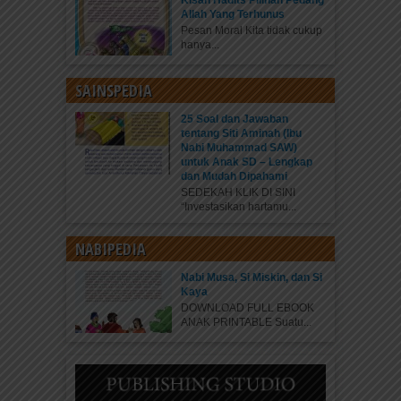
Kisah Hadits Pilihan Pedang
Allah Yang Terhunus
Pesan Moral Kita tidak cukup
hanya...
SAINSPEDIA
25 Soal dan Jawaban
tentang Siti Aminah (Ibu
Nabi Muhammad SAW)
untuk Anak SD – Lengkap
dan Mudah Dipahami
SEDEKAH KLIK DI SINI
“Investasikan hartamu...
NABIPEDIA
Nabi Musa, Si Miskin, dan Si
Kaya
DOWNLOAD FULL EBOOK
ANAK PRINTABLE Suatu...