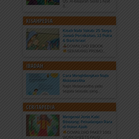
QS. Al-Baqarah Surat 1 Ayat
3...
KISAHPEDIA
Kisah Nabi Yakub: 25 Tanya
Jawab Pernikahan, 12 Putra
& Bani Israel
DOWNLOAD EBOOK
SEKARANG
PROMO...
IBADAH
Cara Menghilangkan Najis
Mutawasitha
Najis Mutawasitha yaitu
segala sesuatu yang...
CERITAPEDIA
Mengenal Jenis Kaki
Binatang: Petualangan Rara
di Hutan Ajaib
DOWNLOAD PAKET 1001
WORKSHEETS PAUD...