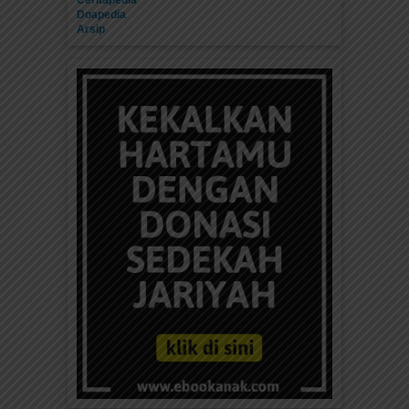
Ceritapedia
Doapedia
Arsip