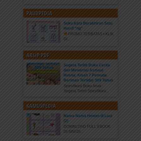
PAUDPEDIA
Suku Kata Berakhiran Satu
Huruf “ng”
PROMO TERBATAS • KLIK
DI...
ARSIP PDF
Segera Terbit Buku Cerita
dan Mewarnai Asmaul
Husna: Kisah 7 Pemuda
Beriman Tertidur 309 Tahun
Spesifikasi Buku Anak
Segera Terbit Spesifikasi...
KAMUSPEDIA
Nama-Nama Hewan di Laut
(2)
DOWNLOAD FULL EBOOK
DI SINI DI...