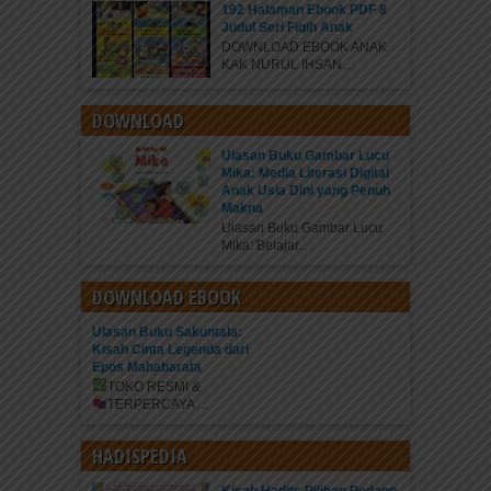
192 Halaman Ebook PDF 8
Judul Seri Fiqih Anak
DOWNLOAD EBOOK ANAK
KAK NURUL IHSAN...
DOWNLOAD
Ulasan Buku Gambar Lucu
Mika: Media Literasi Digital
Anak Usia Dini yang Penuh
Makna
Ulasan Buku Gambar Lucu
Mika: Belajar...
DOWNLOAD EBOOK
Ulasan Buku Sakuntala:
Kisah Cinta Legenda dari
Epos Mahabarata
TOKO RESMI &
TERPERCAYA
...
HADISPEDIA