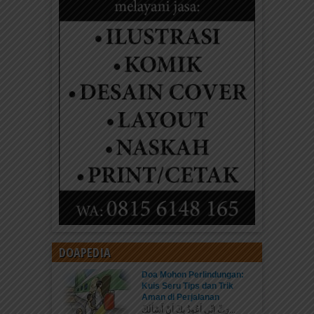
DOAPEDIA
Doa Mohon Perlindungan:
Kuis Seru Tips dan Trik
Aman di Perjalanan
رَبِّ إِنِّي أَعُوذُ بِكَ أَنْ أَسْأَلَكَ...