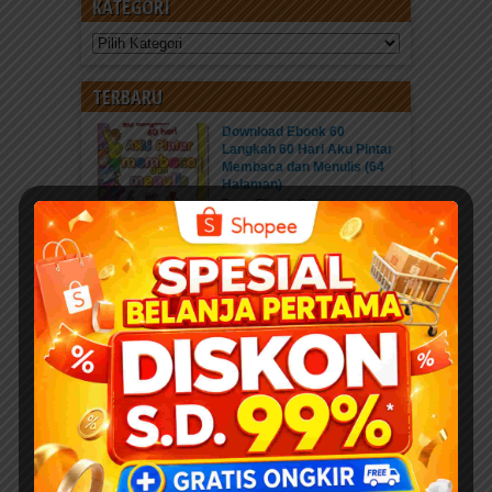
KATEGORI
Kategori
TERBARU
Download Ebook 60
Langkah 60 Hari Aku Pintar
Membaca dan Menulis (64
Halaman)
Baca Ebook Online
Download Ebook PDF 60...
Kisah Menakjubkan 25 Nabi
dan Rasul
Pahala Sedekah jariyah
ebook PDF “Kisah...
Download 400 Judul Ebook
Anak Isi 10+ Ribu Halaman
PDF Karya Kak Nurul Ihsan
DOWNLOAD EBOOK
ANAK DENGAN DONASI...
Daftar Anggota Elibrary.id
Daftar di sini Salam Sahabat