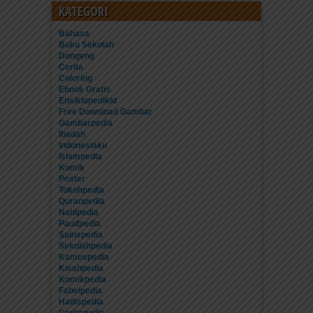
KATEGORI
Bahasa
Buku Sekolah
Dongeng
Cerita
Coloring
Ebook Gratis
Ensiklopedikid
Free Download Gambar
Gambarpedia
Ibadah
Indonesiaku
Islampedia
Komik
Poster
Tokohpedia
Quranpedia
Nabipedia
Paudpedia
Sainspedia
Sekolahpedia
Kamuspedia
Kisahpedia
Komikpedia
Fabelpedia
Hadispedia