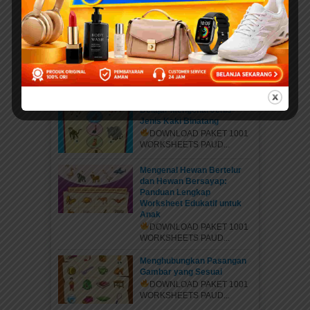
elibrary.id...
Mengenal Jenis Kaki
Binatang: Petualangan Rara
di Hutan Ajaib
DOWNLOAD PAKET 1001
WORKSHEETS PAUD...
Belajar Mengenal Jenis-
Jenis Kaki Binatang
DOWNLOAD PAKET 1001
WORKSHEETS PAUD...
Mengenal Hewan Bertelur
dan Hewan Bersayap:
Panduan Lengkap
Worksheet Edukatif untuk
Anak
DOWNLOAD PAKET 1001
WORKSHEETS PAUD...
Menghubungkan Pasangan
Gambar yang Sesuai
DOWNLOAD PAKET 1001
WORKSHEETS PAUD...