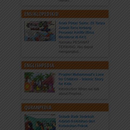
harian...
ENSIKLOPEDIKID
Anak Pintar Sains: 25 Tanya
Jawab Seru tentang
Pesawat Amfibi (Bisa
Mendarat di Air!)
Namaku PESAWAT
TERBANG. Aku dapat
mengangkut...
ENGLISHPEDIA
Prophet Muhammad’s Love
for Children – Islamic Story
for Kids
Introduction When we talk
about Prophet...
QURANPEDIA
Sebaik-Baik Sedekah
Adalah Kelebihan dari
Kebutuhan Pokok