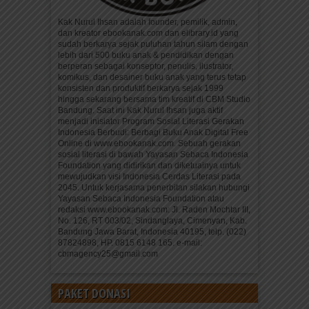
Kak Nurul Ihsan adalah founder, pemilik, admin,
dan kreator ebookanak.com dan elibrary.id yang
sudah berkarya sejak puluhan tahun silam dengan
lebih dari 500 buku anak & pendidikan dengan
berperan sebagai konseptor, penulis, ilustrator,
komikus, dan desainer buku anak yang terus tetap
konsisten dan produktif berkarya sejak 1999
hingga sekarang bersama tim kreatif di CBM Studio
Bandung. Saat ini Kak Nurul Ihsan juga aktif
menjadi inisiator Program Sosial Literasi Gerakan
Indonesia Berbudi: Berbagi Buku Anak Digital Free
Online di www.ebookanak.com. Sebuah gerakan
sosial literasi di bawah Yayasan Sebaca Indonesia
Foundation yang didirikan dan diketuainya untuk
mewujudkan visi Indonesia Cerdas Literasi pada
2045. Untuk kerjasama penerbitan silakan hubungi
Yayasan Sebaca Indonesia Foundation atau
redaksi www.ebookanak.com: Jl. Raden Mochtar III,
No. 126, RT 003/02, Sindanglaya, Cimenyan, Kab.
Bandung Jawa Barat, Indonesia 40195, telp. (022)
87824898, HP. 0815 6148 165. e-mail:
cbmagency25@gmail.com
PAKET DONASI