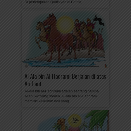
Di pertempuran Qadisiyah di Persia,...
Al Ala bin Al-Hadrami Berjalan di atas
Air Laut
Al-Ala bin al-Hadhrami adalah seorang hamba
Allah Swt yang sholeh. Al-Ala bin al-Hadhrami
memiliki kekuatan doa yang...