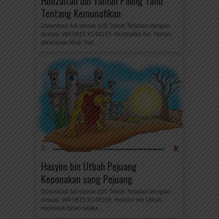
Hudzaifah bin Yaman Paling Tahu
Tentang Kemunafikan
Download full ebook 100 Tokoh Teladan dengan
donasi. WA 0815 6148165. Hudzaifah bin Yaman
dikaruniai Allah Swt...
Hasyim bin Utbah Pejuang
Keponakan sang Pejuang
Download full ebook 100 Tokoh Teladan dengan
donasi. WA 0815 6148165. Hasyim bin Utbah
memeluk Islam ketika...