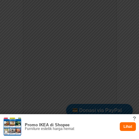
Donasi via PayPal
?
Promo IKEA di Shopee
Dukung via Kitabisa
Lihat
Furniture estetik harga hemat