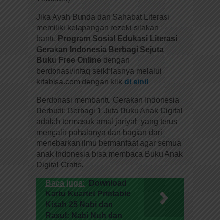
Jika Ayah Bunda dan Sahabat Literasi
memiliki kelapangan rezeki silakan
bantu
Program Sosial Edukasi Literasi
Gerakan Indonesia Berbagi Sejuta
Buku Free Online
dengan
berdonasi/infaq seikhlasnya melalui
kitabisa.com dengan klik
di sini!
Berdonasi membantu Gerakan Indonesia
Berbudi: Berbagi 1 Juta Buku Anak Digital
adalah termasuk amal jariyah yang terus
mengalir pahalanya dan bagian dari
menebarkan ilmu bermanfaat agar semua
anak Indonesia bisa membaca Buku Anak
Digital Gratis.
Baca juga:
Download
Kartu Kuartet Printable
Kisah 25 Nabi dan
Rasul: Nabi Nuh dan