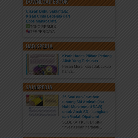
DOWNLOAD EBOOK
Ulasan Buku Sakuntala:
Kisah Cinta Legenda dari
Epos Mahabarata
TOKO RESMI &
TERPERCAYA
...
HADISPEDIA
Kisah Hadits Pilihan Pedang
Allah Yang Terhunus
Pesan Moral Kita tidak cukup
hanya...
SAINSPEDIA
25 Soal dan Jawaban
tentang Siti Aminah (Ibu
Nabi Muhammad SAW)
untuk Anak SD – Lengkap
dan Mudah Dipahami
SEDEKAH KLIK DI SINI
“Investasikan hartamu...