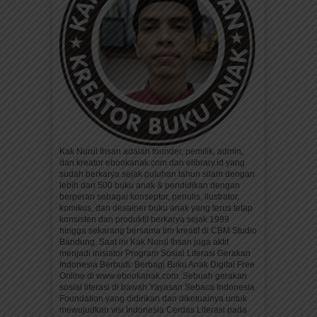
Kak Nurul Ihsan adalah founder, pemilik, admin,
dan kreator ebookanak.com dan elibrary.id yang
sudah berkarya sejak puluhan tahun silam dengan
lebih dari 500 buku anak & pendidikan dengan
berperan sebagai konseptor, penulis, ilustrator,
komikus, dan desainer buku anak yang terus tetap
konsisten dan produktif berkarya sejak 1999
hingga sekarang bersama tim kreatif di CBM Studio
Bandung. Saat ini Kak Nurul Ihsan juga aktif
menjadi inisiator Program Sosial Literasi Gerakan
Indonesia Berbudi: Berbagi Buku Anak Digital Free
Online di www.ebookanak.com. Sebuah gerakan
sosial literasi di bawah Yayasan Sebaca Indonesia
Foundation yang didirikan dan diketuainya untuk
mewujudkan visi Indonesia Cerdas Literasi pada