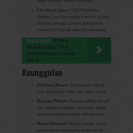
sejak transfer donasi diterima.
File ebook dalam USB Flashdrive
dikirim 1 hari hari sejak transfer donasi
diterima dengan proses pengiriman
normal 5-7 hari ke seluruh Indonesia.
Baca juga:
Ketika
Bunda Hajar Tidak
Bisa Menyusui Ismail
Kecil
Keunggulan
Efisiensi Biaya:
Satu bundel ebook
bisa digunakan lebih dari satu orang.
Banyak Pilihan:
Banyak pilihan ebook
dan kegiatan belajar yang bisa dipilih
sesuai kebutuhan anak semua usia.
Materi Menarik:
Materi belajar berisi
aneka tema sepanjang masa untuk