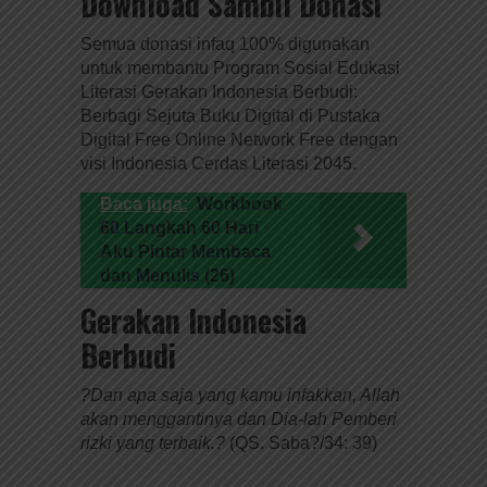
Download Sambil Donasi
Semua donasi infaq 100% digunakan
untuk membantu Program Sosial Edukasi
Literasi Gerakan Indonesia Berbudi:
Berbagi Sejuta Buku Digital di Pustaka
Digital Free Online Network Free dengan
visi Indonesia Cerdas Literasi 2045.
Baca juga:
Workbook
60 Langkah 60 Hari
Aku Pintar Membaca
dan Menulis (26)
Gerakan Indonesia
Berbudi
?Dan apa saja yang kamu infakkan, Allah
akan menggantinya dan Dia-lah Pemberi
rizki yang terbaik.?
(QS. Saba?/34: 39)