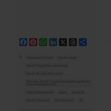
Facebook
Pinterest
WhatsApp
LinkedIn
X
Threads
Share
download ebook
ebook anak
Huruf Tegak Bersambung
kisah 25 nabi dan rasul
Menulis Huruf Tegak Bersambung Kisah
Nabi Muhammad 4
Nabi Muhammad
paud
paud tk
Pintar Menulis
Pra Sekolah
tk