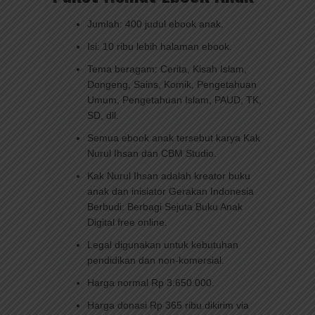
Jumlah: 400 judul ebook anak.
Isi: 10 ribu lebih halaman ebook.
Tema beragam: Cerita, Kisah Islam,
Dongeng, Sains, Komik, Pengetahuan
Umum, Pengetahuan Islam, PAUD, TK,
SD, dll.
Semua ebook anak tersebut karya Kak
Nurul Ihsan dan CBM Studio.
Kak Nurul Ihsan adalah kreator buku
anak dan inisiator Gerakan Indonesia
Berbudi: Berbagi Sejuta Buku Anak
Digital free online.
Legal digunakan untuk kebutuhan
pendidikan dan non-komersial.
Harga normal Rp 3.650.000.
Harga donasi Rp 365 ribu dikirim via