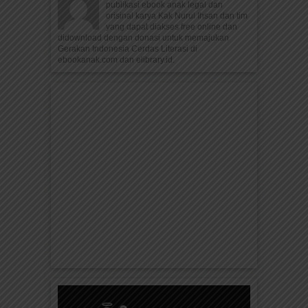
publikasi ebook anak legal dan
orisinal karya Kak Nurul Ihsan dan tim
yang dapat diakses free online dan
didownload dengan donasi untuk memajukan
Gerakan Indonesia Cerdas Literasi di
ebookanak.com dan elibrary.id.