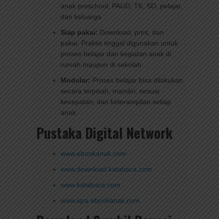
anak preschool, PAUD, TK, SD, pelajar,
dan keluarga.
Siap pakai:
Download, print, dan
pakai. Praktis tinggal digunakan untuk
proses belajar dan kegiatan anak di
rumah maupun di sekolah.
Modular:
Proses belajar bisa dilakukan
secara terpisah, mandiri, sesuai
kecepatan, dan keterampilan setiap
anak.
Pustaka Digital Network
www.ebookanak.com
www.download.katabaca.com
www.katabaca.com
www.iqra.ebookanak.com