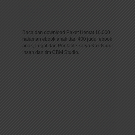
Baca dan download Paket Hemat 10.000
halaman ebook anak dari 400 judul ebook
anak, Legal dan Printable karya Kak Nurul
Ihsan dan tim CBM Studio.