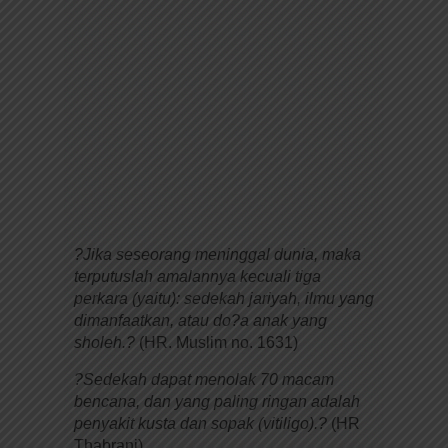
?Jika seseorang meninggal dunia, maka
terputuslah amalannya kecuali tiga
perkara (yaitu): sedekah jariyah, ilmu yang
dimanfaatkan, atau do?a anak yang
sholeh.?
(HR. Muslim no. 1631)
?Sedekah dapat menolak 70 macam
bencana, dan yang paling ringan adalah
penyakit kusta dan sopak (vitiligo).?
(HR
Thabrani)