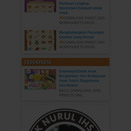
Panduan Lengkap
Worksheet Edukatif untuk
Anak
DOWNLOAD PAKET 1001
WORKSHEETS PAUD...
Menghubungkan Pasangan
Gambar yang Sesuai
DOWNLOAD PAKET 1001
WORKSHEETS PAUD...
EBOOKPEDIA
Download Ebook Anak
Bergambar: Seri Kebiasaan
Anak Saleh; Bagaimana
Aku Makan
BACA, DOWNLOAD, DAN
PRINT DI SINI...