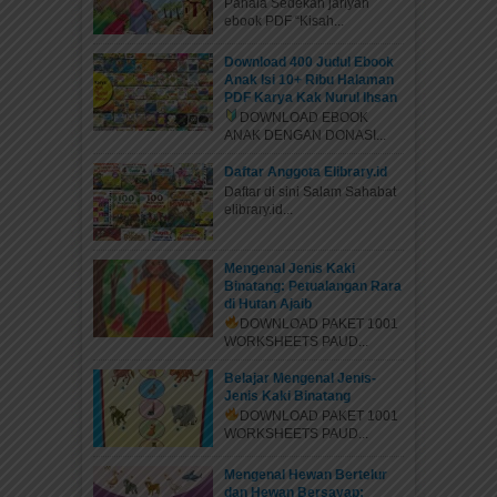
Pahala Sedekah jariyah
ebook PDF “Kisah...
Download 400 Judul Ebook
Anak Isi 10+ Ribu Halaman
PDF Karya Kak Nurul Ihsan
DOWNLOAD EBOOK
ANAK DENGAN DONASI...
Daftar Anggota Elibrary.id
Daftar di sini Salam Sahabat
elibrary.id...
Mengenal Jenis Kaki
Binatang: Petualangan Rara
di Hutan Ajaib
DOWNLOAD PAKET 1001
WORKSHEETS PAUD...
Belajar Mengenal Jenis-
Jenis Kaki Binatang
DOWNLOAD PAKET 1001
WORKSHEETS PAUD...
Mengenal Hewan Bertelur
dan Hewan Bersayap: