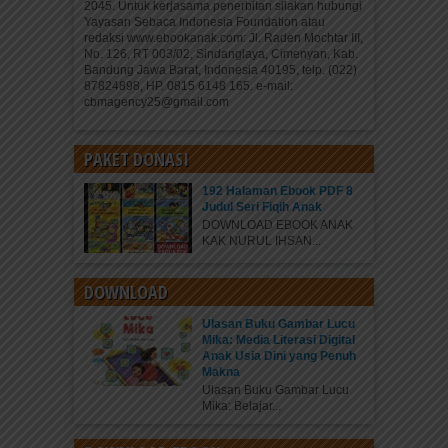
2045. Untuk kerjasama penerbitan silakan hubungi
Yayasan Sebaca Indonesia Foundation atau
redaksi www.ebookanak.com: Jl. Raden Mochtar III,
No. 126, RT 003/02, Sindanglaya, Cimenyan, Kab.
Bandung Jawa Barat, Indonesia 40195, telp. (022)
87824898, HP. 0815 6148 165. e-mail:
cbmagency25@gmail.com
PAKET DONASI
192 Halaman Ebook PDF 8
Judul Seri Fiqih Anak
DOWNLOAD EBOOK ANAK
KAK NURUL IHSAN...
DOWNLOAD
Ulasan Buku Gambar Lucu
Mika: Media Literasi Digital
Anak Usia Dini yang Penuh
Makna
Ulasan Buku Gambar Lucu
Mika: Belajar...