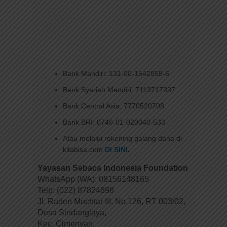
Bank Mandiri: 131-00-1542858-6
Bank Syariah Mandiri: 7113717337
Bank Central Asia: 7770520708
Bank BRI: 0746-01-020040-533
Atau melalui rekening galang dana di
kitabisa.com
DI SINI
.
Yayasan Sebaca Indonesia Foundation
WhatsApp (WA): 08156148165
Telp: (022) 87824898
Jl. Raden Mochtar III, No.126, RT 003/02,
Desa Sindanglaya,
Kec. Cimenyan,