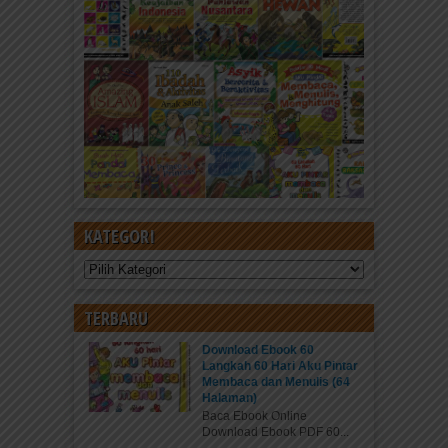
KATEGORI
Kategori
TERBARU
Download Ebook 60
Langkah 60 Hari Aku Pintar
Membaca dan Menulis (64
Halaman)
Baca Ebook Online
Download Ebook PDF 60...