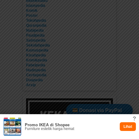
Indonesiaku
Islampedia
Komik
Poster
Tokohpedia
Quranpedia
Nabipedia
Paudpedia
Sainspedia
Sekolahpedia
Kamuspedia
Kisahpedia
Komikpedia
Fabelpedia
Hadispedia
Ceritapedia
Doapedia
Arsip
Donasi via PayPal
?
Promo IKEA di Shopee
Dukung via Kitabisa
Lihat
Furniture estetik harga hemat