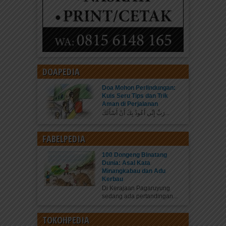
DOAPEDIA
Doa Mohon Perlindungan:
Kuis Seru Tips dan Trik
Aman di Perjalanan
رَبِّ إِنِّي أَعُوذُ بِكَ أَنْ أَسْأَلَكَ...
FABELPEDIA
100 Dongeng Binatang
Dunia: Asal Kata
Minangkabau dan Adu
Kerbau
Di Kerajaan Pagaruyung
sedang ada pertandingan...
TOKOHPEDIA