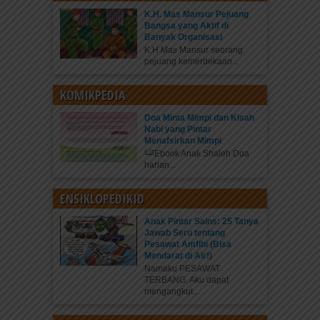
K.H. Mas Mansur Pejuang
Bangsa yang Aktif di
Banyak Organisasi
K.H Mas Mansur seorang
pejuang kemerdekaan...
KOMIKPEDIA
Doa Minta Mimpi dan Kisah
Nabi yang Pintar
Menafsirkan Mimpi
Ebook Anak Shaleh Doa
harian...
ENSIKLOPEDIKID
Anak Pintar Sains: 25 Tanya
Jawab Seru tentang
Pesawat Amfibi (Bisa
Mendarat di Air!)
Namaku PESAWAT
TERBANG. Aku dapat
mengangkut...