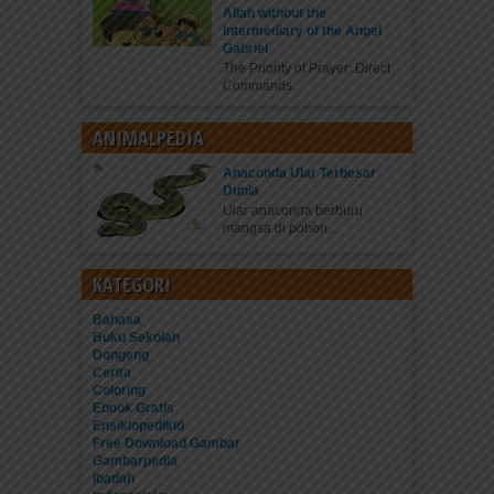
Allah without the
Intermediary of the Angel
Gabriel
The Priority of Prayer: Direct
Commands...
ANIMALPEDIA
Anaconda Ular Terbesar
Dunia
Ular anaconda berburu
mangsa di pohon...
KATEGORI
Bahasa
Buku Sekolah
Dongeng
Cerita
Coloring
Ebook Gratis
Ensiklopedikid
Free Download Gambar
Gambarpedia
Ibadah