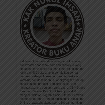
Kak Nurul Ihsan adalah founder, pemilik, admin,
dan kreator ebookanak.com dan elibrary.id yang
sudah berkarya sejak puluhan tahun silam dengan
lebih dari 500 buku anak & pendidikan dengan
berperan sebagai konseptor, penulis, ilustrator,
komikus, dan desainer buku anak yang terus tetap
konsisten dan produktif berkarya sejak 1999
hingga sekarang bersama tim kreatif di CBM Studio
Bandung. Saat ini Kak Nurul Ihsan juga aktif
menjadi inisiator Program Sosial Literasi Gerakan
Indonesia Berbudi: Berbagi Buku Anak Digital Free
Online di www.ebookanak.com. Sebuah gerakan