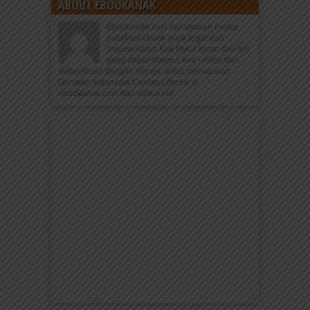
ABOUT EBOOKANAK
Ebookanak.com merupakan media
publikasi ebook anak legal dan
orisinal karya Kak Nurul Ihsan dan tim
yang dapat diakses free online dan
didownload dengan donasi untuk memajukan
Gerakan Indonesia Cerdas Literasi di
ebookanak.com dan elibrary.id.