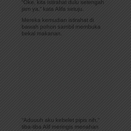
“Oke, kita istirahat dulu setengah
jam ya,” kata Alifa setuju.
Mereka kemudian istirahat di
bawah pohon sambil membuka
bekal makanan.
“Aduuuh aku kebelet pipis nih,”
tiba-tiba Alif meringis menahan