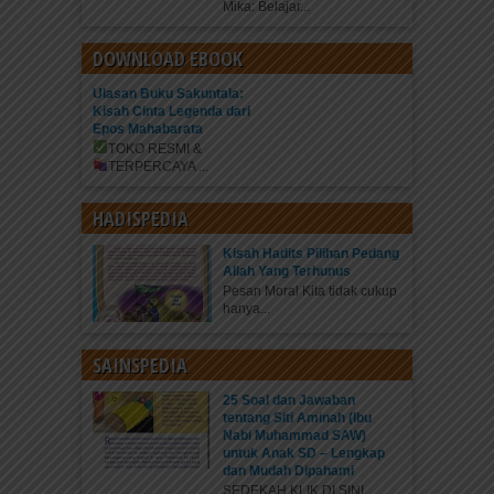
Mika: Belajar...
DOWNLOAD EBOOK
Ulasan Buku Sakuntala:
Kisah Cinta Legenda dari
Epos Mahabarata
TOKO RESMI &
TERPERCAYA
...
HADISPEDIA
Kisah Hadits Pilihan Pedang
Allah Yang Terhunus
Pesan Moral Kita tidak cukup
hanya...
SAINSPEDIA
25 Soal dan Jawaban
tentang Siti Aminah (Ibu
Nabi Muhammad SAW)
untuk Anak SD – Lengkap
dan Mudah Dipahami
SEDEKAH KLIK DI SINI