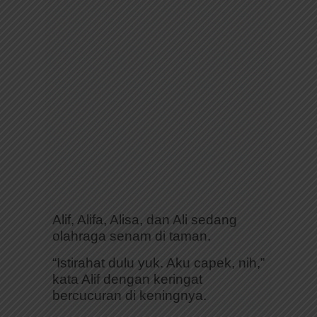
Alif, Alifa, Alisa, dan Ali sedang
olahraga senam di taman.
“Istirahat dulu yuk. Aku capek, nih,”
kata Alif dengan keringat
bercucuran di keningnya.