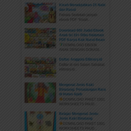
Kisah Menakjubkan 25 Nabi
dan Rasul
Pahala Sedekah jariyah
ebook PDF “Kisah...
Download 400 Judul Ebook
Anak Isi 10+ Ribu Halaman
PDF Karya Kak Nurul Ihsan
DOWNLOAD EBOOK
ANAK DENGAN DONASI...
Daftar Anggota Elibrary.id
Daftar di sini Salam Sahabat
elibrary.id...
Mengenal Jenis Kaki
Binatang: Petualangan Rara
di Hutan Ajaib
DOWNLOAD PAKET 1001
WORKSHEETS PAUD...
Belajar Mengenal Jenis-
Jenis Kaki Binatang
DOWNLOAD PAKET 1001
WORKSHEETS PAUD...