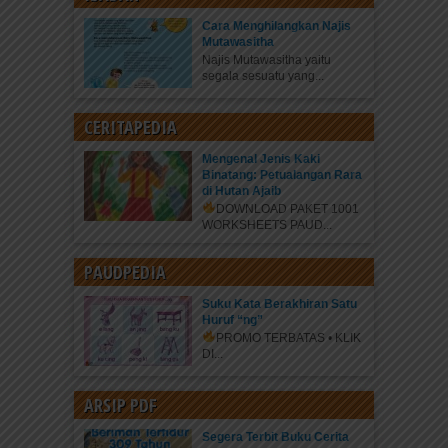
Cara Menghilangkan Najis
Mutawasitha
Najis Mutawasitha yaitu
segala sesuatu yang...
CERITAPEDIA
Mengenal Jenis Kaki
Binatang: Petualangan Rara
di Hutan Ajaib
DOWNLOAD PAKET 1001
WORKSHEETS PAUD...
PAUDPEDIA
Suku Kata Berakhiran Satu
Huruf “ng”
PROMO TERBATAS • KLIK
DI...
ARSIP PDF
Segera Terbit Buku Cerita