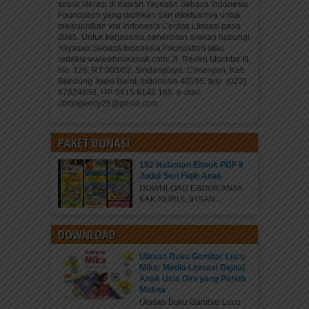
sosial literasi di bawah Yayasan Sebaca Indonesia
Foundation yang didirikan dan diketuainya untuk
mewujudkan visi Indonesia Cerdas Literasi pada
2045. Untuk kerjasama penerbitan silakan hubungi
Yayasan Sebaca Indonesia Foundation atau
redaksi www.ebookanak.com: Jl. Raden Mochtar III,
No. 126, RT 003/02, Sindanglaya, Cimenyan, Kab.
Bandung Jawa Barat, Indonesia 40195, telp. (022)
87824898, HP. 0815 6148 165. e-mail:
cbmagency25@gmail.com
PAKET DONASI
192 Halaman Ebook PDF 8
Judul Seri Fiqih Anak
DOWNLOAD EBOOK ANAK
KAK NURUL IHSAN...
DOWNLOAD
Ulasan Buku Gambar Lucu
Mika: Media Literasi Digital
Anak Usia Dini yang Penuh
Makna
Ulasan Buku Gambar Lucu