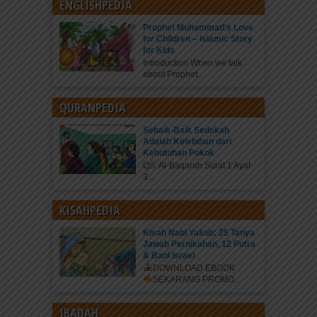
ENGLISHPEDIA
Prophet Muhammad’s Love
for Children – Islamic Story
for Kids
Introduction When we talk
about Prophet...
QURANPEDIA
Sebaik-Baik Sedekah
Adalah Kelebihan dari
Kebutuhan Pokok
QS. Al-Baqarah Surat 1 Ayat
3...
KISAHPEDIA
Kisah Nabi Yakub: 25 Tanya
Jawab Pernikahan, 12 Putra
& Bani Israel
DOWNLOAD EBOOK
SEKARANG
PROMO...
IBADAH