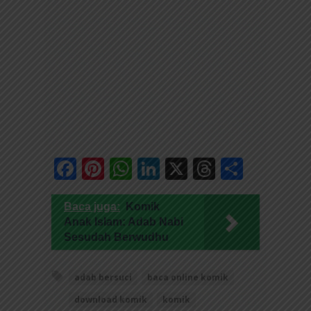
Facebook
Pinterest
WhatsApp
LinkedIn
X
Threads
Share
Baca juga:
Komik
Anak Islam: Adab Nabi
Sesudah Berwudhu
adab bersuci
baca online komik
download komik
komik