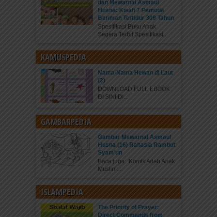
dan Mewarnai Asmaul
Husna: Kisah 7 Pemuda
Beriman Tertidur 309 Tahun
Spesifikasi Buku Anak
Segera Terbit Spesifikasi...
KAMUSPEDIA
Nama-Nama Hewan di Laut
(2)
DOWNLOAD FULL EBOOK
DI SINI DI...
GAMBARPEDIA
Gambar Mewarnai Asmaul
Husna (16) Rahasia Rambut
Syam’un
Baca juga: Komik Adab Anak
Muslim:...
ISLAMPEDIA
The Priority of Prayer:
Direct Commands from