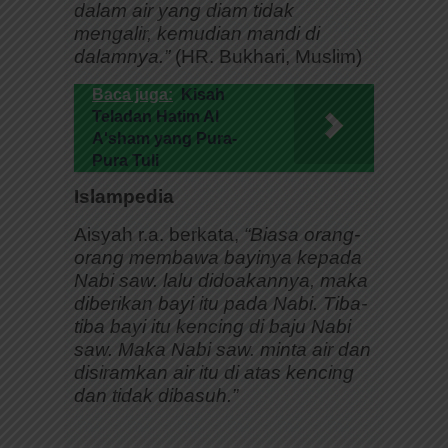
dalam air yang diam tidak
mengalir, kemudian mandi di
dalamnya.”
(HR. Bukhari, Muslim)
Baca juga:
Kisah
Teladan Hatim Al
A'sham yang Pura-
Pura Tuli
Islampedia
Aisyah r.a. berkata,
“Biasa orang-
orang membawa bayinya kepada
Nabi saw. lalu didoakannya, maka
diberikan bayi itu pada Nabi. Tiba-
tiba bayi itu kencing di baju Nabi
saw. Maka Nabi saw. minta air dan
disiramkan air itu di atas kencing
dan tidak dibasuh.”