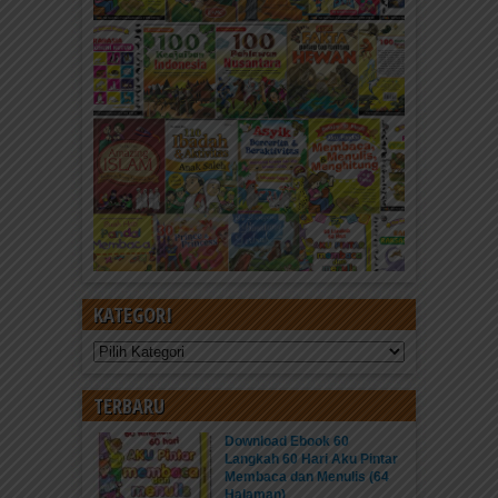
KATEGORI
Kategori
TERBARU
Download Ebook 60
Langkah 60 Hari Aku Pintar
Membaca dan Menulis (64
Halaman)