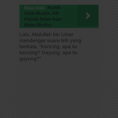
Baca juga:
Komik
Anak Muslim: Alif
Digoda Setan Agar
Malas Wudhu
Lalu, Abdullah bin Umar
mendengar suara lirih yang
berkata, “Kencing, apa itu
kencing? Gayung, apa itu
gayung?”