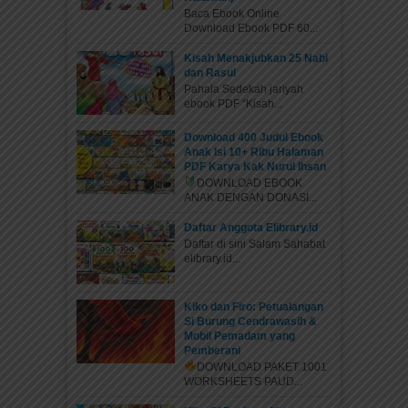
Baca Ebook Online
Download Ebook PDF 60...
Kisah Menakjubkan 25 Nabi
dan Rasul
Pahala Sedekah jariyah
ebook PDF “Kisah...
Download 400 Judul Ebook
Anak Isi 10+ Ribu Halaman
PDF Karya Kak Nurul Ihsan
DOWNLOAD EBOOK
ANAK DENGAN DONASI...
Daftar Anggota Elibrary.id
Daftar di sini Salam Sahabat
elibrary.id...
Kiko dan Firo: Petualangan
Si Burung Cendrawasih &
Mobil Pemadam yang
Pemberani
DOWNLOAD PAKET 1001
WORKSHEETS PAUD...