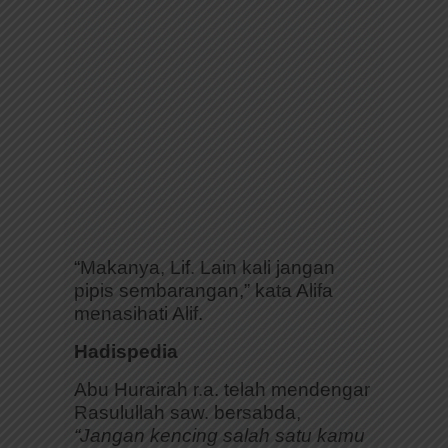
“Makanya, Lif. Lain kali jangan
pipis sembarangan,” kata Alifa
menasihati Alif.
Hadispedia
Abu Hurairah r.a. telah mendengar
Rasulullah saw. bersabda,
“Jangan kencing salah satu kamu