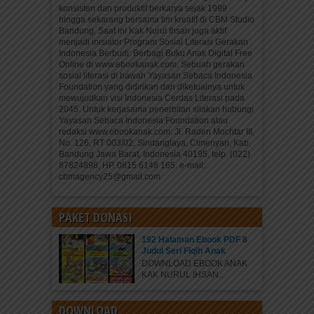
konsisten dan produktif berkarya sejak 1999
hingga sekarang bersama tim kreatif di CBM Studio
Bandung. Saat ini Kak Nurul Ihsan juga aktif
menjadi inisiator Program Sosial Literasi Gerakan
Indonesia Berbudi: Berbagi Buku Anak Digital Free
Online di www.ebookanak.com. Sebuah gerakan
sosial literasi di bawah Yayasan Sebaca Indonesia
Foundation yang didirikan dan diketuainya untuk
mewujudkan visi Indonesia Cerdas Literasi pada
2045. Untuk kerjasama penerbitan silakan hubungi
Yayasan Sebaca Indonesia Foundation atau
redaksi www.ebookanak.com: Jl. Raden Mochtar III,
No. 126, RT 003/02, Sindanglaya, Cimenyan, Kab.
Bandung Jawa Barat, Indonesia 40195, telp. (022)
87824898, HP. 0815 6148 165. e-mail:
cbmagency25@gmail.com
PAKET DONASI
192 Halaman Ebook PDF 8
Judul Seri Fiqih Anak
DOWNLOAD EBOOK ANAK
KAK NURUL IHSAN...
DOWNLOAD