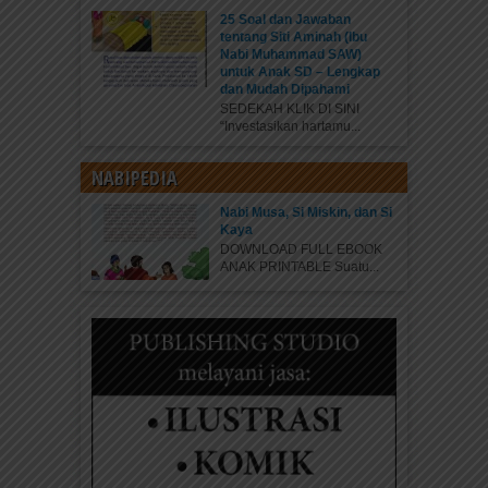
25 Soal dan Jawaban
tentang Siti Aminah (Ibu
Nabi Muhammad SAW)
untuk Anak SD – Lengkap
dan Mudah Dipahami
SEDEKAH KLIK DI SINI
“Investasikan hartamu...
NABIPEDIA
Nabi Musa, Si Miskin, dan Si
Kaya
DOWNLOAD FULL EBOOK
ANAK PRINTABLE Suatu...