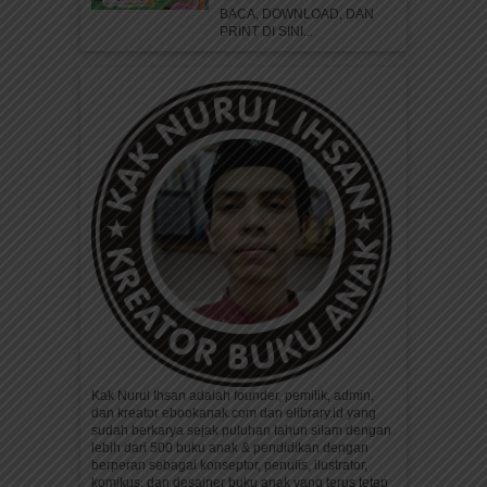
BACA, DOWNLOAD, DAN
PRINT DI SINI...
Kak Nurul Ihsan adalah founder, pemilik, admin,
dan kreator ebookanak.com dan elibrary.id yang
sudah berkarya sejak puluhan tahun silam dengan
lebih dari 500 buku anak & pendidikan dengan
berperan sebagai konseptor, penulis, ilustrator,
komikus, dan desainer buku anak yang terus tetap