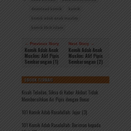
download komik
komik
komik adab anak muslim
komik fikih islam
← Previous Story
Next Story →
Komik Adab Anak
Komik Adab Anak
Muslim: Alif Pipis
Muslim: Alif Pipis
Sembarangan (1)
Sembarangan (2)
EBOOK TERKAIT
Kisah Teladan, Siksa di Kubur Akibat Tidak
Membersihkan Air Pipis dengan Benar
101 Komik Adab Rasulullah: Jujur (3)
101 Komik Adab Rasulullah: Beriman kepada