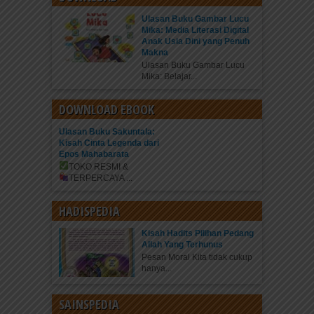
Ulasan Buku Gambar Lucu
Mika: Media Literasi Digital
Anak Usia Dini yang Penuh
Makna
Ulasan Buku Gambar Lucu
Mika: Belajar...
DOWNLOAD EBOOK
Ulasan Buku Sakuntala:
Kisah Cinta Legenda dari
Epos Mahabarata
TOKO RESMI &
TERPERCAYA
...
HADISPEDIA
Kisah Hadits Pilihan Pedang
Allah Yang Terhunus
Pesan Moral Kita tidak cukup
hanya...
SAINSPEDIA