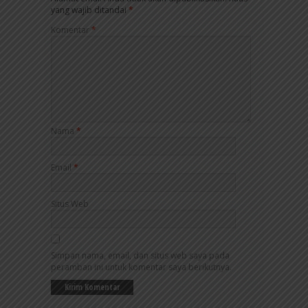
yang wajib ditandai
*
Komentar
*
Nama
*
Email
*
Situs Web
Simpan nama, email, dan situs web saya pada
peramban ini untuk komentar saya berikutnya.