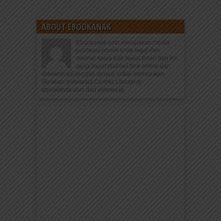
ABOUT EBOOKANAK
Ebookanak.com merupakan media
publikasi ebook anak legal dan
orisinal karya Kak Nurul Ihsan dan tim
yang dapat diakses free online dan
didownload dengan donasi untuk memajukan
Gerakan Indonesia Cerdas Literasi di
ebookanak.com dan elibrary.id.