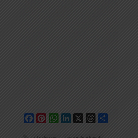
Facebook
Pinterest
WhatsApp
LinkedIn
X
Threads
Share
adab bersuci
baca online komik