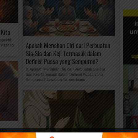
 Kita
pektif
Apakah Menahan Diri dari Perbuatan
t Mazhab
Sia-Sia dan Keji Termasuk dalam
Definisi Puasa yang Sempurna?
8. Apakah Menahan Diri dari Perbuatan Sia-Sia
dan Keji Termasuk dalam Definisi Puasa yang
Sempurna? Jawaban:Ya, meskipun...
asa