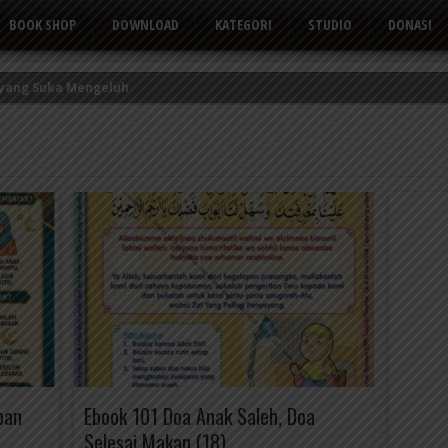
BOOK SHOP
DOWNLOAD
KATEGORI
STUDIO
DONASI
 yang Suka Mengeluh
kor Kerbau
Tusuk Gigi
ban
Ebook 101 Doa Anak Saleh, Doa
Selesai Makan (18)