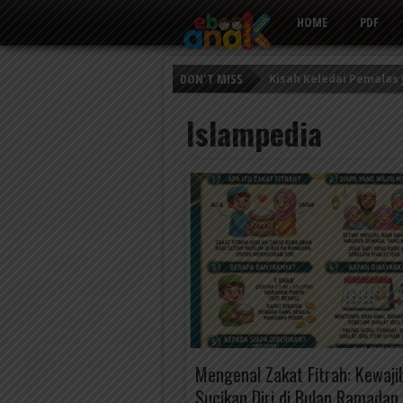
HOME
PDF
DON'T MISS
Kisah Keledai Pemalas
Persahabatan Empat E
Islampedia
Putri Ayu dan Prajurit 
Mengenal Zakat Fitrah: Kewaji
Sucikan Diri di Bulan Ramadan