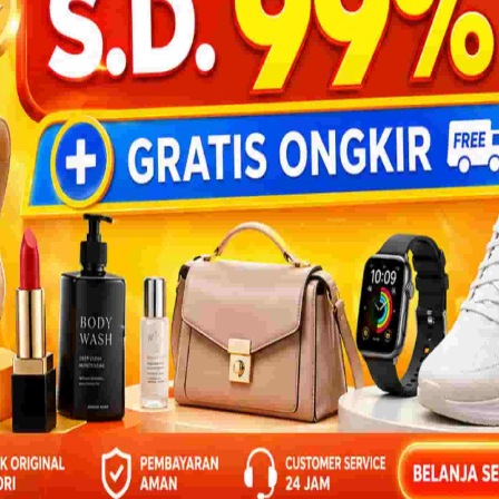
uasa
1001 Pertanyaan tentang Puasa
Ramadhan: Apa Perbedaan Utama
dari
Definisi Puasa Secara Bahasa dan
iatlah
Syariat?
.
4. Apa Perbedaan Utama Definisi Puasa Secara
Bahasa dan Syariat? Jawaban:Perbedaannya
terletak pada cakupan dan tujuannya. Secara...
BACA 3
2
3
4
5
6
Next ›
Last »