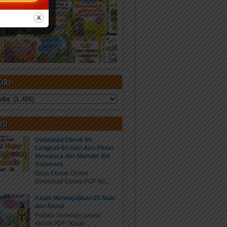
ORI
RU
Download Ebook 60
Langkah 60 Hari Aku Pintar
Membaca dan Menulis (64
Halaman)
Baca Ebook Online
Download Ebook PDF 60...
Kisah Menakjubkan 25 Nabi
dan Rasul
Pahala Sedekah jariyah
ebook PDF “Kisah...