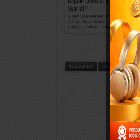
Bagian Esensial dari Definisi P
Syariat?
5. Mengapa Niat Menjadi Bagian Esensial 
Definisi Puasa Syariat? Jawaban:Karena n
yang membedakan antara puasa sebagai..
Page 2 of 123
‹ Previous
1