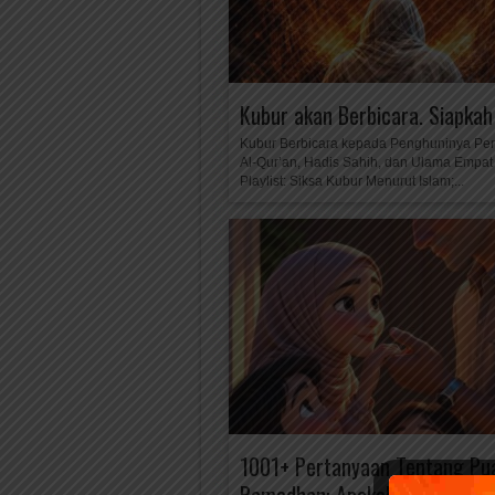
Kubur akan Berbicara. Siapkah
Kubur Berbicara kepada Penghuninya Pers
Al-Qur’an, Hadis Sahih, dan Ulama Empa
Playlist: Siksa Kubur Menurut Islam;...
1001+ Pertanyaan Tentang Pu