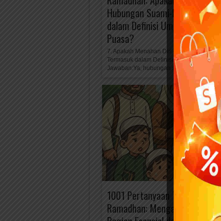
Ramadhan: Apakah Menahan Dir
Hubungan Suami-Istri Termas
dalam Definisi Umum Pembata
Puasa?
7. Apakah Menahan Diri dari Hubungan Sua
Termasuk dalam Definisi Umum Pembatal
Jawaban:Ya, hubungan suami-istri di...
1001 Pertanyaan Tentang Pua
Ramadhan: Mengapa Niat Menj