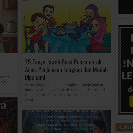
25 Tanya Jawab Buka Puasa untuk
Anak: Penjelasan Lengkap dan Mudah
Dipahami
 kurma
angan
Adzan Magrib berkumandang!Kursi meja makan
berbunyi. Gelas-gelas kecil mulai terisi.Perut kecil
kita bersorak pelan, “akhirnyaaa…”Inilah momen
yang...
BANTU