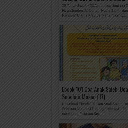
25 Tanya Jawab (Q&A) Lengkap tentang Z
FitrahSumber: Al-Qur’an, Hadis Sahih, dan
Panduan Ulama Kredibel Pertanyaan 1:...
Ebook 101 Doa Anak Saleh, Doa
Sebelum Makan (17)
Download Ebook 101 Doa Anak Saleh, D
Sebelum Makan (17) dengan donasi infaq
membantu Program Sosial...