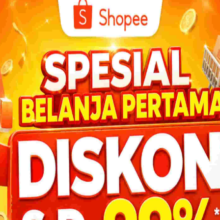
i dari
uk
l
1001 Pertanyaan Tentang Puasa
Ramadhan: Bagaimana Mazhab
mi-Istri
Hanafi Mendefinisikan Rukun Puasa?
 Puasa?
DOWNL
6. Bagaimana Mazhab Hanafi Mendefinisikan
Rukun Puasa? Jawaban:Mazhab Hanafi tidak
menggunakan istilah “rukun”, melainkan “fardh”
(kewajiban) puasa....
sa
adi