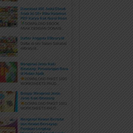
Download 400 Judul Ebook
Anak Isi 10+ Ribu Halaman
PDF Karya Kak Nurul Ihsan
DOWNLOAD EBOOK
ANAK DENGAN DONASI...
Daftar Anggota Elibrary.id
Daftar di sini Salam Sahabat
elibrary.id...
Mengenal Jenis Kaki
Binatang: Petualangan Rara
di Hutan Ajaib
DOWNLOAD PAKET 1001
WORKSHEETS PAUD...
Belajar Mengenal Jenis-
Jenis Kaki Binatang
DOWNLOAD PAKET 1001
WORKSHEETS PAUD...
Mengenal Hewan Bertelur
dan Hewan Bersayap:
Panduan Lengkap