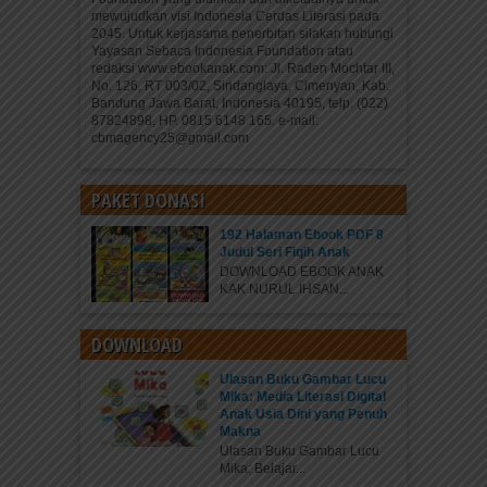
mewujudkan visi Indonesia Cerdas Literasi pada
2045. Untuk kerjasama penerbitan silakan hubungi
Yayasan Sebaca Indonesia Foundation atau
redaksi www.ebookanak.com: Jl. Raden Mochtar III,
No. 126, RT 003/02, Sindanglaya, Cimenyan, Kab.
Bandung Jawa Barat, Indonesia 40195, telp. (022)
87824898, HP. 0815 6148 165. e-mail:
cbmagency25@gmail.com
PAKET DONASI
192 Halaman Ebook PDF 8
Judul Seri Fiqih Anak
DOWNLOAD EBOOK ANAK
KAK NURUL IHSAN...
DOWNLOAD
Ulasan Buku Gambar Lucu
Mika: Media Literasi Digital
Anak Usia Dini yang Penuh
Makna
Ulasan Buku Gambar Lucu
Mika: Belajar...