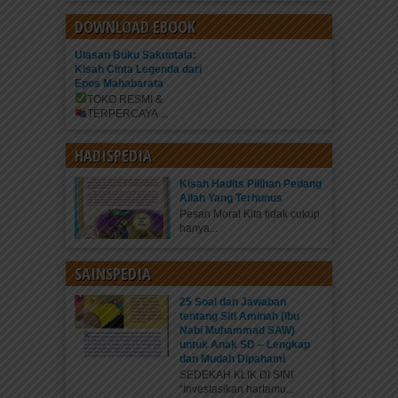
DOWNLOAD EBOOK
Ulasan Buku Sakuntala:
Kisah Cinta Legenda dari
Epos Mahabarata
TOKO RESMI &
TERPERCAYA
...
HADISPEDIA
Kisah Hadits Pilihan Pedang
Allah Yang Terhunus
Pesan Moral Kita tidak cukup
hanya...
SAINSPEDIA
25 Soal dan Jawaban
tentang Siti Aminah (Ibu
Nabi Muhammad SAW)
untuk Anak SD – Lengkap
dan Mudah Dipahami
SEDEKAH KLIK DI SINI
“Investasikan hartamu...