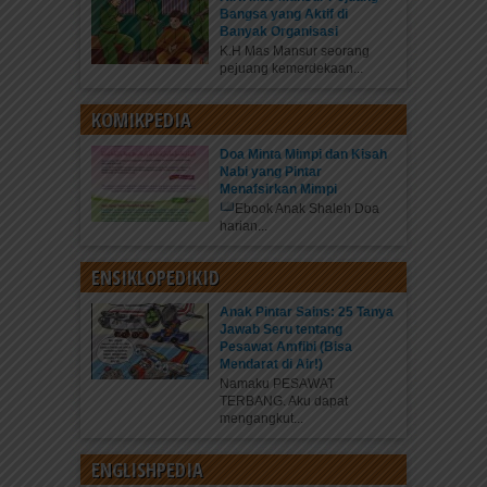
Bangsa yang Aktif di
Banyak Organisasi
K.H Mas Mansur seorang
pejuang kemerdekaan...
KOMIKPEDIA
Doa Minta Mimpi dan Kisah
Nabi yang Pintar
Menafsirkan Mimpi
Ebook Anak Shaleh Doa
harian...
ENSIKLOPEDIKID
Anak Pintar Sains: 25 Tanya
Jawab Seru tentang
Pesawat Amfibi (Bisa
Mendarat di Air!)
Namaku PESAWAT
TERBANG. Aku dapat
mengangkut...
ENGLISHPEDIA