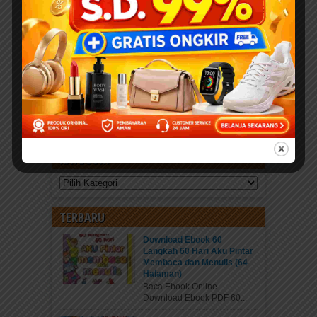
KATEGORI
Kategori
TERBARU
Download Ebook 60
Langkah 60 Hari Aku Pintar
Membaca dan Menulis (64
Halaman)
Baca Ebook Online
Download Ebook PDF 60...