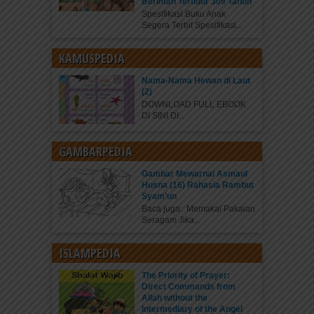
Beriman Tertidur 309 Tahun
Spesifikasi Buku Anak
Segera Terbit Spesifikasi...
KAMUSPEDIA
Nama-Nama Hewan di Laut
(2)
DOWNLOAD FULL EBOOK
DI SINI DI...
GAMBARPEDIA
Gambar Mewarnai Asmaul
Husna (16) Rahasia Rambut
Syam’un
Baca juga: Memakai Pakaian
Seragam Jika...
ISLAMPEDIA
The Priority of Prayer:
Direct Commands from
Allah without the
Intermediary of the Angel