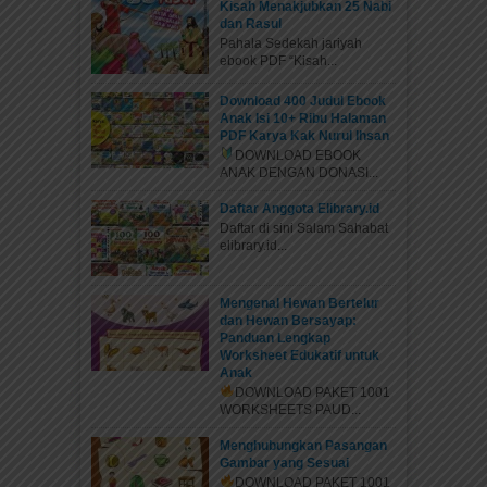
Kisah Menakjubkan 25 Nabi
dan Rasul
Pahala Sedekah jariyah
ebook PDF “Kisah...
Download 400 Judul Ebook
Anak Isi 10+ Ribu Halaman
PDF Karya Kak Nurul Ihsan
DOWNLOAD EBOOK
ANAK DENGAN DONASI...
Daftar Anggota Elibrary.id
Daftar di sini Salam Sahabat
elibrary.id...
Mengenal Hewan Bertelur
dan Hewan Bersayap:
Panduan Lengkap
Worksheet Edukatif untuk
Anak
DOWNLOAD PAKET 1001
WORKSHEETS PAUD...
Menghubungkan Pasangan
Gambar yang Sesuai
DOWNLOAD PAKET 1001