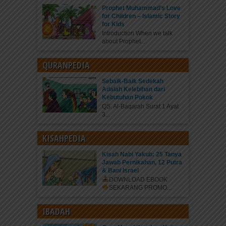
Prophet Muhammad’s Love
for Children – Islamic Story
for Kids
Introduction When we talk
about Prophet...
QURANPEDIA
Sebaik-Baik Sedekah
Adalah Kelebihan dari
Kebutuhan Pokok
QS. Al-Baqarah Surat 1 Ayat
3...
KISAHPEDIA
Kisah Nabi Yakub: 25 Tanya
Jawab Pernikahan, 12 Putra
& Bani Israel
DOWNLOAD EBOOK
SEKARANG
PROMO...
IBADAH