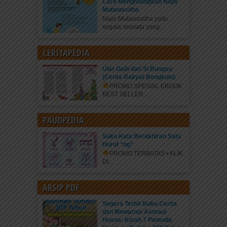
Cara Menghilangkan Najis
Mutawasitha
Najis Mutawasitha yaitu
segala sesuatu yang...
CERITAPEDIA
Ular Gaib dan Si Bungsu
(Cerita Rakyat Bengkulu)
PROMO SPESIAL EBOOK
BEST SELLER...
PAUDPEDIA
Suku Kata Berakhiran Satu
Huruf “ng”
PROMO TERBATAS • KLIK
DI...
ARSIP PDF
Segera Terbit Buku Cerita
dan Mewarnai Asmaul
Husna: Kisah 7 Pemuda