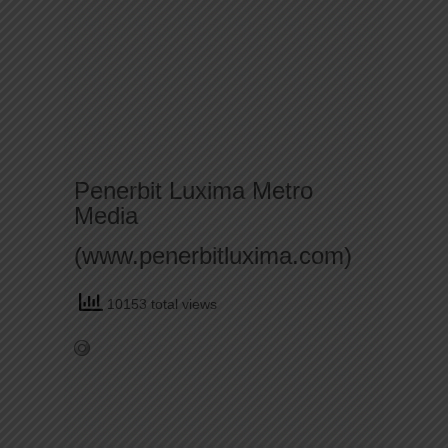
Penerbit Luxima Metro
Media
(www.penerbitluxima.com)
10153 total views