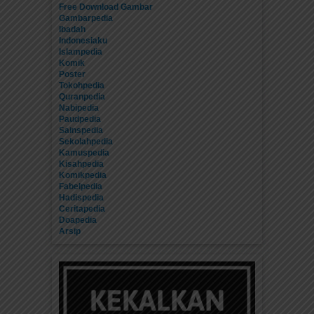
Free Download Gambar
Gambarpedia
Ibadah
Indonesiaku
Islampedia
Komik
Poster
Tokohpedia
Quranpedia
Nabipedia
Paudpedia
Sainspedia
Sekolahpedia
Kamuspedia
Kisahpedia
Komikpedia
Fabelpedia
Hadispedia
Ceritapedia
Doapedia
Arsip