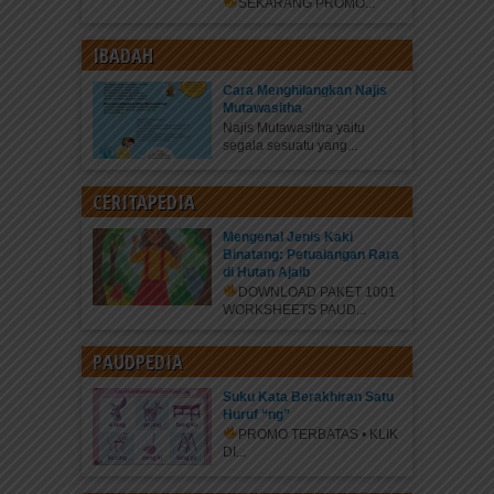
SEKARANG
PROMO...
IBADAH
Cara Menghilangkan Najis
Mutawasitha
Najis Mutawasitha yaitu
segala sesuatu yang...
CERITAPEDIA
Mengenal Jenis Kaki
Binatang: Petualangan Rara
di Hutan Ajaib
DOWNLOAD PAKET 1001
WORKSHEETS PAUD...
PAUDPEDIA
Suku Kata Berakhiran Satu
Huruf “ng”
PROMO TERBATAS • KLIK
DI...