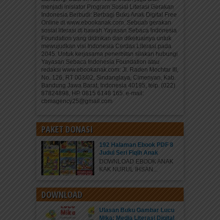
menjadi inisiator Program Sosial Literasi Gerakan
Indonesia Berbudi: Berbagi Buku Anak Digital Free
Online di www.ebookanak.com. Sebuah gerakan
sosial literasi di bawah Yayasan Sebaca Indonesia
Foundation yang didirikan dan diketuainya untuk
mewujudkan visi Indonesia Cerdas Literasi pada
2045. Untuk kerjasama penerbitan silakan hubungi
Yayasan Sebaca Indonesia Foundation atau
redaksi www.ebookanak.com: Jl. Raden Mochtar III,
No. 126, RT 003/02, Sindanglaya, Cimenyan, Kab.
Bandung Jawa Barat, Indonesia 40195, telp. (022)
87824898, HP. 0815 6148 165. e-mail:
cbmagency25@gmail.com
PAKET DONASI
192 Halaman Ebook PDF 8
Judul Seri Fiqih Anak
DOWNLOAD EBOOK ANAK
KAK NURUL IHSAN...
DOWNLOAD
Ulasan Buku Gambar Lucu
Mika: Media Literasi Digital