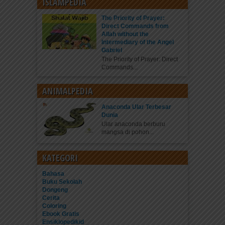
ISLAMPEDIA
The Priority of Prayer:
Direct Commands from
Allah without the
Intermediary of the Angel
Gabriel
The Priority of Prayer: Direct
Commands...
ANIMALPEDIA
Anaconda Ular Terbesar
Dunia
Ular anaconda berburu
mangsa di pohon...
KATEGORI
Bahasa
Buku Sekolah
Dongeng
Cerita
Coloring
Ebook Gratis
Ensiklopedikid