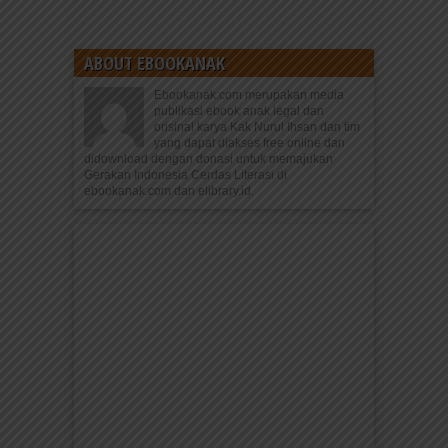
ABOUT EBOOKANAK
Ebookanak.com merupakan media
publikasi ebook anak legal dan
orisinal karya Kak Nurul Ihsan dan tim
yang dapat diakses free online dan
didownload dengan donasi untuk memajukan
Gerakan Indonesia Cerdas Literasi di
ebookanak.com dan elibrary.id.