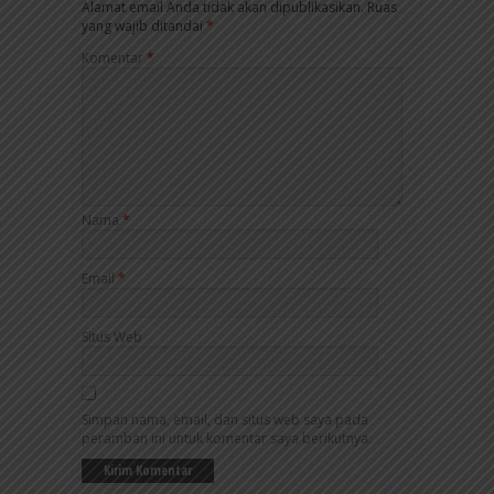
Alamat email Anda tidak akan dipublikasikan.
Ruas
yang wajib ditandai
*
Komentar
*
Nama
*
Email
*
Situs Web
Simpan nama, email, dan situs web saya pada
peramban ini untuk komentar saya berikutnya.