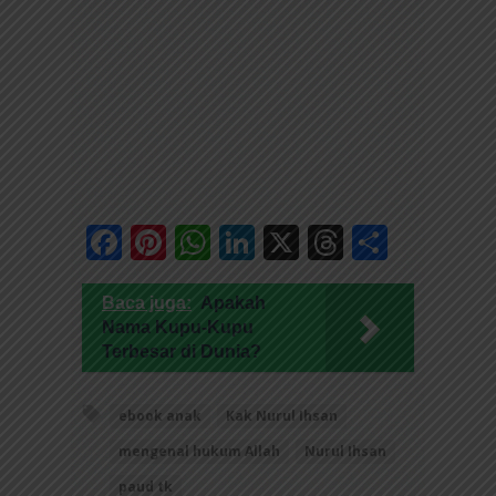
Facebook
Pinterest
WhatsApp
LinkedIn
X
Threads
Share
Baca juga:
Apakah
Nama Kupu-Kupu
Terbesar di Dunia?
ebook anak
Kak Nurul Ihsan
mengenal hukum Allah
Nurul Ihsan
paud tk