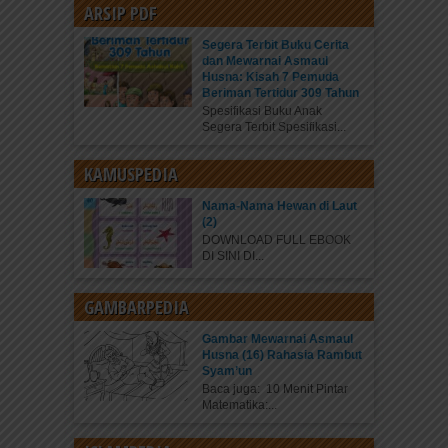
ARSIP PDF
Segera Terbit Buku Cerita
dan Mewarnai Asmaul
Husna: Kisah 7 Pemuda
Beriman Tertidur 309 Tahun
Spesifikasi Buku Anak
Segera Terbit Spesifikasi...
KAMUSPEDIA
Nama-Nama Hewan di Laut
(2)
DOWNLOAD FULL EBOOK
DI SINI DI...
GAMBARPEDIA
Gambar Mewarnai Asmaul
Husna (16) Rahasia Rambut
Syam’un
Baca juga: 10 Menit Pintar
Matematika:...