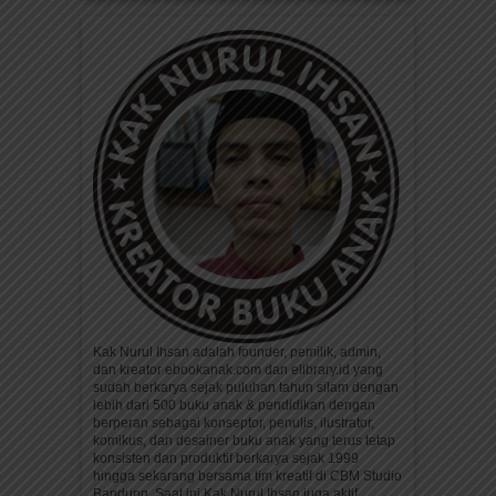
Kak Nurul Ihsan adalah founder, pemilik, admin,
dan kreator ebookanak.com dan elibrary.id yang
sudah berkarya sejak puluhan tahun silam dengan
lebih dari 500 buku anak & pendidikan dengan
berperan sebagai konseptor, penulis, ilustrator,
komikus, dan desainer buku anak yang terus tetap
konsisten dan produktif berkarya sejak 1999
hingga sekarang bersama tim kreatif di CBM Studio
Bandung. Saat ini Kak Nurul Ihsan juga aktif