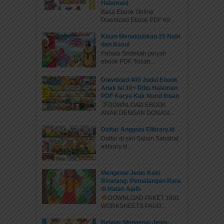
Halaman)
Baca Ebook Online
Download Ebook PDF 60...
Kisah Menakjubkan 25 Nabi
dan Rasul
Pahala Sedekah jariyah
ebook PDF “Kisah...
Download 400 Judul Ebook
Anak Isi 10+ Ribu Halaman
PDF Karya Kak Nurul Ihsan
DOWNLOAD EBOOK
ANAK DENGAN DONASI...
Daftar Anggota Elibrary.id
Daftar di sini Salam Sahabat
elibrary.id...
Mengenal Jenis Kaki
Binatang: Petualangan Rara
di Hutan Ajaib
DOWNLOAD PAKET 1001
WORKSHEETS PAUD...
Belajar Mengenal Jenis-