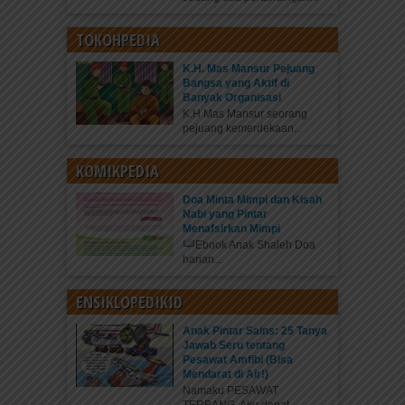
TOKOHPEDIA
K.H. Mas Mansur Pejuang
Bangsa yang Aktif di
Banyak Organisasi
K.H Mas Mansur seorang
pejuang kemerdekaan...
KOMIKPEDIA
Doa Minta Mimpi dan Kisah
Nabi yang Pintar
Menafsirkan Mimpi
Ebook Anak Shaleh Doa
harian...
ENSIKLOPEDIKID
Anak Pintar Sains: 25 Tanya
Jawab Seru tentang
Pesawat Amfibi (Bisa
Mendarat di Air!)
Namaku PESAWAT