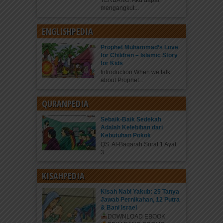
TERBANG. Aku dapat
mengangkut...
ENGLISHPEDIA
Prophet Muhammad’s Love
for Children – Islamic Story
for Kids
Introduction When we talk
about Prophet...
QURANPEDIA
Sebaik-Baik Sedekah
Adalah Kelebihan dari
Kebutuhan Pokok
QS. Al-Baqarah Surat 1 Ayat
3...
KISAHPEDIA
Kisah Nabi Yakub: 25 Tanya
Jawab Pernikahan, 12 Putra
& Bani Israel
DOWNLOAD EBOOK