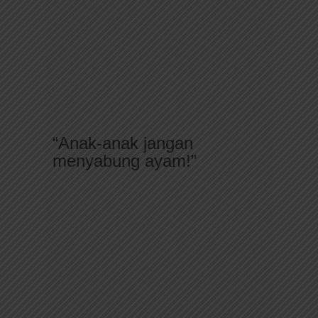
“Anak-anak jangan
menyabung ayam!”