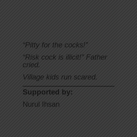
“Pitty for the cocks!”
“Risk cock is illicit!” Father
cried.
Village kids run scared.
Supported by:
Nurul Ihsan