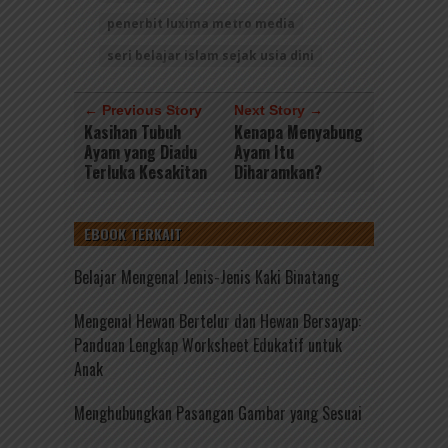
penerbit luxima metro media
seri belajar islam sejak usia dini
← Previous Story
Next Story →
Kasihan Tubuh
Kenapa Menyabung
Ayam yang Diadu
Ayam Itu
Terluka Kesakitan
Diharamkan?
EBOOK TERKAIT
Belajar Mengenal Jenis-Jenis Kaki Binatang
Mengenal Hewan Bertelur dan Hewan Bersayap:
Panduan Lengkap Worksheet Edukatif untuk
Anak
Menghubungkan Pasangan Gambar yang Sesuai