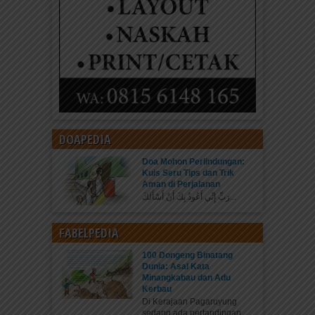
DOAPEDIA
Doa Mohon Perlindungan:
Kuis Seru Tips dan Trik
Aman di Perjalanan
رَبِّ إِنِّي أَعُوذُ بِكَ أَنْ أَسْأَلَكَ...
FABELPEDIA
100 Dongeng Binatang
Dunia: Asal Kata
Minangkabau dan Adu
Kerbau
Di Kerajaan Pagaruyung
sedang ada pertandingan...