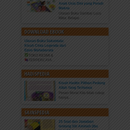
Anak Usia Dini yang Penuh
Makna
Ulasan Buku Gambar Lucu
Mika: Belajar...
DOWNLOAD EBOOK
Ulasan Buku Sakuntala:
Kisah Cinta Legenda dari
Epos Mahabarata
TOKO RESMI &
TERPERCAYA
...
HADISPEDIA
Kisah Hadits Pilihan Pedang
Allah Yang Terhunus
Pesan Moral Kita tidak cukup
hanya...
SAINSPEDIA
25 Soal dan Jawaban
tentang Siti Aminah (Ibu