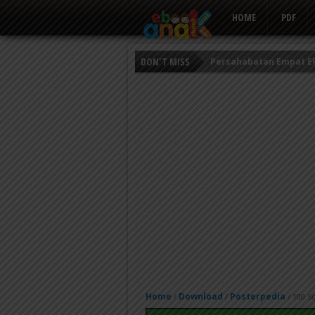
HOME
PDF
DON'T MISS
Persahabatan Empat E
Putri Ayu dan Prajurit 
Kisah Keledai Pemalas
Home
Download
Posterpedia
/
/
/
100 S