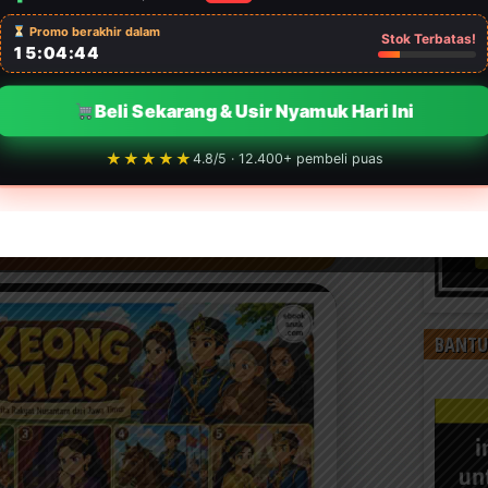
Promo berakhir dalam
Stok Terbatas!
15:04:42
Beli Sekarang & Usir Nyamuk Hari Ini
★★★★★
4.8/5 · 12.400+ pembeli puas
R PDF PRINTABLE CERITA RAKYAT
NG MAS SEKARANG!
BANTU