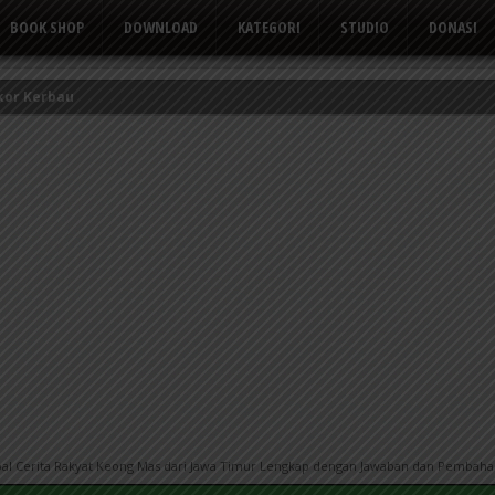
BOOK SHOP
DOWNLOAD
KATEGORI
STUDIO
DONASI
kor Kerbau
Tusuk Gigi
 yang Suka Mengeluh
oal Cerita Rakyat Keong Mas dari Jawa Timur Lengkap dengan Jawaban dan Pembaha