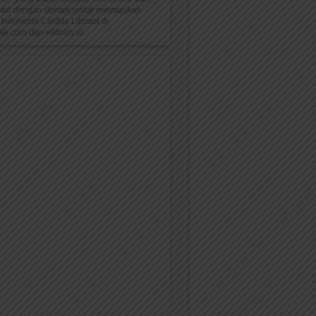
oad dengan donasi untuk memajukan
Indonesia Cerdas Literasi di
k.com dan elibrary.id.