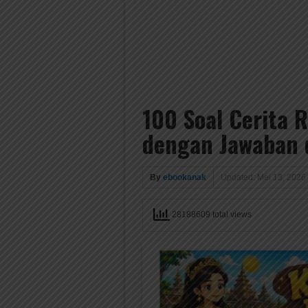
100 Soal Cerita 
dengan Jawaban
By
ebookanak
Updated: Mei 13, 2026
28188609 total views