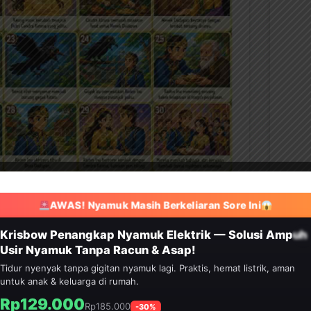
AWAS! Nyamuk Masih Berkeliaran Sore Ini
HEMAT 30%
Krisbow Penangkap Nyamuk Elektrik — Solusi Ampuh
Usir Nyamuk Tanpa Racun & Asap!
Tidur nyenyak tanpa gigitan nyamuk lagi. Praktis, hemat listrik, aman
untuk anak & keluarga di rumah.
Rp129.000
Rp185.000
-30%