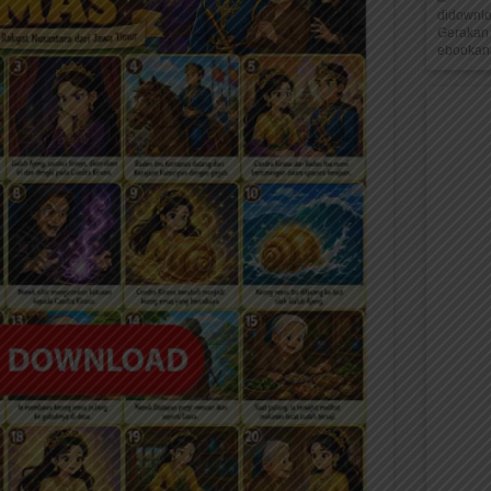
didownl
Gerakan 
ebookana