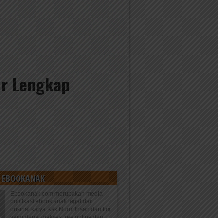
ur Lengkap
D
 EBOOKANAK
Ebookanak.com merupakan media
publikasi ebook anak legal dan
orisinal karya Kak Nurul Ihsan dan tim
yang dapat diakses free online dan