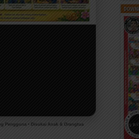
DOWNL
ing Pengguna • Disukai Anak & Orangtua
ad Poster PDF
Printable