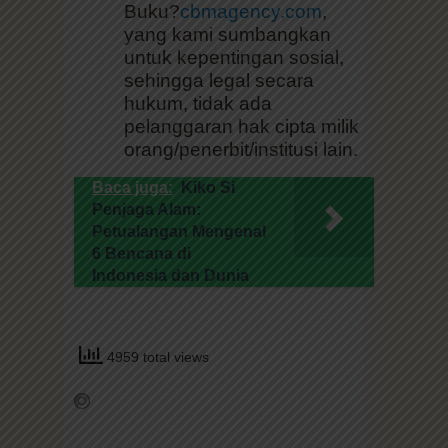
yang kami sumbangkan
untuk kepentingan sosial,
sehingga legal secara
hukum, tidak ada
pelanggaran hak cipta milik
orang/penerbit/institusi lain.
Baca juga:
Kiko Si
Penjaga Alam:
Petualangan Mengenal
6 Bencana di
Indonesia dan Dunia
4959 total views