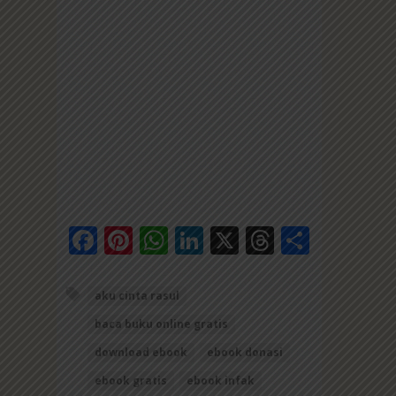
Facebook
Pinterest
WhatsApp
LinkedIn
X
Threads
Share
aku cinta rasul
baca buku online gratis
download ebook
ebook donasi
ebook gratis
ebook infak