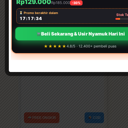
Rp129.000
Rp185.000
-30%
Promo berakhir dalam
Stok T
17:17:31
Beli Sekarang & Usir Nyamuk Hari Ini
★★★★★
4.8/5 · 12.400+ pembeli puas
FREE ONGKIR
COD