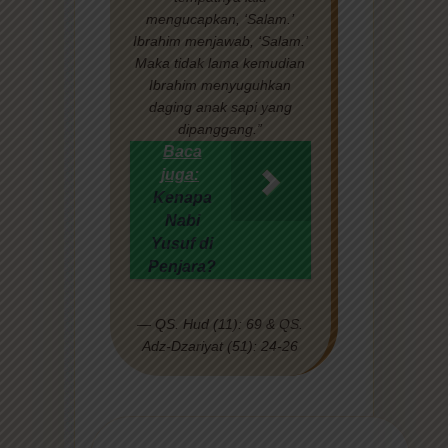
mengucapkan, ‘Salam.’
Ibrahim menjawab, ‘Salam.’
Maka tidak lama kemudian
Ibrahim menyuguhkan
daging anak sapi yang
dipanggang.”
Baca
juga:
Kenapa
Nabi
Yusuf di
Penjara?
— QS. Hud (11): 69 & QS.
Adz-Dzariyat (51): 24-26
Siapa dua pemuda tampan