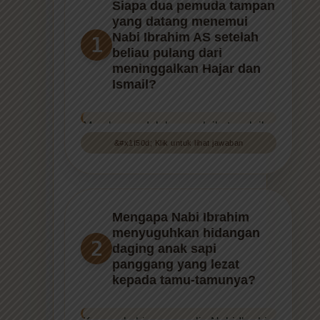
yang datang menemui
Nabi Ibrahim AS setelah
1
beliau pulang dari
meninggalkan Hajar dan
Ismail?
Mereka adalah malaikat-malaikat
Allah yang diutus, yaitu Jibril, Mikail,
&#x1f50d; Klik untuk lihat jawaban
dan Israfil (dalam riwayat lain
disebutkan jumlah tiga atau lebih).
Mereka menyamar sebagai pemuda
yang sangat tampan, dan Nabi
Mengapa Nabi Ibrahim
Ibrahim tidak mengetahui身份 mereka
menyuguhkan hidangan
2
saat pertama kali bertamu. (Sumber:
daging anak sapi
Tafsir Ibnu Katsir; QS Hud: 69-70)
panggang yang lezat
kepada tamu-tamunya?
Sumber: QS Hud: 69, Tafsir Ibnu Katsir Jilid 4
Karena kebiasaan mulia Nabi Ibrahim