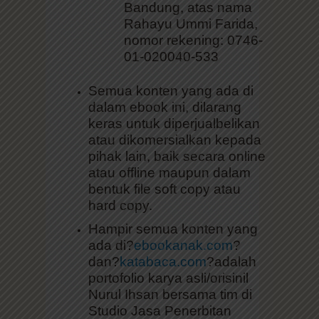
Rahayu Ummi Farida,
nomor rekening: 0746-
01-020040-533
Semua konten yang ada di
dalam ebook ini, dilarang
keras untuk diperjualbelikan
atau dikomersialkan kepada
pihak lain, baik secara online
atau offline maupun dalam
bentuk file soft copy atau
hard copy.
Hampir semua konten yang
ada di?
ebookanak.com
?
dan?
katabaca.com
?adalah
portofolio karya asli/orisinil
Nurul Ihsan bersama tim di
Studio Jasa Penerbitan
Buku?
cbmagency.com
,