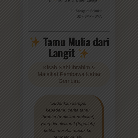
Seragam Sekolah
SD • SMP • SMA
Tamu Mulia dari
Langit
Kisah Nabi Ibrahim &
Malaikat Pembawa Kabar
Gembira
“Sudahkah sampai
kepadamu cerita tamu
Ibrahim (malaikat-malaikat)
yang dimuliakan? (Ingatlah)
ketika mereka masuk ke
tempatnya lalu