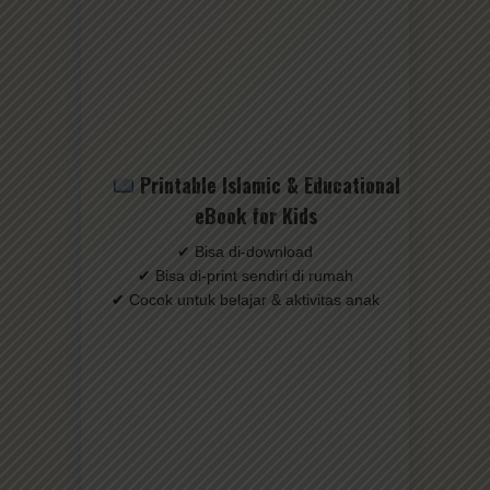
Printable Islamic & Educational
eBook for Kids
✔ Bisa di-download
✔ Bisa di-print sendiri di rumah
✔ Cocok untuk belajar & aktivitas anak