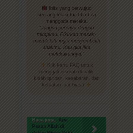
Iblis yang berwujud
seorang lelaki tua tiba-tiba
menggoda mereka:
“Jangan percaya dengan
mimpimu. Pikirkan masak-
masak bila ingin menyembelih
anakmu. Kau gila jika
melakukannya.”
Klik kartu FAQ untuk
menggali hikmah di balik
kisah qurban, kesabaran, dan
ketaatan luar biasa
Baca juga:
Apa
Pesan Allah di
dalam Mimpi Nabi