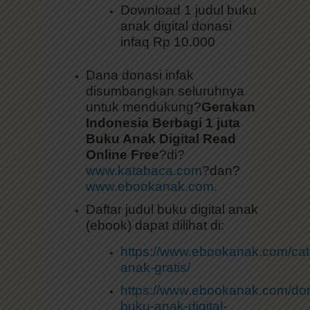
Download 1 judul buku
anak digital donasi
infaq Rp 10.000
Dana donasi infak
disumbangkan seluruhnya
untuk mendukung?
Gerakan
Indonesia Berbagi 1 juta
Buku Anak Digital Read
Online Free
?di?
www.katabaca.com
?dan?
www.ebookanak.com
.
Daftar judul buku digital anak
(ebook) dapat dilihat di:
https://www.ebookanak.com/cat
anak-gratis/
https://www.ebookanak.com/don
buku-anak-digital-