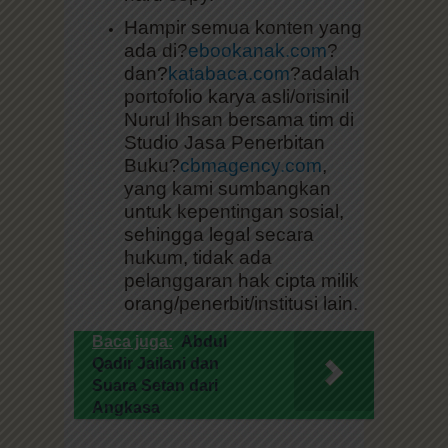
Hampir semua konten yang
ada di?
ebookanak.com
?
dan?
katabaca.com
?adalah
portofolio karya asli/orisinil
Nurul Ihsan bersama tim di
Studio Jasa Penerbitan
Buku?
cbmagency.com
,
yang kami sumbangkan
untuk kepentingan sosial,
sehingga legal secara
hukum, tidak ada
pelanggaran hak cipta milik
orang/penerbit/institusi lain.
Baca juga:
Abdul
Qadir Jailani dan
Suara Setan dari
Angkasa