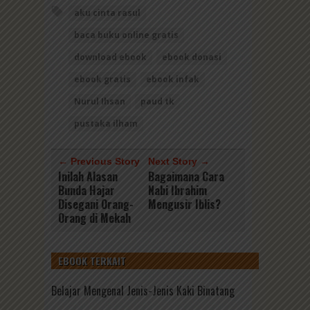
aku cinta rasul
baca buku online gratis
download ebook
ebook donasi
ebook gratis
ebook infak
Nurul Ihsan
paud tk
pustaka ilham
← Previous Story
Next Story →
Inilah Alasan
Bagaimana Cara
Bunda Hajar
Nabi Ibrahim
Disegani Orang-
Mengusir Iblis?
Orang di Mekah
EBOOK TERKAIT
Belajar Mengenal Jenis-Jenis Kaki Binatang