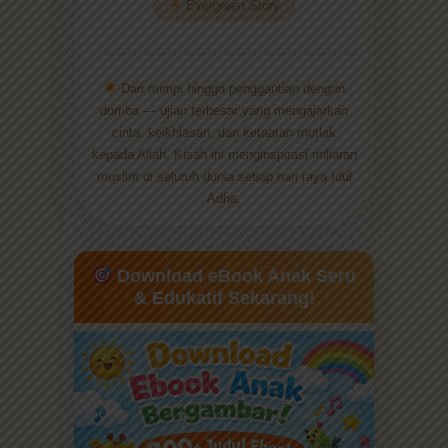
Evergreen Story
Dari mimpi hingga penggantian dengan
domba — ujian terbesar yang mengajarkan
cinta, keikhlasan, dan ketaatan mutlak
kepada Allah. Kisah ini menginspirasi miliaran
muslim di seluruh dunia setiap hari raya Idul
Adha.
Download eBook Anak Seru
& Edukatif Sekarang!