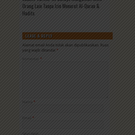
Orang Lain Tanpa Izin Menurut Al-Quran &
Hadits
LEAVE A REPLY
Alamat email Anda tidak akan dipublikasikan.
Ruas
yang wajib ditandai
*
Komentar
*
Nama
*
Email
*
Situs Web