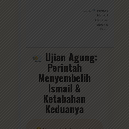
Printable
Islamic &
Educational
eBook for
Kids
Ujian Agung:
Perintah
Menyembelih
Ismail &
Ketabahan
Keduanya