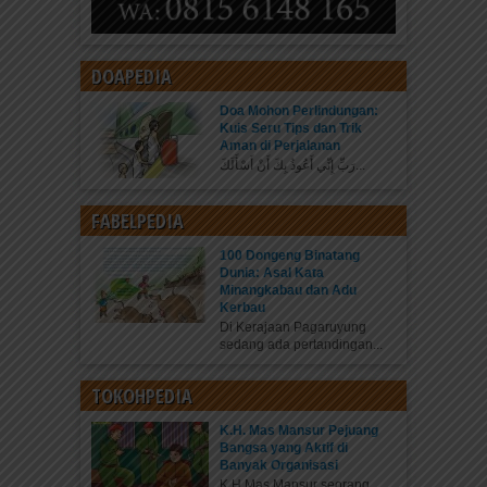
DOAPEDIA
Doa Mohon Perlindungan:
Kuis Seru Tips dan Trik
Aman di Perjalanan
رَبِّ إِنِّي أَعُوذُ بِكَ أَنْ أَسْأَلَكَ...
FABELPEDIA
100 Dongeng Binatang
Dunia: Asal Kata
Minangkabau dan Adu
Kerbau
Di Kerajaan Pagaruyung
sedang ada pertandingan...
TOKOHPEDIA
K.H. Mas Mansur Pejuang
Bangsa yang Aktif di
Banyak Organisasi
K.H Mas Mansur seorang