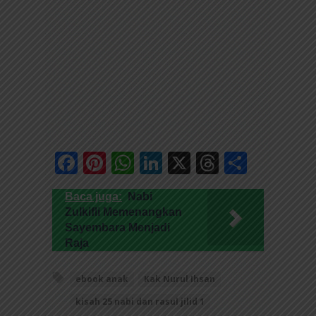
Facebook
Pinterest
WhatsApp
LinkedIn
X
Threads
Share
Baca juga:
Nabi
Zulkifli Memenangkan
Sayembara Menjadi
Raja
ebook anak
Kak Nurul Ihsan
kisah 25 nabi dan rasul jilid 1