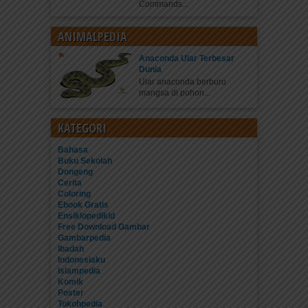
Commands...
ANIMALPEDIA
Anaconda Ular Terbesar
Dunia
Ular anaconda berburu
mangsa di pohon...
KATEGORI
Bahasa
Buku Sekolah
Dongeng
Cerita
Coloring
Ebook Gratis
Ensiklopedikid
Free Download Gambar
Gambarpedia
Ibadah
Indonesiaku
Islampedia
Komik
Poster
Tokohpedia