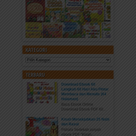
KATEGORI
Kategori
TERBARU
Download Ebook 60
Langkah 60 Hari Aku Pintar
Membaca dan Menulis (64
Halaman)
Baca Ebook Online
Download Ebook PDF 60...
Kisah Menakjubkan 25 Nabi
dan Rasul
Pahala Sedekah jariyah
ebook PDF “Kisah...