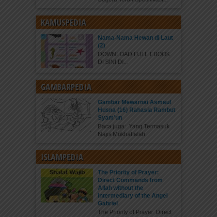
KAMUSPEDIA
Nama-Nama Hewan di Laut
(2)
DOWNLOAD FULL EBOOK
DI SINI DI...
GAMBARPEDIA
Gambar Mewarnai Asmaul
Husna (16) Rahasia Rambut
Syam’un
Baca juga: Yang Termasuk
Najis Mukhaffafah
ISLAMPEDIA
The Priority of Prayer:
Direct Commands from
Allah without the
Intermediary of the Angel
Gabriel
The Priority of Prayer: Direct