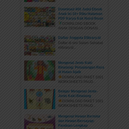
Download 400 Judul Ebook
Anak Isi 10+ Ribu Halaman
PDF Karya Kak Nurul Ihsan
DOWNLOAD EBOOK
ANAK DENGAN DONASI...
Daftar Anggota Elibrary.id
Daftar di sini Salam Sahabat
elibrary.id...
Mengenal Jenis Kaki
Binatang: Petualangan Rara
di Hutan Ajaib
DOWNLOAD PAKET 1001
WORKSHEETS PAUD...
Belajar Mengenal Jenis-
Jenis Kaki Binatang
DOWNLOAD PAKET 1001
WORKSHEETS PAUD...
Mengenal Hewan Bertelur
dan Hewan Bersayap:
Panduan Lengkap