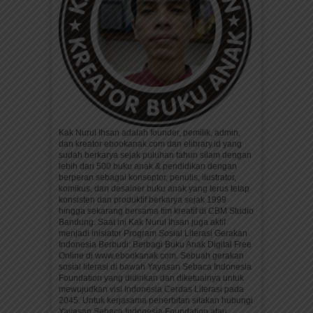
Kak Nurul Ihsan adalah founder, pemilik, admin,
dan kreator ebookanak.com dan elibrary.id yang
sudah berkarya sejak puluhan tahun silam dengan
lebih dari 500 buku anak & pendidikan dengan
berperan sebagai konseptor, penulis, ilustrator,
komikus, dan desainer buku anak yang terus tetap
konsisten dan produktif berkarya sejak 1999
hingga sekarang bersama tim kreatif di CBM Studio
Bandung. Saat ini Kak Nurul Ihsan juga aktif
menjadi inisiator Program Sosial Literasi Gerakan
Indonesia Berbudi: Berbagi Buku Anak Digital Free
Online di www.ebookanak.com. Sebuah gerakan
sosial literasi di bawah Yayasan Sebaca Indonesia
Foundation yang didirikan dan diketuainya untuk
mewujudkan visi Indonesia Cerdas Literasi pada
2045. Untuk kerjasama penerbitan silakan hubungi
Yayasan Sebaca Indonesia Foundation atau