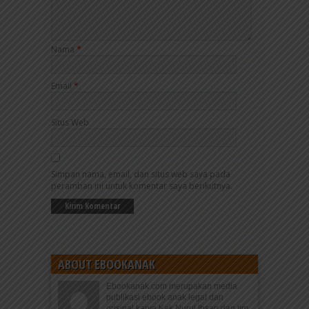
Nama
*
Email
*
Situs Web
Simpan nama, email, dan situs web saya pada
peramban ini untuk komentar saya berikutnya.
ABOUT EBOOKANAK
Ebookanak.com merupakan media
publikasi ebook anak legal dan
orisinal karya Kak Nurul Ihsan dan tim