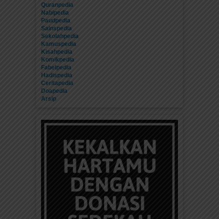
Quranpedia
Nabipedia
Paudpedia
Sainspedia
Sekolahpedia
Kamuspedia
Kisahpedia
Komikpedia
Fabelpedia
Hadispedia
Ceritapedia
Doapedia
Arsip