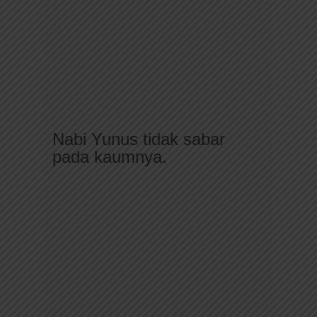
Nabi Yunus tidak sabar
pada kaumnya.