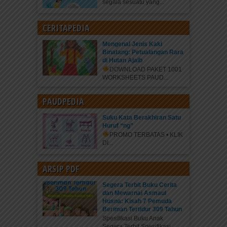
segala sesuatu yang...
CERITAPEDIA
Mengenal Jenis Kaki
Binatang: Petualangan Rara
di Hutan Ajaib
DOWNLOAD PAKET 1001
WORKSHEETS PAUD...
PAUDPEDIA
Suku Kata Berakhiran Satu
Huruf “ng”
PROMO TERBATAS • KLIK
DI...
ARSIP PDF
Segera Terbit Buku Cerita
dan Mewarnai Asmaul
Husna: Kisah 7 Pemuda
Beriman Tertidur 309 Tahun
Spesifikasi Buku Anak
Segera Terbit Spesifikasi...