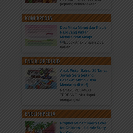
pejuang kemerdekaan...
KOMIKPEDIA
Doa Minta Mimpi dan Kisah
Nabi yang Pintar
Menafsirkan Mimpi
Ebook Anak Shaleh Doa
harian...
ENSIKLOPEDIKID
Anak Pintar Sains: 25 Tanya
Jawab Seru tentang
Pesawat Amfibi (Bisa
Mendarat di Air!)
Namaku PESAWAT
TERBANG. Aku dapat
mengangkut...
ENGLISHPEDIA
Prophet Muhammad’s Love
for Children – Islamic Story
for Kids