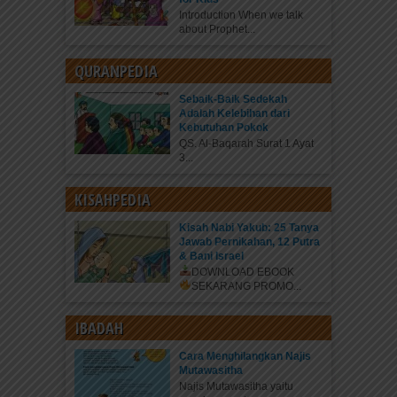
Introduction When we talk
about Prophet...
QURANPEDIA
Sebaik-Baik Sedekah
Adalah Kelebihan dari
Kebutuhan Pokok
QS. Al-Baqarah Surat 1 Ayat
3...
KISAHPEDIA
Kisah Nabi Yakub: 25 Tanya
Jawab Pernikahan, 12 Putra
& Bani Israel
DOWNLOAD EBOOK
SEKARANG
PROMO...
IBADAH
Cara Menghilangkan Najis
Mutawasitha
Najis Mutawasitha yaitu