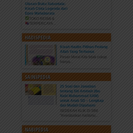
Ulasan Buku Sakuntala:
Kisah Cinta Legenda dari
Epos Mahabarata
TOKO RESMI &
TERPERCAYA
...
HADISPEDIA
Kisah Hadits Pilihan Pedang
Allah Yang Terhunus
Pesan Moral Kita tidak cukup
hanya...
SAINSPEDIA
25 Soal dan Jawaban
tentang Siti Aminah (Ibu
Nabi Muhammad SAW)
untuk Anak SD – Lengkap
dan Mudah Dipahami
SEDEKAH KLIK DI SINI
“Investasikan hartamu...
NABIPEDIA