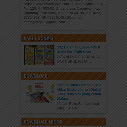
redaksi www.ebookanak.com: Jl. Raden Mochtar III,
No. 126, RT 003/02, Sindanglaya, Cimenyan, Kab.
Bandung Jawa Barat, Indonesia 40195, telp. (022)
87824898, HP. 0815 6148 165. e-mail:
cbmagency25@gmail.com
PAKET DONASI
192 Halaman Ebook PDF 8
Judul Seri Fiqih Anak
DOWNLOAD EBOOK ANAK
KAK NURUL IHSAN...
DOWNLOAD
Ulasan Buku Gambar Lucu
Mika: Media Literasi Digital
Anak Usia Dini yang Penuh
Makna
Ulasan Buku Gambar Lucu
Mika: Belajar...
DOWNLOAD EBOOK