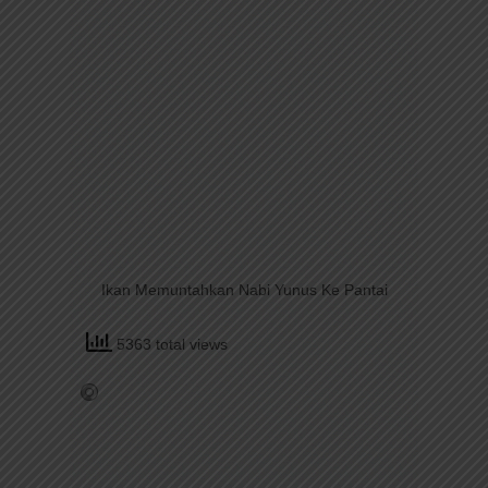
Ikan Memuntahkan Nabi Yunus Ke Pantai
5363 total views