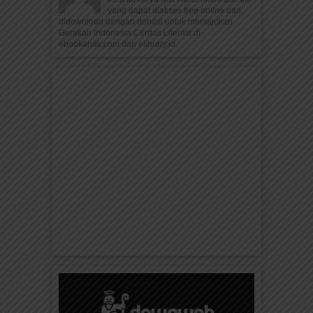
yang dapat diakses free online dan
didownload dengan donasi untuk memajukan
Gerakan Indonesia Cerdas Literasi di
ebookanak.com dan elibrary.id.