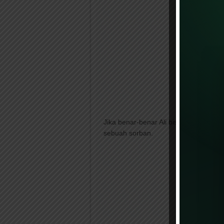
Jika benar-benar Ali bisa shalat de
sebuah sorban.