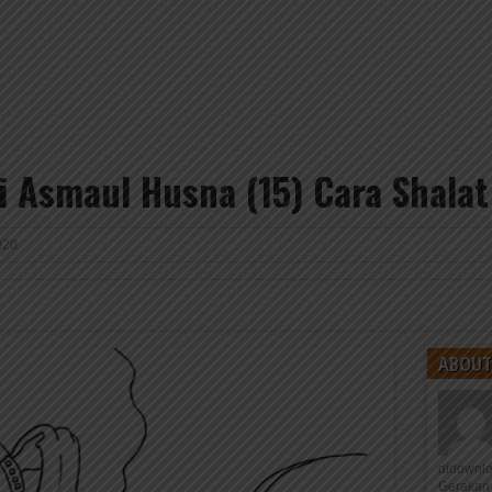
 Asmaul Husna (15) Cara Shala
020
ABOUT
didownl
Gerakan 