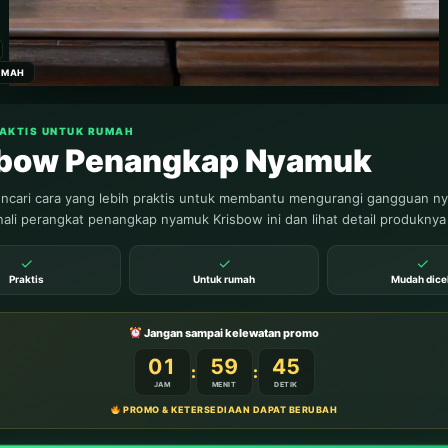
UMAH
RAKTIS UNTUK RUMAH
sbow Penangkap Nyamuk
mat JPG BW
(Black White
) atau hitam putih dengan tema
uk anak dan pelajar.
cari cara yang lebih praktis untuk membantu mengurangi gangguan n
 0815 6148 165.
ali perangkat penangkap nyamuk Krisbow ini dan lihat detail produknya
agi 1 Juta Buku Anak Digital Free Online dengan
✓
✓
✓
BANTU
Praktis
Untuk rumah
Mudah dice
tu operasional? dan perawatan tiga situs Gerakan
tal free online di:
Jangan sampai kelewatan promo
01
59
43
:
:
JAM
MENIT
DETIK
PROMO & KETERSEDIAAN DAPAT BERUBAH