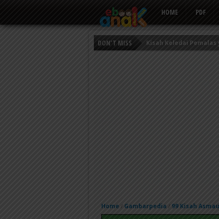
HOME
PDF
DON'T MISS
Persahabatan Empat E
Putri Ayu dan Prajurit 
Kisah Keledai Pemalas
Home
Gambarpedia
99 Kisah Asmau
/
/