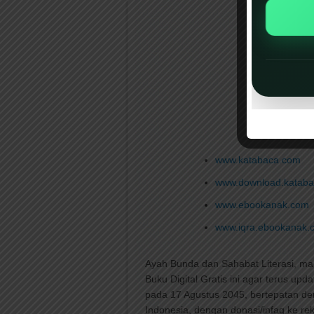
www.katabaca.com
www.download.katab
www.ebookanak.com
www.iqra.ebookanak.
Ayah Bunda dan Sahabat Literasi, ma
Buku Digital Gratis ini agar terus upda
pada 17 Agustus 2045, bertepatan 
Indonesia, dengan donasi/infaq ke re