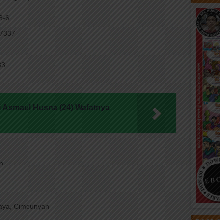
8-6
17337
33
 Asmaul Husna (24) Wafatnya
n
laya, Cimeunyan