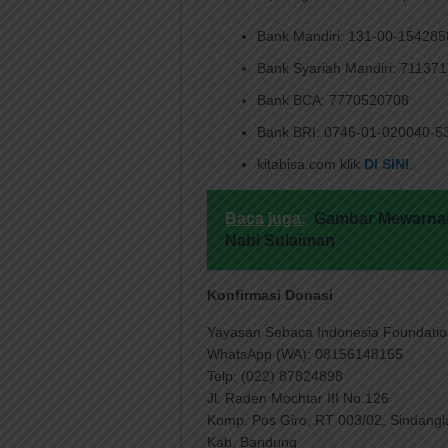
Bank Mandiri: 131-00-154285
Bank Syariah Mandiri: 71137
Bank BCA: 7770520708
Bank BRI: 0746-01-020040-5
kitabisa.com klik
DI SINI
.
Baca juga:
Gambar Mewarnai
Nabi Sulaiman
Konfirmasi Donasi
Yayasan Sebaca Indonesia Foundatio
WhatsApp (WA): 08156148165
Telp: (022) 87824898
Jl. Raden Mochtar III No.126
Komp. Pos Giro, RT 003/02, Sindang
Kab. Bandung