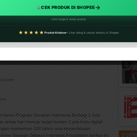
→
CEK PRODUK DI SHOPEE
Lihat harga & detail produk
★★★★★
Produk Krisbow
• Lihat rating & ulasan terbaru di Shopee
aca.com
com
ri bantu Program Gerakan Indonesia Berbagi 1 Juta
te setiap hari menuju target konten 1 juta buku digital
dengan momentum 100 tahun usia kemerdekaan
DOWNL
kening Yayasan Sebaca Indonesia Foundation berikut ini: