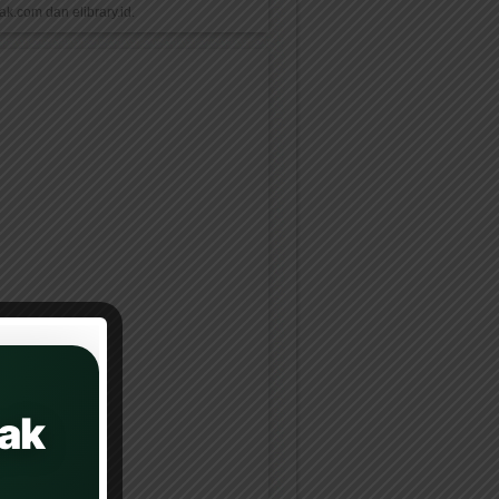
k.com dan elibrary.id.
ak