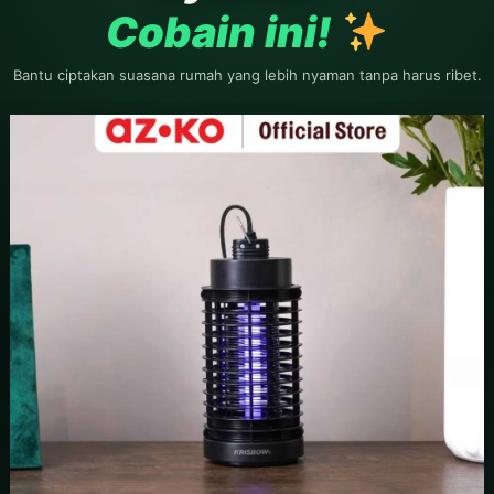
Cobain ini!
Bantu ciptakan suasana rumah yang lebih nyaman tanpa harus ribet.
ngan khusyu?, maka Rasulullah akan memberinya hadiah