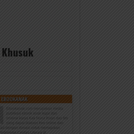
t Khusuk
 EBOOKANAK
Ebookanak.com merupakan media
publikasi ebook anak legal dan
orisinal karya Kak Nurul Ihsan dan tim
yang dapat diakses free online dan
oad dengan donasi untuk memajukan
Indonesia Cerdas Literasi di