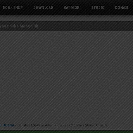
BOOK SHOP
DOWNLOAD
KATEGORI
STUDIO
DONASI
kor Kerbau
Tusuk Gigi
 yang Suka Mengeluh
l Husna
/
Gambar Mewarnai Asmaul Husna (15) Cara Shalat Khusuk