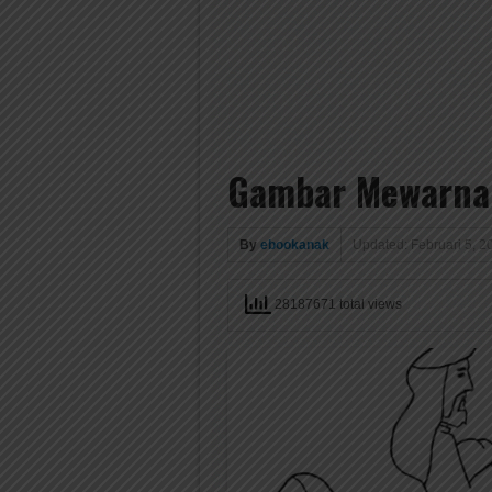
Gambar Mewarnai
By
ebookanak
Updated: Februari 5, 2
28187671 total views