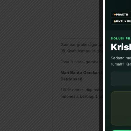
PRAKTIS
UNTUK R
SOLUSI P
Kri
Gambar gratis digunakan dalam for
99 Kisah Asmaul Husna Bergambar unt
Sedang men
Jasa ilustrasi gambar CBM Studio WA
rumah? Ken
Mari Bantu Gerakan Indonesia Berb
Berdonasi!
100% donasi digunakan untuk memban
Indonesia Berbagi 1 juta buku anak digi