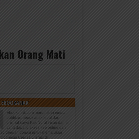
kan Orang Mati
 EBOOKANAK
Ebookanak.com merupakan media
publikasi ebook anak legal dan
orisinal karya Kak Nurul Ihsan dan tim
yang dapat diakses free online dan
oad dengan donasi untuk memajukan
Indonesia Cerdas Literasi di