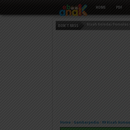
HOME
PDF
DON'T MISS
Persahabatan Empat E
Putri Ayu dan Prajurit 
Kisah Keledai Pemalas
Home
Gambarpedia
99 Kisah Asmau
/
/