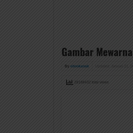
Gambar Mewarnai
By
ebookanak
Updated: Januari 21, 
28188432 total views