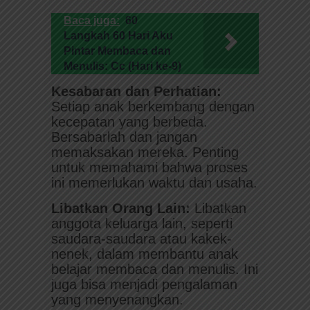
Baca juga:
60
Langkah 60 Hari Aku
Pintar Membaca dan
Menulis: Cc (Hari ke-9)
Kesabaran dan Perhatian:
Setiap anak berkembang dengan
kecepatan yang berbeda.
Bersabarlah dan jangan
memaksakan mereka. Penting
untuk memahami bahwa proses
ini memerlukan waktu dan usaha.
Libatkan Orang Lain:
Libatkan
anggota keluarga lain, seperti
saudara-saudara atau kakek-
nenek, dalam membantu anak
belajar membaca dan menulis. Ini
juga bisa menjadi pengalaman
yang menyenangkan.