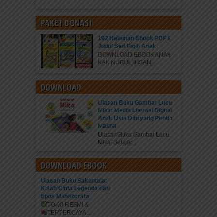
PAKET DONASI
192 Halaman Ebook PDF 8
Judul Seri Fiqih Anak
DOWNLOAD EBOOK ANAK
KAK NURUL IHSAN...
DOWNLOAD
Ulasan Buku Gambar Lucu
Mika: Media Literasi Digital
Anak Usia Dini yang Penuh
Makna
Ulasan Buku Gambar Lucu
Mika: Belajar...
DOWNLOAD EBOOK
Ulasan Buku Sakuntala:
Kisah Cinta Legenda dari
Epos Mahabarata
TOKO RESMI &
TERPERCAYA
...