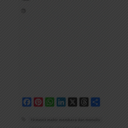
Facebook
Pinterest
WhatsApp
LinkedIn
X
Threads
Share
10 menit mahir membaca dan menulis