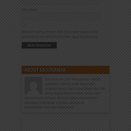
Situs Web
Simpan nama, email, dan situs web saya pada
peramban ini untuk komentar saya berikutnya.
ABOUT EBOOKANAK
Ebookanak.com merupakan media
publikasi ebook anak legal dan
orisinal karya Kak Nurul Ihsan dan tim
yang dapat diakses free online dan
didownload dengan donasi untuk memajukan
Gerakan Indonesia Cerdas Literasi di
ebookanak.com dan elibrary.id.