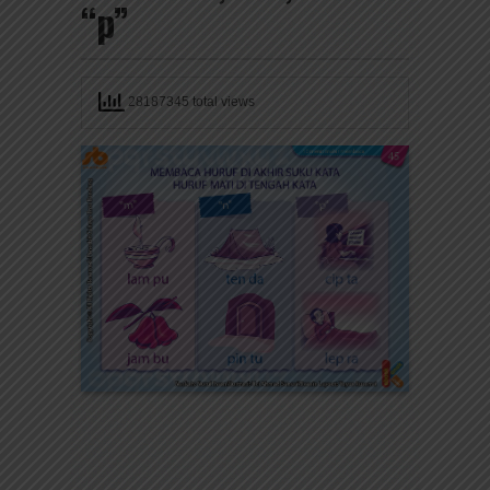
“p”
28187345 total views