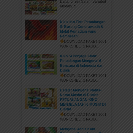
Daftar di sini Salam Sahabat
elibrary.id...
Kiko dan Firo: Petualangan
Si Burung Cendrawasih &
Mobil Pemadam yang
Pemberani
DOWNLOAD PAKET 1001
WORKSHEETS PAUD...
Kiko Si Penjaga Alam:
Petualangan Mengenal 6
Bencana di Indonesia dan
Dunia
DOWNLOAD PAKET 1001
WORKSHEETS PAUD...
Belajar Mengenal Nama-
Nama Musim di Dunia:
PETUALANGAN KIKO
MENJELAJAHI 6 MUSIM DI
DUNIA
DOWNLOAD PAKET 1001
WORKSHEETS PAUD...
Mengenal Jenis Kaki