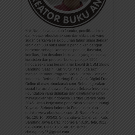
Kak Nurul Ihsan adalah founder, pemilik, admin,
dan kreator ebookanak.com dan elibrary.id yang
sudah berkarya sejak puluhan tahun silam dengan
lebih dari 500 buku anak & pendidikan dengan
berperan sebagai konseptor, penulis, ilustrator,
komikus, dan desainer buku anak yang terus tetap
konsisten dan produktif berkarya sejak 1999
hingga sekarang bersama tim kreatif di CBM Studio
Bandung. Saat ini Kak Nurul Ihsan juga aktif
menjadi inisiator Program Sosial Literasi Gerakan
Indonesia Berbudi: Berbagi Buku Anak Digital Free
Online di www.ebookanak.com. Sebuah gerakan
sosial literasi di bawah Yayasan Sebaca Indonesia
Foundation yang didirikan dan diketuainya untuk
mewujudkan visi Indonesia Cerdas Literasi pada
2045. Untuk kerjasama penerbitan silakan hubungi
Yayasan Sebaca Indonesia Foundation atau
redaksi www.ebookanak.com: Jl. Raden Mochtar III,
No. 126, RT 003/02, Sindanglaya, Cimenyan, Kab.
Bandung Jawa Barat, Indonesia 40195, telp. (022)
87824898, HP. 0815 6148 165. e-mail:
cbmagency25@gmail.com