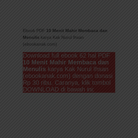
Ebook PDF
10 Menit Mahir Membaca dan
Menulis
karya Kak Nurul Ihsan
(ebookanak.com)
Download full ebook 62 hal PDF
10 Menit Mahir Membaca dan
Menulis
karya Kak Nurul Ihsan
(ebookanak.com) dengan donasi
Rp 30 ribu. Caranya, klik tombol
DOWNLOAD di bawah ini: