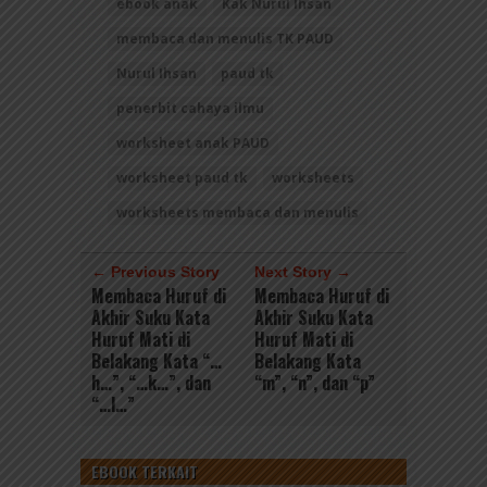
ebook anak
Kak Nurul Ihsan
membaca dan menulis TK PAUD
Nurul Ihsan
paud tk
penerbit cahaya ilmu
worksheet anak PAUD
worksheet paud tk
worksheets
worksheets membaca dan menulis
← Previous Story
Next Story →
Membaca Huruf di
Membaca Huruf di
Akhir Suku Kata
Akhir Suku Kata
Huruf Mati di
Huruf Mati di
Belakang Kata “…
Belakang Kata
h…”, “…k…”, dan
“m”, “n”, dan “p”
“…l…”
EBOOK TERKAIT