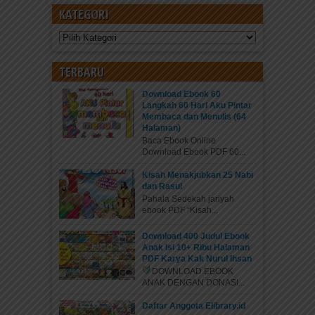
KATEGORI
Kategori
TERBARU
Download Ebook 60
Langkah 60 Hari Aku Pintar
Membaca dan Menulis (64
Halaman)
Baca Ebook Online
Download Ebook PDF 60...
Kisah Menakjubkan 25 Nabi
dan Rasul
Pahala Sedekah jariyah
ebook PDF “Kisah...
Download 400 Judul Ebook
Anak Isi 10+ Ribu Halaman
PDF Karya Kak Nurul Ihsan
DOWNLOAD EBOOK
ANAK DENGAN DONASI...
Daftar Anggota Elibrary.id