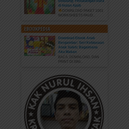
Binatang: Petualangan Rara
di Hutan Ajaib
DOWNLOAD PAKET 1001
WORKSHEETS PAUD...
EBOOKPEDIA
Download Ebook Anak
Bergambar: Seri Kebiasaan
Anak Saleh; Bagaimana
Aku Makan
BACA, DOWNLOAD, DAN
PRINT DI SINI...