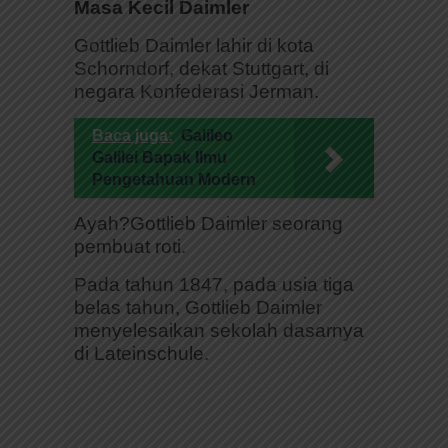
Masa Kecil Daimler
Gottlieb Daimler lahir di kota
Schorndorf, dekat Stuttgart, di
negara Konfederasi Jerman.
Baca juga:
Galileo
Galilei Bapak Ilmu
Pengetahuan Modern
Ayah?Gottlieb Daimler seorang
pembuat roti.
Pada tahun 1847, pada usia tiga
belas tahun, Gottlieb Daimler
menyelesaikan sekolah dasarnya
di Lateinschule.