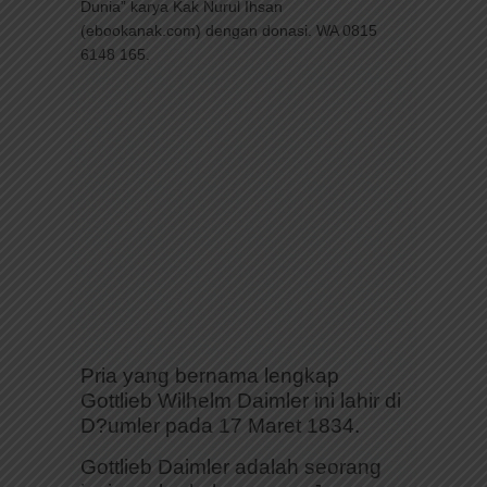
Dunia” karya Kak Nurul Ihsan
(ebookanak.com) dengan donasi. WA 0815
6148 165.
Pria yang bernama lengkap
Gottlieb Wilhelm Daimler ini lahir di
D?umler pada 17 Maret 1834.
Gottlieb Daimler adalah seorang