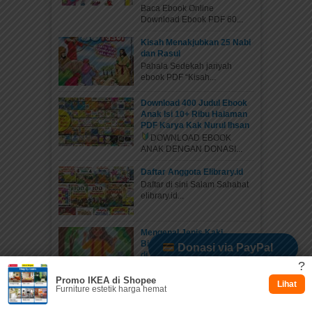
Baca Ebook Online
Download Ebook PDF 60...
Kisah Menakjubkan 25 Nabi
dan Rasul
Pahala Sedekah jariyah
ebook PDF “Kisah...
Download 400 Judul Ebook
Anak Isi 10+ Ribu Halaman
PDF Karya Kak Nurul Ihsan
DOWNLOAD EBOOK
ANAK DENGAN DONASI...
Daftar Anggota Elibrary.id
Daftar di sini Salam Sahabat
elibrary.id...
Mengenal Jenis Kaki
Binatang: Petualangan Rara
Donasi via PayPal
di Hutan Ajaib
?
DOWNLOAD PAKET 1001
WORKSHEETS PAUD...
Promo IKEA di Shopee
Dukung via Kitabisa
Lihat
Furniture estetik harga hemat
Belajar Mengenal Jenis-