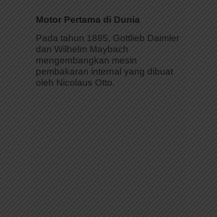
Motor Pertama di Dunia
Pada tahun 1885, Gottlieb Daimler
dan Wilhelm Maybach
mengembangkan mesin
pembakaran internal yang dibuat
oleh Nicolaus Otto.