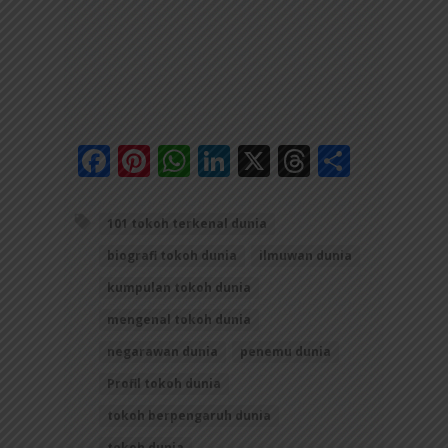
Facebook
Pinterest
WhatsApp
LinkedIn
X
Threads
Share
101 tokoh terkenal dunia
biografi tokoh dunia
ilmuwan dunia
kumpulan tokoh dunia
mengenal tokoh dunia
negarawan dunia
penemu dunia
Profil tokoh dunia
tokoh berpengaruh dunia
tokoh dunia