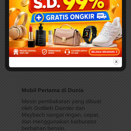
Mobil Pertama di Dunia
Mesin pembakaran yang dibuat
oleh Gottlieb Daimler dan
Maybach sangat ringan, cepat,
dan menggunakan karburator
berbahan bensin.