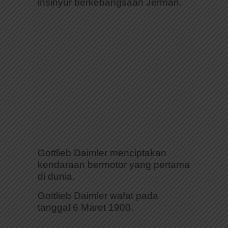
insinyur berkebangsaan Jerman.
Gottlieb Daimler menciptakan
kendaraan bermotor yang pertama
di dunia.
Gottlieb Daimler wafat pada
tanggal 6 Maret 1900.