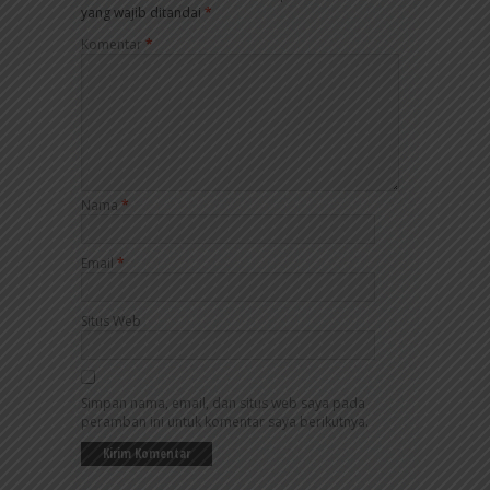
yang wajib ditandai
*
Komentar
*
Nama
*
Email
*
Situs Web
Simpan nama, email, dan situs web saya pada
peramban ini untuk komentar saya berikutnya.