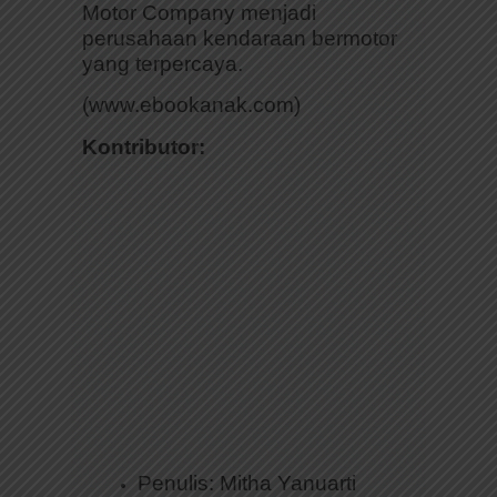
Motor Company menjadi
perusahaan kendaraan bermotor
yang terpercaya.
(www.ebookanak.com)
Kontributor:
Penulis: Mitha Yanuarti