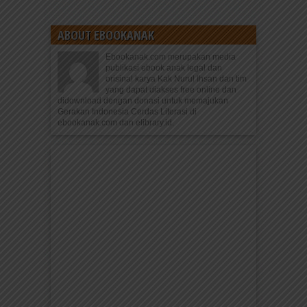
ABOUT EBOOKANAK
Ebookanak.com merupakan media
publikasi ebook anak legal dan
orisinal karya Kak Nurul Ihsan dan tim
yang dapat diakses free online dan
didownload dengan donasi untuk memajukan
Gerakan Indonesia Cerdas Literasi di
ebookanak.com dan elibrary.id.