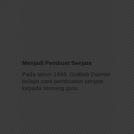
Menjadi Pembuat Senjata
Pada tahun 1848, Gottlieb Daimler
belajar cara pembuatan senjata
kepada seorang guru.