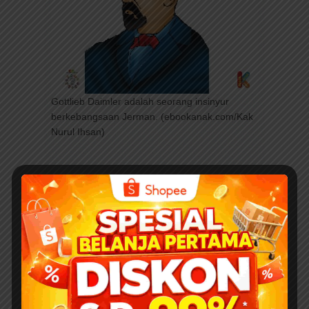
Gottlieb Daimler adalah seorang insinyur
berkebangsaan Jerman. (ebookanak.com/Kak
Nurul Ihsan)