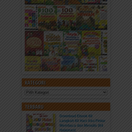
KATEGORI
Kategori
TERBARU
Download Ebook 60
Langkah 60 Hari Aku Pintar
Membaca dan Menulis (64
Halaman)