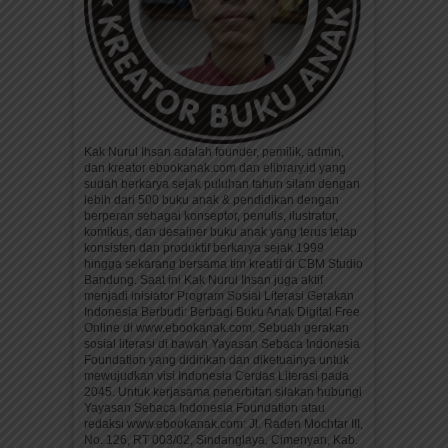
Kak Nurul Ihsan adalah founder, pemilik, admin,
dan kreator ebookanak.com dan elibrary.id yang
sudah berkarya sejak puluhan tahun silam dengan
lebih dari 500 buku anak & pendidikan dengan
berperan sebagai konseptor, penulis, ilustrator,
komikus, dan desainer buku anak yang terus tetap
konsisten dan produktif berkarya sejak 1999
hingga sekarang bersama tim kreatif di CBM Studio
Bandung. Saat ini Kak Nurul Ihsan juga aktif
menjadi inisiator Program Sosial Literasi Gerakan
Indonesia Berbudi: Berbagi Buku Anak Digital Free
Online di www.ebookanak.com. Sebuah gerakan
sosial literasi di bawah Yayasan Sebaca Indonesia
Foundation yang didirikan dan diketuainya untuk
mewujudkan visi Indonesia Cerdas Literasi pada
2045. Untuk kerjasama penerbitan silakan hubungi
Yayasan Sebaca Indonesia Foundation atau
redaksi www.ebookanak.com: Jl. Raden Mochtar III,
No. 126, RT 003/02, Sindanglaya, Cimenyan, Kab.