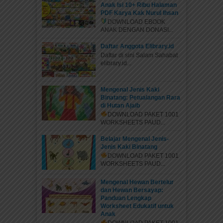
Anak Isi 10+ Ribu Halaman
PDF Karya Kak Nurul Ihsan
DOWNLOAD EBOOK
ANAK DENGAN DONASI...
Daftar Anggota Elibrary.id
Daftar di sini Salam Sahabat
elibrary.id...
Mengenal Jenis Kaki
Binatang: Petualangan Rara
di Hutan Ajaib
DOWNLOAD PAKET 1001
WORKSHEETS PAUD...
Belajar Mengenal Jenis-
Jenis Kaki Binatang
DOWNLOAD PAKET 1001
WORKSHEETS PAUD...
Mengenal Hewan Bertelur
dan Hewan Bersayap:
Panduan Lengkap
Worksheet Edukatif untuk
Anak