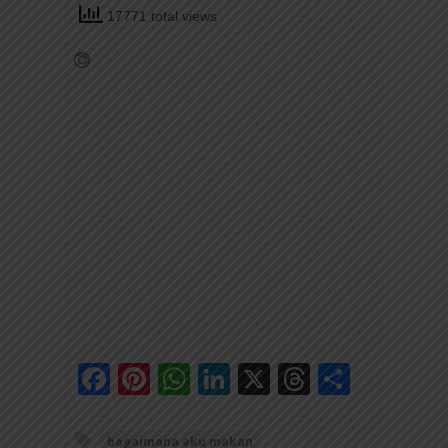
17771 total views
Facebook
Pinterest
WhatsApp
LinkedIn
X
Threads
Share
bagaimana aku makan