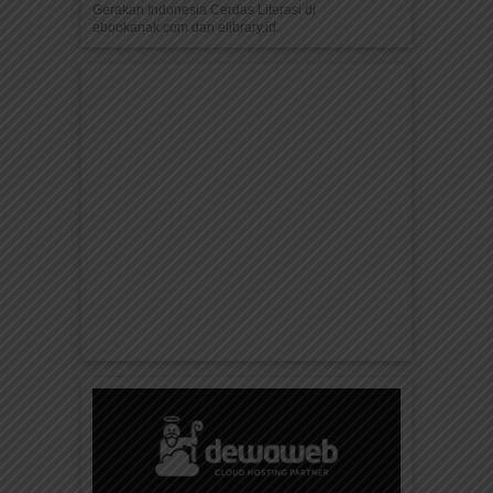
Gerakan Indonesia Cerdas Literasi di
ebookanak.com dan elibrary.id.