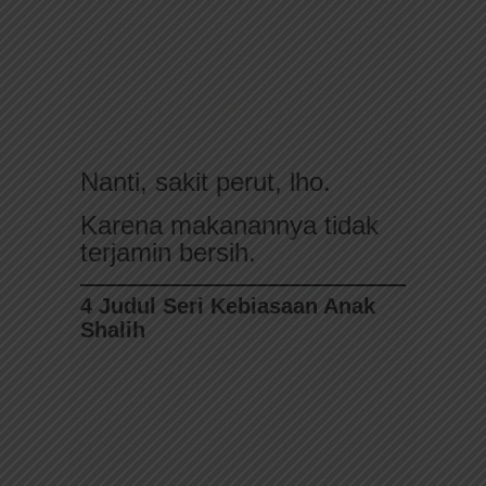
Nanti, sakit perut, lho.
Karena makanannya tidak
terjamin bersih.
4 Judul Seri Kebiasaan Anak
Shalih