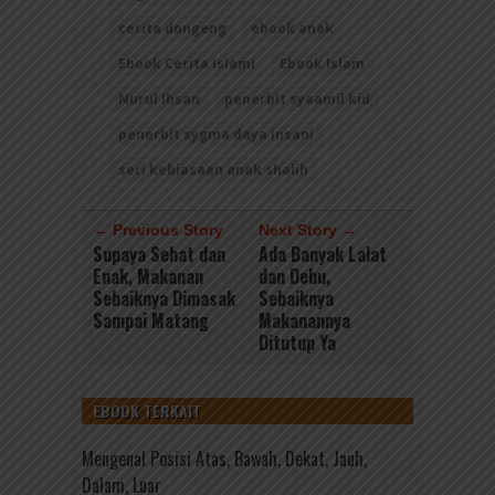
cerita dongeng
ebook anak
Ebook Cerita Islami
Ebook Islam
Nurul Ihsan
penerbit syaamil kid
penerbit sygma daya insani
seri kebiasaan anak shalih
← Previous Story
Next Story →
Supaya Sehat dan
Ada Banyak Lalat
Enak, Makanan
dan Debu,
Sebaiknya Dimasak
Sebaiknya
Sampai Matang
Makanannya
Ditutup Ya
EBOOK TERKAIT
Mengenal Posisi Atas, Bawah, Dekat, Jauh,
Dalam, Luar