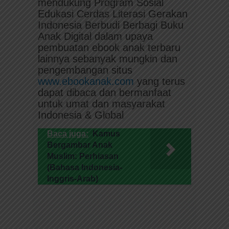
mendukung Program Sosial
Edukasi Cerdas Literasi Gerakan
Indonesia Berbudi Berbagi Buku
Anak Digital dalam upaya
pembuatan ebook anak terbaru
lainnya sebanyak mungkin dan
pengembangan situs
www.ebookanak.com
yang terus
dapat dibaca dan bermanfaat
untuk umat dan masyarakat
Indonesia & Global
Baca juga:
Kamus
Bergambar Anak
Muslim: Perhiasan
(Bahasa Indonesia-
Inggris-Arab)