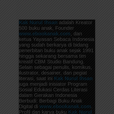
Kak Nurul Ihsan
adalah Kreator
500 buku anak, Founder
www.ebookanak.com
, dan
ketua Yayasan Sebaca Indonesia
yang sudah berkarya di bidang
penerbitan buku anak sejak 1991
hingga sekarang bersama tim
kreatif CBM Studio Bandung.
Selain sebagai penulis, komikus,
ilustrator, desainer, dan pegiat
literasi, saat ini
Kak Nurul Ihsan
juga menjadi inisiator Program
Sosial Edukasi Cerdas Literasi
dalam Gerakan Indonesia
Berbudi: Berbagi Buku Anak
Digital di
www.ebookanak.com
.
Profil dan karya buku
Kak Nurul