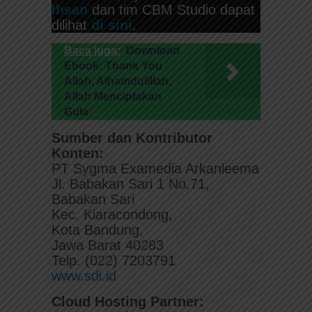
Ihsan
dan tim CBM Studio dapat
dilihat
di sini
.
Baca juga:
Download
Ebook: Thank You
Allah, Alhamdulillah,
Allah Menciptakan
Gula
Sumber dan Kontributor
Konten:
PT Sygma Examedia Arkanleema
Jl. Babakan Sari 1 No.71,
Babakan Sari
Kec. Kiaracondong,
Kota Bandung,
Jawa Barat 40283
Telp. (022) 7203791
www.sdi.id
Cloud Hosting Partner: