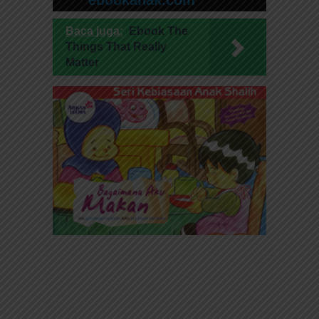
Baca juga:
Ebook The
Things That Really
Matter