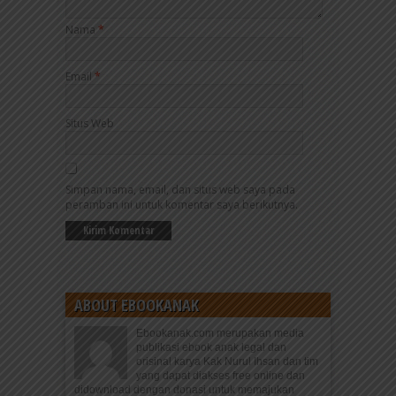
Nama
*
Email
*
Situs Web
Simpan nama, email, dan situs web saya pada
peramban ini untuk komentar saya berikutnya.
ABOUT EBOOKANAK
Ebookanak.com merupakan media
publikasi ebook anak legal dan
orisinal karya Kak Nurul Ihsan dan tim
yang dapat diakses free online dan
didownload dengan donasi untuk memajukan