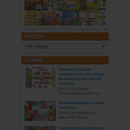
KATEGORI
Kategori
TERBARU
Download Ebook 60
Langkah 60 Hari Aku Pintar
Membaca dan Menulis (64
Halaman)
Baca Ebook Online
Download Ebook PDF 60...
Kisah Menakjubkan 25 Nabi
dan Rasul
Pahala Sedekah jariyah
ebook PDF “Kisah...
Download 400 Judul Ebook