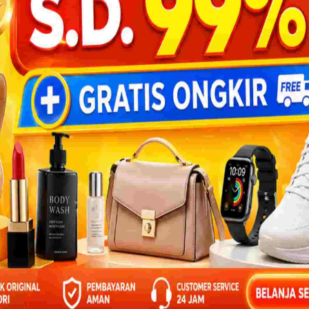
jalan keliling dunia?
 seluruh benua dan kutub.
BANTU
k di masing-masing negara.
ka, Prancis, Cina, Jepang, Arab Saudi,