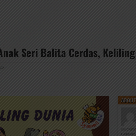
nak Seri Balita Cerdas, Kelilin
025
ABOUT
didownl
Gerakan 