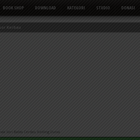
BOOK SHOP
DOWNLOAD
KATEGORI
STUDIO
DONASI
kor Kerbau
Tusuk Gigi
 yang Suka Mengeluh
k Seri Balita Cerdas, Keliling Dunia