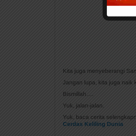
Kita juga menyeberangi Sam
Jangan lupa, kita juga naik
Bismillah….
Yuk, jalan-jalan.
Yuk, baca cerita selengkap
Cerdas Keliling Dunia