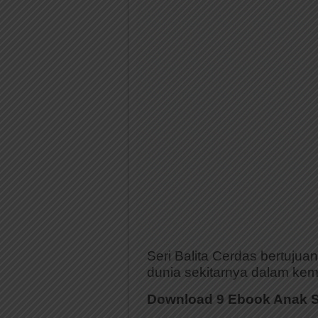
Seri Balita Cerdas bertujua
dunia sekitarnya dalam kem
Download 9 Ebook Anak Se