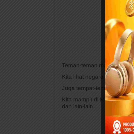
Teman-teman mau kan jalan-
Kita lihat negara-negara di
Juga tempat-tempat menari
Kita mampir di Mesir, Ameri
dan lain-lain.