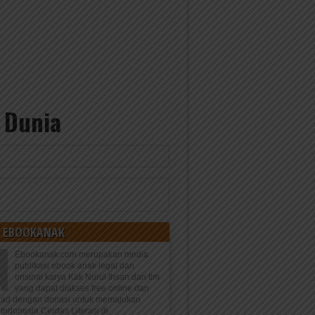
g Dunia
 EBOOKANAK
Ebookanak.com merupakan media
publikasi ebook anak legal dan
orisinal karya Kak Nurul Ihsan dan tim
yang dapat diakses free online dan
oad dengan donasi untuk memajukan
Indonesia Cerdas Literasi di