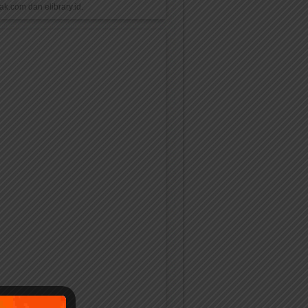
k.com dan elibrary.id.