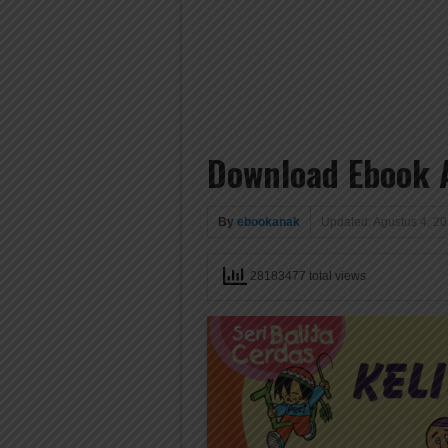
Download Ebook A
By
ebookanak
Updated: Agustus 4, 2
28183477 total views