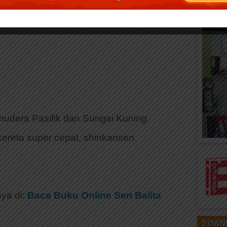
udera Pasifik dan Sungai Kuning.
 kereta super cepat, shinkansen.
nya di:
Baca Buku Online Seri Balita
DOWNL