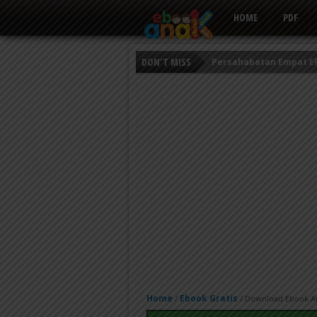
HOME
PDF
DON'T MISS
Persahabatan Empat E
Putri Ayu dan Prajurit 
Kisah Keledai Pemalas
Home
Ebook Gratis
/
/
Download Ebook Ana