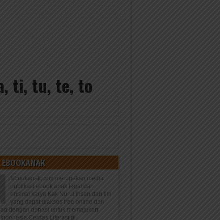
ti, tu, te, to
 EBOOKANAK
Ebookanak.com merupakan media
publikasi ebook anak legal dan
orisinal karya Kak Nurul Ihsan dan tim
yang dapat diakses free online dan
oad dengan donasi untuk memajukan
Indonesia Cerdas Literasi di