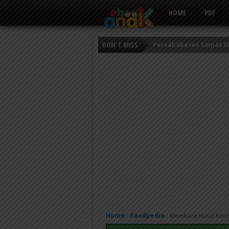
HOME
PDF
DON'T MISS
Persahabatan Empat E
Putri Ayu dan Prajurit 
Kisah Keledai Pemalas
Home
Paudpedia
/
/
Membaca Huruf Konsona