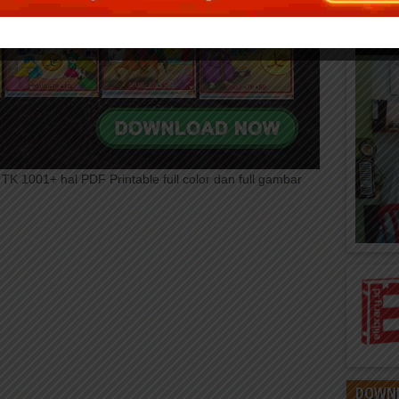
 1001+ hal PDF Printable full color dan full gambar
DOWNL