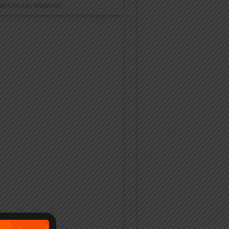
k.com dan elibrary.id.