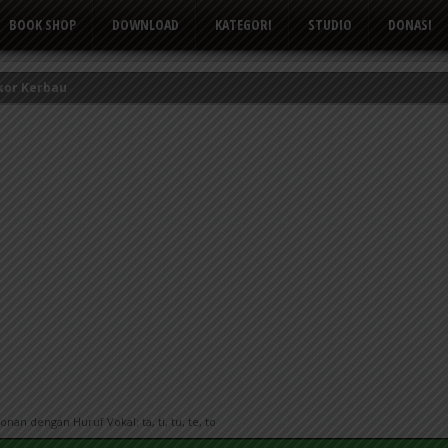
BOOK SHOP
DOWNLOAD
KATEGORI
STUDIO
DONASI
kor Kerbau
Tusuk Gigi
 yang Suka Mengeluh
n dengan Huruf Vokal: ta, ti, tu, te, to