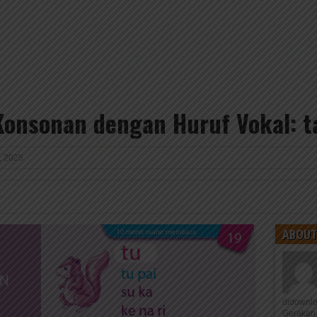
nsonan dengan Huruf Vokal: ta, 
, 2025
ABOUT
didownl
Gerakan 