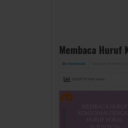
Membaca Huruf Ko
By
ebookanak
Updated: November 11
28184735 total views