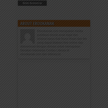
ABOUT EBOOKANAK
Ebookanak.com merupakan media
publikasi ebook anak legal dan
orisinal karya Kak Nurul Ihsan dan tim
yang dapat diakses free online dan
didownload dengan donasi untuk memajukan
Gerakan Indonesia Cerdas Literasi di
ebookanak.com dan elibrary.id.