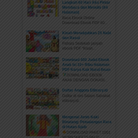
Langkah 60 Hari Aku Pintar
Membaca dan Menulis (64
Halaman)
Baca Ebook Online
Download Ebook PDF 60...
Kisah Menakjubkan 25 Nabi
dan Rasul
Pahala Sedekah jariyah
ebook PDF “Kisah...
Download 400 Judul Ebook
Anak Isi 10+ Ribu Halaman
PDF Karya Kak Nurul Ihsan
DOWNLOAD EBOOK
ANAK DENGAN DONASI...
Daftar Anggota Elibrary.id
Daftar di sini Salam Sahabat
elibrary.id...
Mengenal Jenis Kaki
Binatang: Petualangan Rara
di Hutan Ajaib
DOWNLOAD PAKET 1001
WORKSHEETS PAUD...