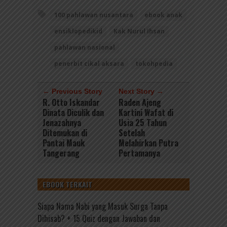
100 pahlawan nusantara
ebook anak
ensiklopedikid
Kak Nurul Ihsan
pahlawan nasional
penerbit cikal aksara
tokohpedia
← Previous Story
Next Story →
R. Otto Iskandar
Raden Ajeng
Dinata Diculik dan
Kartini Wafat di
Jenazahnya
Usia 25 Tahun
Ditemukan di
Setelah
Pantai Mauk
Melahirkan Putra
Tangerang
Pertamanya
EBOOK TERKAIT
Siapa Nama Nabi yang Masuk Surga Tanpa
Dihisab? + 15 Quiz dengan Jawaban dan