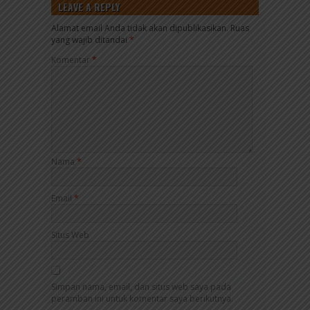
LEAVE A REPLY
Alamat email Anda tidak akan dipublikasikan.
Ruas
yang wajib ditandai
*
Komentar
*
Nama
*
Email
*
Situs Web
Simpan nama, email, dan situs web saya pada
peramban ini untuk komentar saya berikutnya.