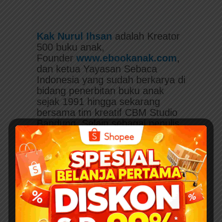
Kak Nurul Ihsan
adalah Kreator
500 buku anak,
Founder
www.ebookanak.com
,
dan ketua Yayasan Sebaca
Indonesia yang sudah berkarya di
bidang penerbitan buku anak
sejak 1991 hingga sekarang
bersama tim kreatif CBM Studio
Bandung. Selain sebagai penulis,
komikus, ilustrator, desainer, dan
pegiat literasi, saat ini
Kak Nurul
Ihsan
juga menjadi inisiator
Program Sosial Edukasi Cerdas
Literasi dalam Gerakan Indonesia
Berbudi: Berbagi Buku Anak
Digital di
www.ebookanak.com
.
Profil dan karya buku
Kak Nurul
Ihsan
dan tim CBM Studio dapat