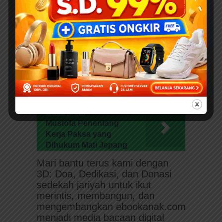
dilihat
di sini
.
Donasi sedekah jariyah Sahabat
Literasi yang diberikan sungguh
sangat berarti bagi jutaan anak di
Indonesia dan global untuk bisa
membaca buku anak digital
berkualitas dan edukatif secara
gratis!
Baca juga:
K.H. Zainal
Mustofa Penentang
Kerja Paksa yang
Dihukum Mati Jepang
Mari bantu terus kami dengan
3D: Doa, Dedikasi, dan Donasi
sedekah jariyah untuk ikut
merintis, membangun, dan
mengembangkan ebookanak.com
menjadi media bacaan digital