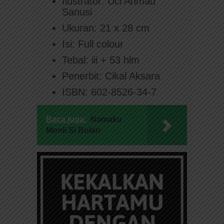
Ilustrator: Uci Ahmad
Sanusi
Ukuran: 21 x 28 cm
Isi: Full colour
Tebal: iii + 53 hlm
Penerbit: Cikal Aksara
ISBN: 602-8526-34-7
Baca juga:
Namaku
Monli Si Bulan