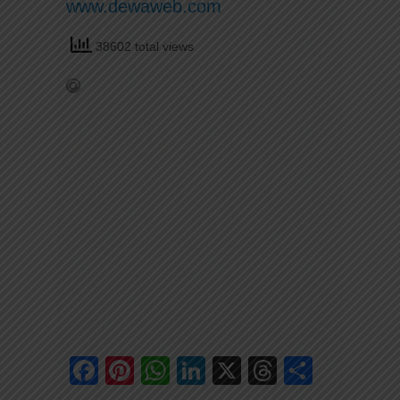
www.dewaweb.com
38602 total views
Facebook
Pinterest
WhatsApp
LinkedIn
X
Threads
Share