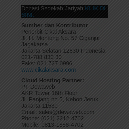
Donasi Sedekah Jariyah
KLIK DI
SINI.
Sumber dan Kontributor
Penerbit Cikal Aksara
Jl. H. Montong No. 57 Ciganjur
Jagakarsa
Jakarta Selatan 12630 Indonesia
021-788 830 30
Faks: 021 727 0996
www.cikalaksara.com
Cloud Hosting Partner:
PT Dewaweb
AKR Tower 16th Floor
Jl. Panjang no.5, Kebon Jeruk
Jakarta 11530
Email: sales@dewaweb.com
Phone: (021) 2212-4702
Mobile: 0813-1888-4702